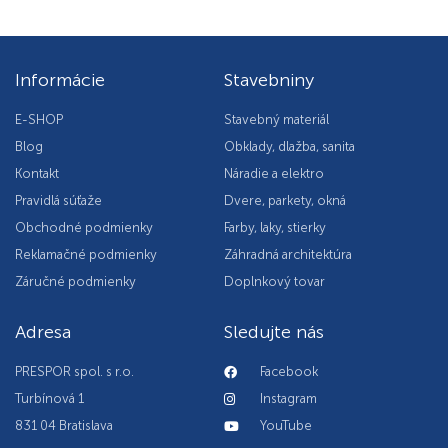
Informácie
Stavebniny
E-SHOP
Stavebný materiál
Blog
Obklady, dlažba, sanita
Kontakt
Náradie a elektro
Pravidlá súťaže
Dvere, parkety, okná
Obchodné podmienky
Farby, laky, stierky
Reklamačné podmienky
Záhradná architektúra
Záručné podmienky
Doplnkový tovar
Adresa
Sledujte nás
PRESPOR spol. s r.o.
Facebook
Turbínová 1
Instagram
831 04 Bratislava
YouTube