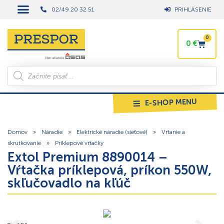
02/49 20 32 51
PRIHLÁSENIE
0
0
€
E-SHOP MENU
Domov
»
Náradie
»
Elektrické náradie (sieťové)
»
Vŕtanie a
skrutkovanie
»
Príklepové vŕtačky
Extol Premium 8890014 –
Vŕtačka príklepová, príkon 550W,
skľučovadlo na kľúč