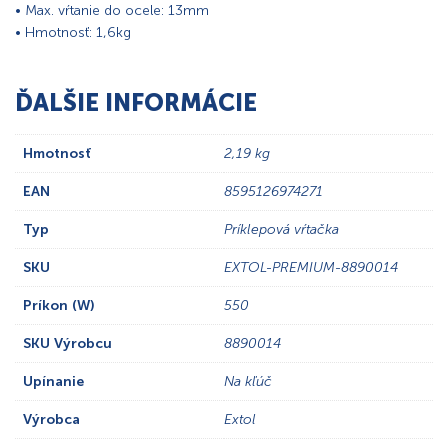
• Max. vŕtanie do ocele: 13mm
• Hmotnosť: 1,6kg
ĎALŠIE INFORMÁCIE
Hmotnosť
2,19 kg
EAN
8595126974271
Typ
Príklepová vŕtačka
SKU
EXTOL-PREMIUM-8890014
Príkon (W)
550
SKU Výrobcu
8890014
Upínanie
Na kľúč
Výrobca
Extol