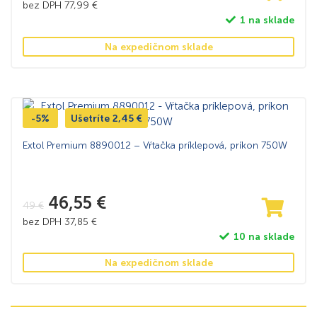
bez DPH
77,99
€
1 na sklade
Na expedičnom sklade
-5%
Ušetríte
2,45
€
Extol Premium 8890012 – Vŕtačka príklepová, príkon 750W
46,55
€
49
€
bez DPH
37,85
€
10 na sklade
Na expedičnom sklade