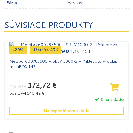
Séria
Premium
SÚVISIACE PRODUKTY
-20%
Ušetríte
43
€
Metabo 600783500 – SBEV 1000-2 – Príklepová vŕtačka,
metaBOX 145 L
172,72
€
215,90
€
bez DPH
140,42
€
2 na sklade
Na expedičnom sklade