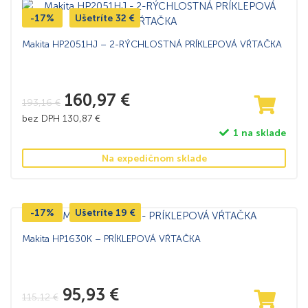
-17%
Ušetríte
32
€
Makita HP2051HJ – 2-RÝCHLOSTNÁ PRÍKLEPOVÁ VŔTAČKA
160,97
€
193,16
€
bez DPH
130,87
€
1 na sklade
Na expedičnom sklade
-17%
Ušetríte
19
€
Makita HP1630K – PRÍKLEPOVÁ VŔTAČKA
95,93
€
115,12
€