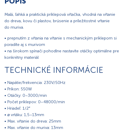
POPIS
Malá, ľahká a praktická príklepová vŕtačka, vhodná na vŕtanie
do dreva, kovu či plastov, brúsenie a príležitostné vŕtanie
do muriva.
• prepnutím z vŕtania na vŕtanie s mechanickým príklepom si
poradíte aj s murivom
• na širokom spínači pohodlne nastavíte otáčky optimálne pre
konkrétny materiál
TECHNICKÉ INFORMÁCIE
• Napätie/frekvencia: 230V/50Hz
• Príkon: 550W
• Otáčky: 0–3000/min
• Počet príklepov: 0–48000/min
• Hriadeľ: 1/2″
• ⌀ vrtáku: 1,5–13mm
• Max. vŕtanie do dreva: 25mm
• Max. vŕtanie do muriva: 13mm