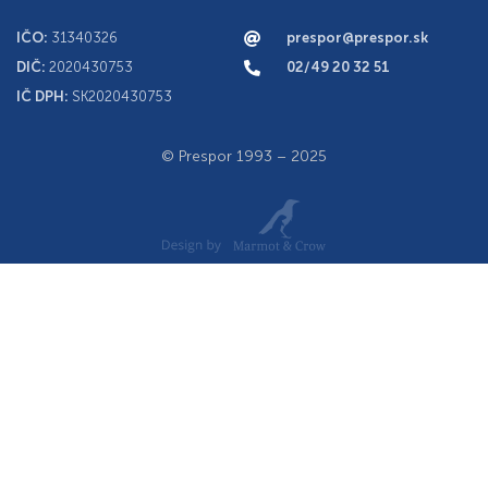
IČO:
31340326
prespor@prespor.sk
DIČ:
2020430753
02/49 20 32 51
IČ DPH:
SK2020430753
© Prespor 1993 – 2025