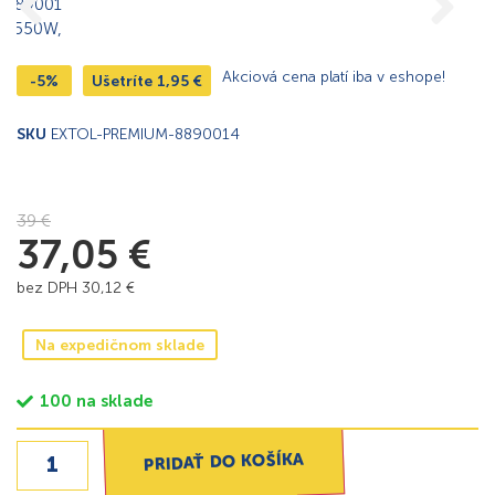
Akciová cena platí iba v eshope!
-5%
Ušetríte
1,95
€
SKU
EXTOL-PREMIUM-8890014
39
€
37,05
€
bez DPH
30,12
€
Na expedičnom sklade
100 na sklade
PRIDAŤ DO KOŠÍKA