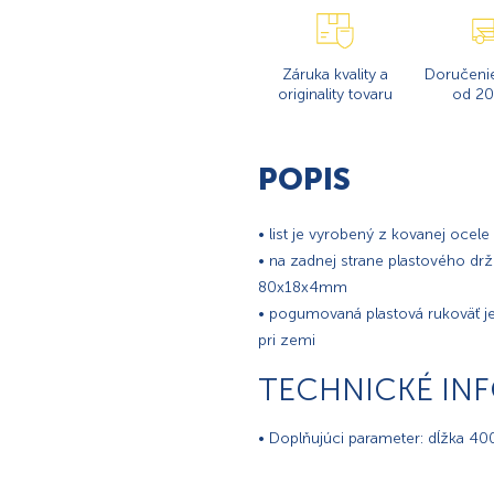
Záruka kvality a
Doručeni
originality tovaru
od 20
POPIS
• list je vyrobený z kovanej ocel
• na zadnej strane plastového d
80x18x4mm
• pogumovaná plastová rukoväť j
pri zemi
TECHNICKÉ IN
• Doplňujúci parameter: dĺžka 