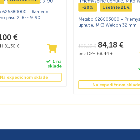
-20%
Ušetríte
21
€
o 626380000 – Rameno
ho pásu 2, BFE 9-90
Metabo 626603000 – Priemys
upnutie, MK3 Weldon 32 mm
100
€
84,18
€
PH
81,30
€
105,23
€
bez DPH
68,44
€
1 na
sklade
Na expedičnom sklade
Na expedičnom sklad