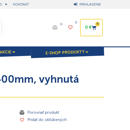
S
KONTAKT
PRIHLÁSENIE
0
0
0
0
€
E-SHOP PRODUKTY
AKCIE
 400mm, vyhnutá
Porovnať produkt
Pridať do obľúbených