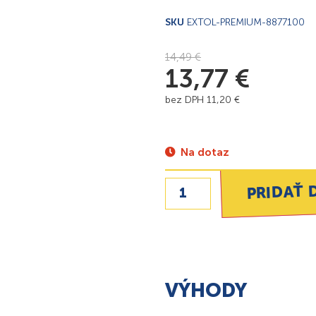
SKU
EXTOL-PREMIUM-8877100
14,49
€
13,77
€
bez DPH
11,20
€
Na dotaz
PRIDAŤ 
VÝHODY