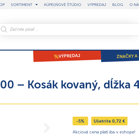
OP
SORTIMENT
KÚPEĽŇOVÉ ŠTÚDIO
VÝPREDAJ
BLOG
O NÁ
ZNAČKY A 
VÝPREDAJ
00 – Kosák kovaný, dĺžka
-5%
Ušetríte
0,72
€
Akciová cena platí iba v eshope!