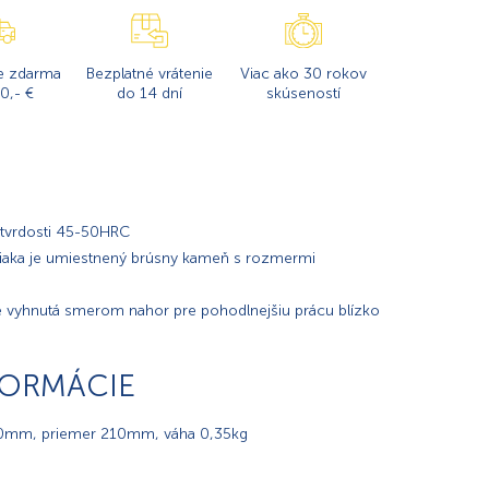
e zdarma
Bezplatné vrátenie
Viac ako 30 rokov
0,- €
do 14 dní
skúseností
e tvrdosti 45-50HRC
ržiaka je umiestnený brúsny kameň s rozmermi
e vyhnutá smerom nahor pre pohodlnejšiu prácu blízko
FORMÁCIE
400mm, priemer 210mm, váha 0,35kg