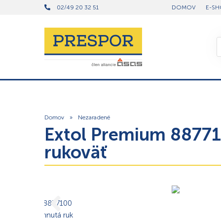
02/49 20 32 51
DOMOV
E-SH
Domov
»
Nezaradené
Extol Premium 88771
rukoväť