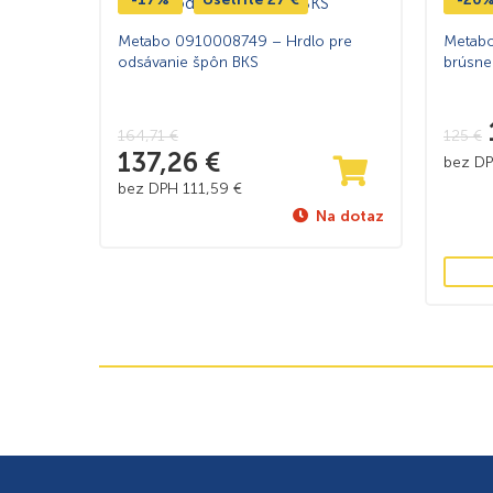
Metabo 0910008749 – Hrdlo pre
Metab
odsávanie špôn BKS
brúsne
164,71
€
125
€
137,26
€
bez D
bez DPH
111,59
€
Na dotaz