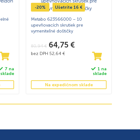
-20%
Ušetríte
16
€
elné
Metabo 623566000 – 10
upevňovacích skrutiek pre
vymeniteľné doštičky
64,75
€
80,94
€
bez DPH
52,64
€
7 na
1 na
sklade
sklade
e
Na expedičnom sklade