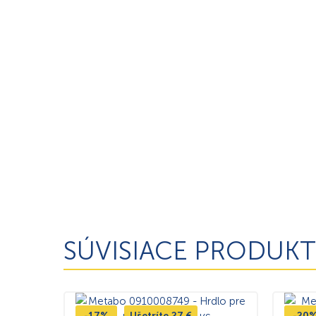
SÚVISIACE PRODUKT
-17%
Ušetríte
27
€
-20