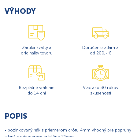
VÝHODY
Záruka kvality a
Doručenie zdarma
originality tovaru
od 200,- €
Bezplatné vrátenie
Viac ako 30 rokov
do 14 dní
skúseností
POPIS
• pozinkovaný hák s priemerom drôtu 4mm vhodný pre popruhy
a laná s priemerom približne 12mm