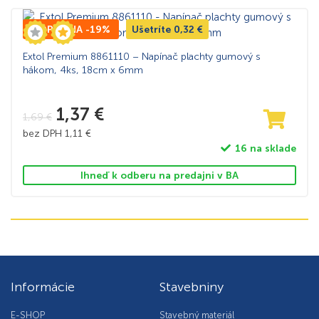
TOP CENA -19%
Ušetríte
0,32
€
Extol Premium 8861110 – Napínač plachty gumový s
hákom, 4ks, 18cm x 6mm
1,37
€
1,69
€
bez DPH
1,11
€
16 na sklade
Ihneď k odberu na predajni v BA
Informácie
Stavebniny
E-SHOP
Stavebný materiál