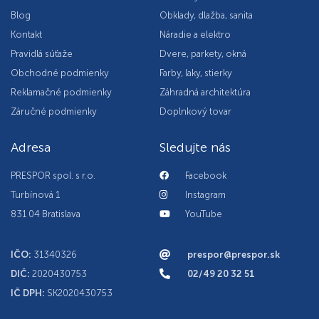
Blog
Obklady, dlažba, sanita
Kontakt
Náradie a elektro
Pravidlá súťaže
Dvere, parkety, okná
Obchodné podmienky
Farby, laky, stierky
Reklamačné podmienky
Záhradná architektúra
Záručné podmienky
Doplnkový tovar
Adresa
Sledujte nás
PRESPOR spol. s r.o.
Facebook
Turbínová 1
Instagram
831 04 Bratislava
YouTube
IČO:
31340326
prespor@prespor.sk
DIČ:
2020430753
02/49 20 32 51
IČ DPH:
SK2020430753