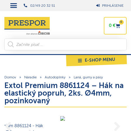
02/49 20 32 51
PRIHLÁSENIE
0
0
€
E-SHOP MENU
Domov
»
Náradie
»
Autodoplnky
»
Laná, gumy a pásy
Extol Premium 8861124 – Hák na
elastický popruh, 2ks. Ø4mm,
pozinkovaný