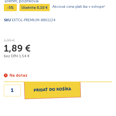
Akciová cena platí iba v eshope!
-5%
Ušetríte
0,10
€
SKU
EXTOL-PREMIUM-8861124
1,99
€
1,89
€
bez DPH
1,54
€
Na dotaz
PRIDAŤ DO KOŠÍKA