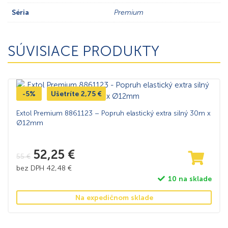
Séria
Premium
SÚVISIACE PRODUKTY
-5%
Ušetríte
2,75
€
Extol Premium 8861123 – Popruh elastický extra silný 30m x
Ø12mm
52,25
€
55
€
bez DPH
42,48
€
10 na sklade
Na expedičnom sklade