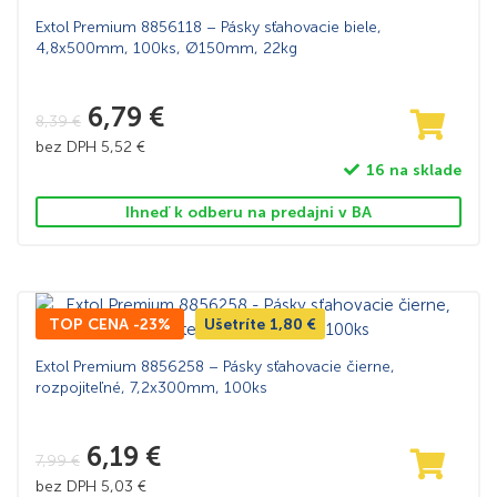
Extol Premium 8856118 – Pásky sťahovacie biele,
4,8x500mm, 100ks, Ø150mm, 22kg
6,79
€
8,39
€
bez DPH
5,52
€
16 na sklade
Ihneď k odberu na predajni v BA
TOP CENA -23%
Ušetríte
1,80
€
Extol Premium 8856258 – Pásky sťahovacie čierne,
rozpojiteľné, 7,2x300mm, 100ks
6,19
€
7,99
€
bez DPH
5,03
€