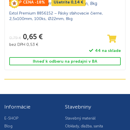
TOP CENA -18%
Ušetríte
0,14
€
Extol Premium 8856152 – Pásky sťahovacie čierne,
2,5x100mm, 100ks, Ø22mm, 8kg
0,65
€
0,79
€
bez DPH
0,53
€
44 na sklade
Ihneď k odberu na predajni v BA
Informácie
Stavebniny
E-SHOP
Stavebný materiál
Blog
Obklady, dlažba, sanita