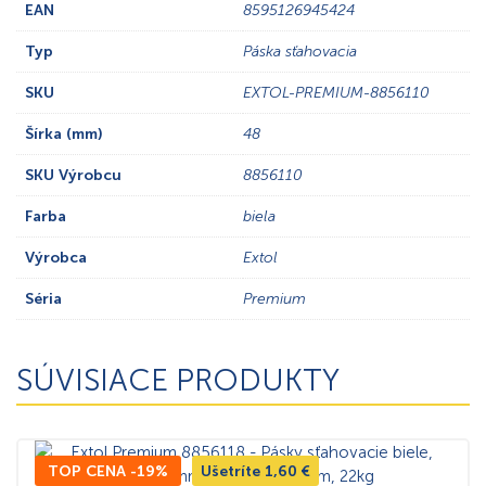
EAN
8595126945424
Typ
Páska sťahovacia
SKU
EXTOL-PREMIUM-8856110
Šírka (mm)
48
SKU Výrobcu
8856110
Farba
biela
Výrobca
Extol
Séria
Premium
SÚVISIACE PRODUKTY
TOP CENA -19%
Ušetríte
1,60
€