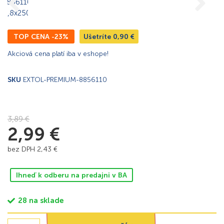
TOP CENA -23%
Ušetríte
0,90
€
Akciová cena platí iba v eshope!
SKU
EXTOL-PREMIUM-8856110
3,89
€
2,99
€
bez DPH
2,43
€
Ihneď k odberu na predajni v BA
28 na sklade