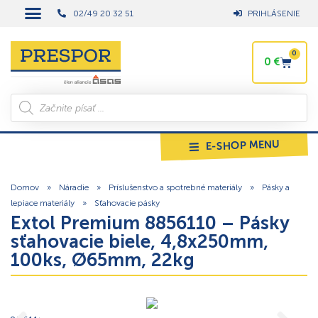
02/49 20 32 51
PRIHLÁSENIE
0
0
€
E-SHOP MENU
Domov
»
Náradie
»
Príslušenstvo a spotrebné materiály
»
Pásky a
lepiace materiály
»
Sťahovacie pásky
Extol Premium 8856110 – Pásky
sťahovacie biele, 4,8x250mm,
100ks, Ø65mm, 22kg