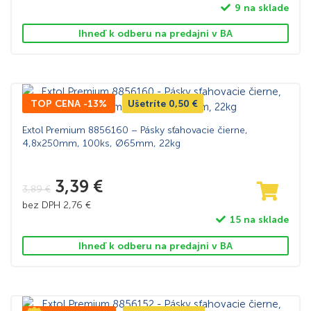
9 na sklade
Ihneď k odberu na predajni v BA
TOP CENA -13%
Ušetríte
0,50
€
Extol Premium 8856160 – Pásky sťahovacie čierne,
4,8x250mm, 100ks, Ø65mm, 22kg
3,39
€
3,89
€
bez DPH
2,76
€
15 na sklade
Ihneď k odberu na predajni v BA