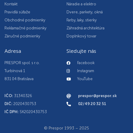
Kontakt
Náradie a elektro
Pravidlá súťaže
Dvere, parkety, okná
Obchodné podmienky
Farby, laky, stierky
Reklamačné podmienky
Záhradná architektúra
Záručné podmienky
Doplnkový tovar
Adresa
Sledujte nás
PRESPOR spol. s r.o.
Facebook
Turbínová 1
Instagram
831 04 Bratislava
YouTube
IČO:
31340326
prespor@prespor.sk
DIČ:
2020430753
02/49 20 32 51
IČ DPH:
SK2020430753
© Prespor 1993 – 2025