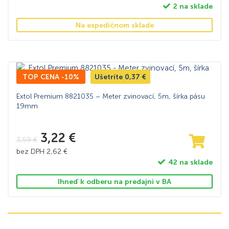
2 na sklade
Na expedičnom sklade
TOP CENA -10%
Ušetríte
0,37
€
Extol Premium 8821035 – Meter zvinovací, 5m, šírka pásu
19mm
3,22
€
3,59
€
bez DPH
2,62
€
42 na sklade
Ihneď k odberu na predajni v BA