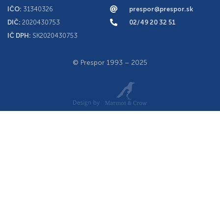
IČO:
31340326
prespor@prespor.sk
DIČ:
2020430753
02/49 20 32 51
IČ DPH:
SK2020430753
© Prespor 1993 – 2025