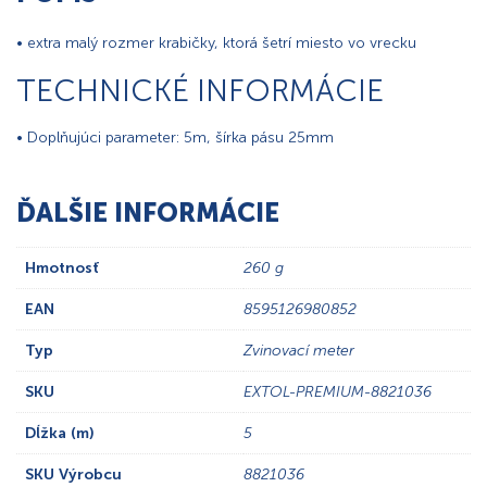
• extra malý rozmer krabičky, ktorá šetrí miesto vo vrecku
TECHNICKÉ INFORMÁCIE
• Doplňujúci parameter: 5m, šírka pásu 25mm
ĎALŠIE INFORMÁCIE
Hmotnosť
260 g
EAN
8595126980852
Typ
Zvinovací meter
SKU
EXTOL-PREMIUM-8821036
Dĺžka (m)
5
SKU Výrobcu
8821036