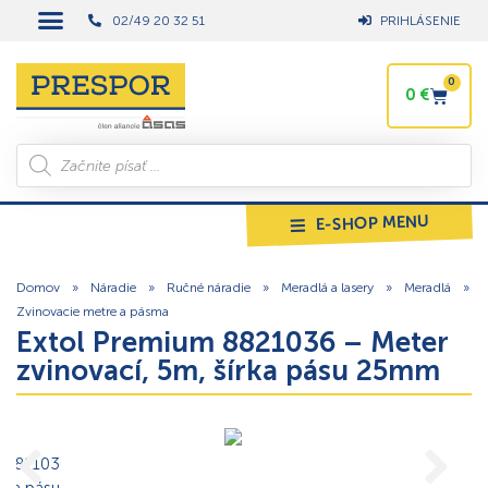
02/49 20 32 51
PRIHLÁSENIE
0
0
€
E-SHOP MENU
Domov
»
Náradie
»
Ručné náradie
»
Meradlá a lasery
»
Meradlá
»
Zvinovacie metre a pásma
Extol Premium 8821036 – Meter
zvinovací, 5m, šírka pásu 25mm