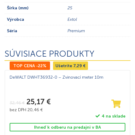
Šírka (mm)
25
Výrobca
Extol
Séria
Premium
SÚVISIACE PRODUKTY
TOP CENA -22%
Ušetríte
7,29
€
DeWALT DWHT36932-0 – Zvinovací meter 10m
25,17
€
32,46
€
bez DPH
20,46
€
4 na sklade
Ihneď k odberu na predajni v BA