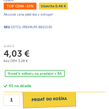
TOP CENA -10%
Ušetríte
0,46
€
Akciová cena platí iba v eshope!
SKU
EXTOL-PREMIUM-8821036
4,49
€
4,03
€
bez DPH
3,28
€
Ihneď k odberu na predajni v BA
65 na sklade
PRIDAŤ DO KOŠÍKA