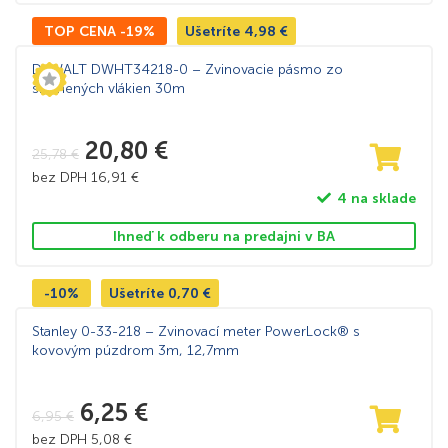
TOP CENA -19%
Ušetríte
4,98
€
DeWALT DWHT34218-0 – Zvinovacie pásmo zo
sklenených vlákien 30m
20,80
€
25,78
€
bez DPH
16,91
€
4 na sklade
Ihneď k odberu na predajni v BA
-10%
Ušetríte
0,70
€
Stanley 0-33-218 – Zvinovací meter PowerLock® s
kovovým púzdrom 3m, 12,7mm
6,25
€
6,95
€
bez DPH
5,08
€