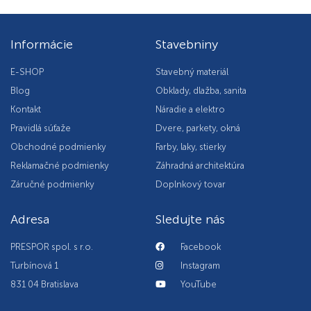
Informácie
Stavebniny
E-SHOP
Stavebný materiál
Blog
Obklady, dlažba, sanita
Kontakt
Náradie a elektro
Pravidlá súťaže
Dvere, parkety, okná
Obchodné podmienky
Farby, laky, stierky
Reklamačné podmienky
Záhradná architektúra
Záručné podmienky
Doplnkový tovar
Adresa
Sledujte nás
PRESPOR spol. s r.o.
Facebook
Turbínová 1
Instagram
831 04 Bratislava
YouTube