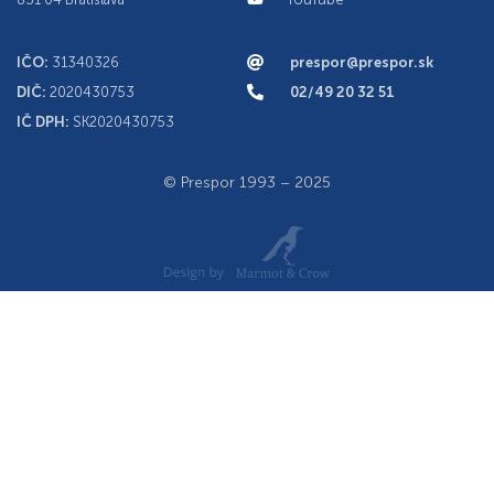
IČO:
31340326
prespor@prespor.sk
DIČ:
2020430753
02/49 20 32 51
IČ DPH:
SK2020430753
© Prespor 1993 – 2025