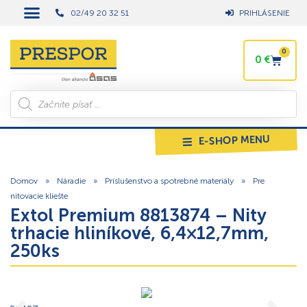
02/49 20 32 51
PRIHLÁSENIE
0
0
€
E-SHOP MENU
Domov
»
Náradie
»
Príslušenstvo a spotrebné materiály
»
Pre
nitovacie kliešte
Extol Premium 8813874 – Nity
trhacie hliníkové, 6,4×12,7mm,
250ks