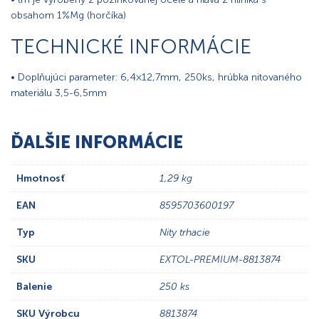
obsahom 1%Mg (horčíka)
TECHNICKÉ INFORMÁCIE
• Doplňujúci parameter: 6,4×12,7mm, 250ks, hrúbka nitovaného
materiálu 3,5-6,5mm
ĎALŠIE INFORMÁCIE
Hmotnosť
1,29 kg
EAN
8595703600197
Typ
Nity trhacie
SKU
EXTOL-PREMIUM-8813874
Balenie
250 ks
SKU Výrobcu
8813874