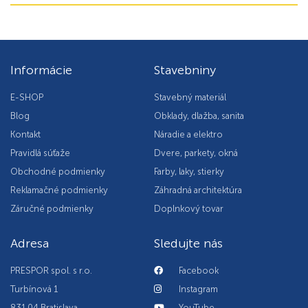
Informácie
Stavebniny
E-SHOP
Stavebný materiál
Blog
Obklady, dlažba, sanita
Kontakt
Náradie a elektro
Pravidlá súťaže
Dvere, parkety, okná
Obchodné podmienky
Farby, laky, stierky
Reklamačné podmienky
Záhradná architektúra
Záručné podmienky
Doplnkový tovar
Adresa
Sledujte nás
PRESPOR spol. s r.o.
Facebook
Turbínová 1
Instagram
831 04 Bratislava
YouTube