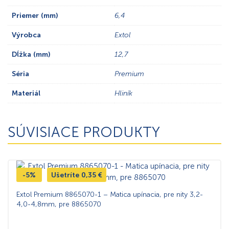
Priemer (mm)
6,4
Výrobca
Extol
Dĺžka (mm)
12,7
Séria
Premium
Materiál
Hliník
SÚVISIACE PRODUKTY
-5%
Ušetríte
0,35
€
Extol Premium 8865070-1 – Matica upínacia, pre nity 3,2-
4,0-4,8mm, pre 8865070