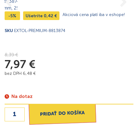
Akciová cena platí iba v eshope!
-5%
Ušetríte
0,42
€
SKU
EXTOL-PREMIUM-8813874
8,39
€
7,97
€
bez DPH
6,48
€
Na dotaz
PRIDAŤ DO KOŠÍKA