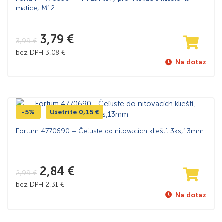
matice, M12
3,79
€
3,99
€
bez DPH
3,08
€
Na dotaz
-5%
Ušetríte
0,15
€
Fortum 4770690 – Čeľuste do nitovacích klieští, 3ks,13mm
2,84
€
2,99
€
bez DPH
2,31
€
Na dotaz