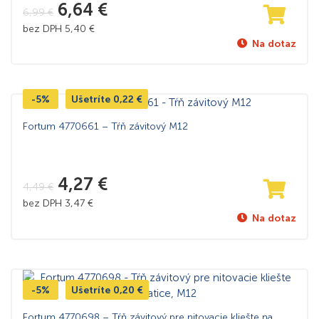
6,64
€
6,99
€
bez DPH
5,40
€
Na dotaz
-5%
Ušetríte
0,22
€
Fortum 4770661 – Tŕň závitový M12
4,27
€
4,49
€
bez DPH
3,47
€
Na dotaz
-5%
Ušetríte
0,20
€
Fortum 4770698 – Tŕň závitový pre nitovacie kliešte na