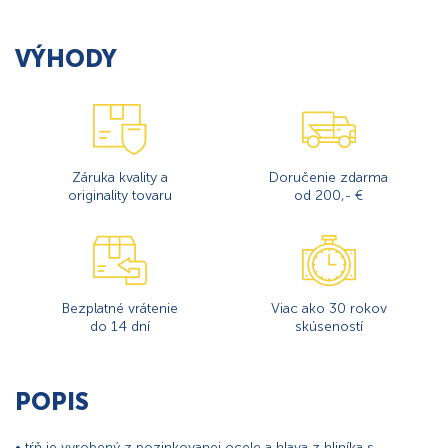
VÝHODY
Záruka kvality a
Doručenie zdarma
originality tovaru
od 200,- €
Bezplatné vrátenie
Viac ako 30 rokov
do 14 dní
skúseností
POPIS
• tŕň je vyrobený z pozinkovanej ocele a hlava z hliníka s