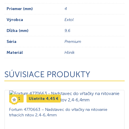
Priemer (mm)
4
Výrobca
Extol
Dĺžka (mm)
9,6
Séria
Premium
Materiál
Hliník
SÚVISIACE PRODUKTY
-5%
Ušetríte
4,45
€
Fortum 4770663 – Nadstavec do vŕtačky na nitovanie
trhacích nitov 2,4-6,4mm