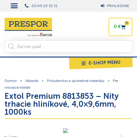
02/49 20 32 51
PRIHLÁSENIE
0
0
€
E-SHOP MENU
Domov
»
Náradie
»
Príslušenstvo a spotrebné materiály
»
Pre
nitovacie kliešte
Extol Premium 8813853 – Nity
trhacie hliníkové, 4,0×9,6mm,
1000ks