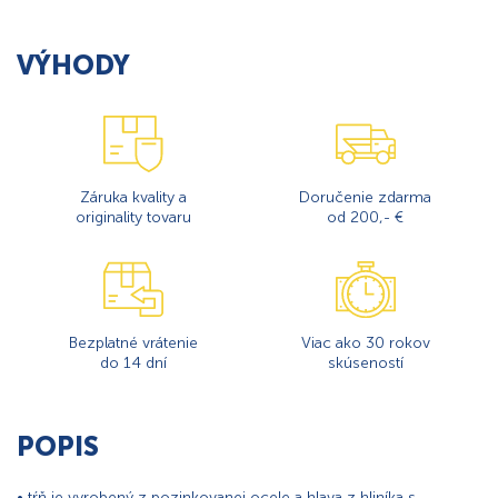
VÝHODY
Záruka kvality a
Doručenie zdarma
originality tovaru
od 200,- €
Bezplatné vrátenie
Viac ako 30 rokov
do 14 dní
skúseností
POPIS
• tŕň je vyrobený z pozinkovanej ocele a hlava z hliníka s