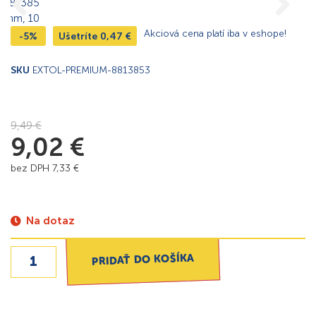
Akciová cena platí iba v eshope!
-5%
Ušetríte
0,47
€
SKU
EXTOL-PREMIUM-8813853
9,49
€
9,02
€
bez DPH
7,33
€
Na dotaz
PRIDAŤ DO KOŠÍKA