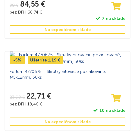
84,55
€
89
€
bez DPH
68,74
€
7 na sklade
Na expedičnom sklade
-5%
Ušetríte
1,19
€
Fortum 4770675 – Skrutky nitovacie pozinkované,
M5x12mm, 50ks
22,71
€
23,90
€
bez DPH
18,46
€
10 na sklade
Na expedičnom sklade