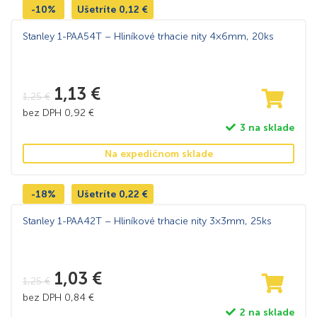
-10%
Ušetríte
0,12
€
Stanley 1-PAA54T – Hliníkové trhacie nity 4×6mm, 20ks
1,13
€
1,25
€
bez DPH
0,92
€
3 na sklade
Na expedičnom sklade
-18%
Ušetríte
0,22
€
Stanley 1-PAA42T – Hliníkové trhacie nity 3×3mm, 25ks
1,03
€
1,25
€
bez DPH
0,84
€
2 na sklade