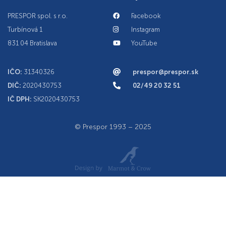
PRESPOR spol. s r.o.
Facebook
Turbínová 1
Instagram
831 04 Bratislava
YouTube
IČO:
31340326
prespor@prespor.sk
DIČ:
2020430753
02/49 20 32 51
IČ DPH:
SK2020430753
© Prespor 1993 – 2025