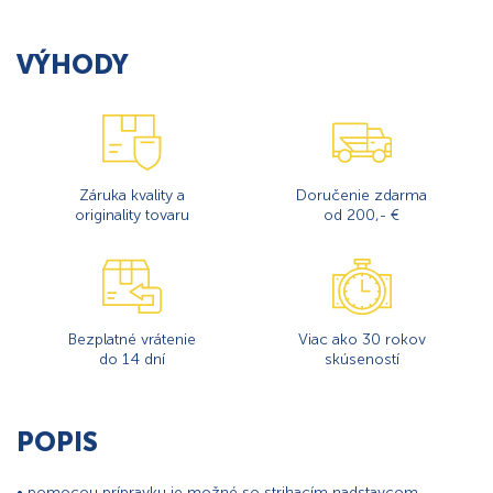
VÝHODY
Záruka kvality a
Doručenie zdarma
originality tovaru
od 200,- €
Bezplatné vrátenie
Viac ako 30 rokov
do 14 dní
skúseností
POPIS
• pomocou prípravku je možné so strihacím nadstavcom