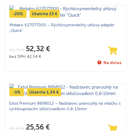
-20%
Ušetríte
13
€
Metabo 627077000 – Rýchlovymeniteľný uhlový adaptér
„Quick“
52,32
€
65,40
€
bez DPH
42,54
€
Na dotaz
-5%
Ušetríte
1,34
€
Extol Premium 8898012 – Nadstavec pravouhlý na vŕtačku s
rýchloupínacím skľúčovadlom 0,8-10mm
25,56
€
26,90
€