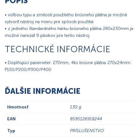
POPIS
• voľbou typu a zrnitosti použitého brúsneho plátna je možné
vytvoriť nástroj na mieru pre spôsob použitia
• z jedného štandardného hárku brúsneho plátna 280x230mm je
možné narezať 9 pásikov pre tento nástroj
TECHNICKÉ INFORMÁCIE
• Doplňujúci parameter: 270mm, 4ks brúsne plátna 270x24mm:
P150/P200/P300/P400
ĎALŠIE INFORMÁCIE
Hmotnosť
130 g
EAN
8595126918244
Typ
PRÍSLUŠENSTVO