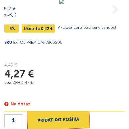
Akciová cena platí iba v eshope!
-5%
Ušetríte
0,22
€
SKU
EXTOL-PREMIUM-8803500
4,49
€
4,27
€
bez DPH
3,47
€
Na dotaz
PRIDAŤ DO KOŠÍKA