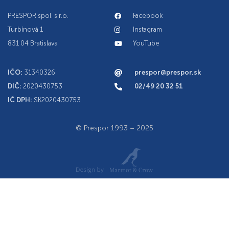
PRESPOR spol. s r.o.
Facebook
Turbínová 1
Instagram
831 04 Bratislava
YouTube
IČO:
31340326
prespor@prespor.sk
DIČ:
2020430753
02/49 20 32 51
IČ DPH:
SK2020430753
© Prespor 1993 – 2025