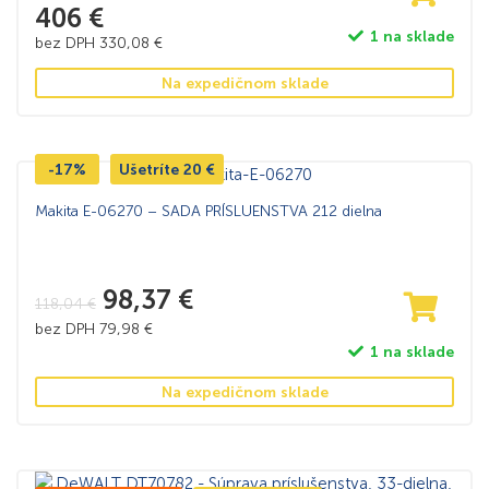
406
€
1 na sklade
bez DPH
330,08
€
Na expedičnom sklade
-17%
Ušetríte
20
€
Makita E-06270 – SADA PRÍSLUENSTVA 212 dielna
98,37
€
118,04
€
bez DPH
79,98
€
1 na sklade
Na expedičnom sklade