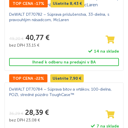
TOP CENA -17%
Ušetríte
8,43
€
DeWALT DT70782 – Súprava príslušenstva, 33-dielna, s
pravouhlým násadcom, McLaren
40,77
€
49,20
€
bez DPH
33,15
€
14 na sklade
Ihneď k odberu na predajni v BA
TOP CENA -22%
Ušetríte
7,90
€
DeWALT DT70784 – Súprava bitov a vrtákov, 100-dielna,
POZI, stredné púzdro ToughCase™
28,39
€
36,29
€
bez DPH
23,08
€
7 na sklade