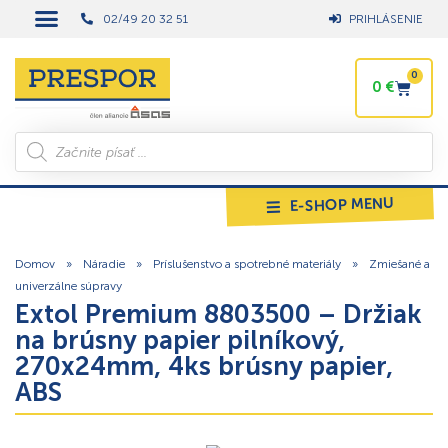
02/49 20 32 51
PRIHLÁSENIE
0
0
€
E-SHOP MENU
Domov
»
Náradie
»
Príslušenstvo a spotrebné materiály
»
Zmiešané a
univerzálne súpravy
Extol Premium 8803500 – Držiak
na brúsny papier pilníkový,
270x24mm, 4ks brúsny papier,
ABS