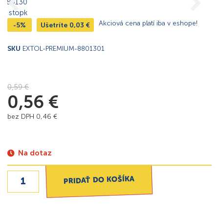
Akciová cena platí iba v eshope!
-5%
Ušetríte
0,03
€
SKU
EXTOL-PREMIUM-8801301
0,59
€
0,56
€
bez DPH
0,46
€
Na dotaz
PRIDAŤ DO KOŠÍKA