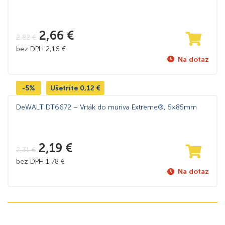
2,66
€
2,82
€
bez DPH
2,16
€
Na dotaz
-5%
Ušetríte
0,12
€
DeWALT DT6672 – Vrták do muriva Extreme®, 5×85mm
2,19
€
2,31
€
bez DPH
1,78
€
Na dotaz