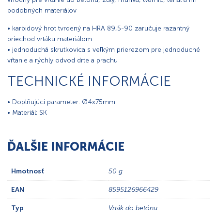
podobných materiálov
• karbidový hrot tvrdený na HRA 89,5-90 zaručuje razantný
priechod vrtáku materiálom
• jednoduchá skrutkovica s veľkým prierezom pre jednoduché
vŕtanie a rýchly odvod drte a prachu
TECHNICKÉ INFORMÁCIE
• Doplňujúci parameter: Ø4x75mm
• Materiál: SK
ĎALŠIE INFORMÁCIE
Hmotnosť
50 g
EAN
8595126966429
Typ
Vrták do betónu