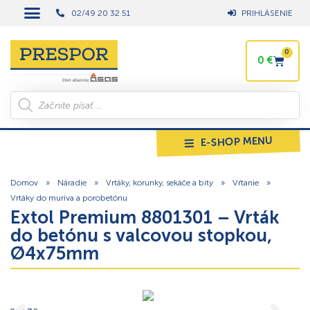
02/49 20 32 51
PRIHLÁSENIE
0
0
€
E-SHOP MENU
Domov
»
Náradie
»
Vrtáky, korunky, sekáče a bity
»
Vŕtanie
»
Vrtáky do muriva a porobetónu
Extol Premium 8801301 – Vrták
do betónu s valcovou stopkou,
Ø4x75mm