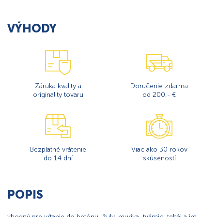
VÝHODY
Záruka kvality a
Doručenie zdarma
originality tovaru
od 200,- €
Bezplatné vrátenie
Viac ako 30 rokov
do 14 dní
skúseností
POPIS
vhodný pre vŕtanie do betónu, žuly, muriva, tvárnic, tehál a im