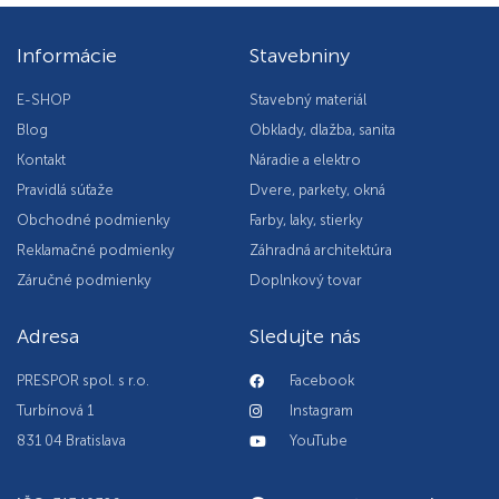
Informácie
Stavebniny
E-SHOP
Stavebný materiál
Blog
Obklady, dlažba, sanita
Kontakt
Náradie a elektro
Pravidlá súťaže
Dvere, parkety, okná
Obchodné podmienky
Farby, laky, stierky
Reklamačné podmienky
Záhradná architektúra
Záručné podmienky
Doplnkový tovar
Adresa
Sledujte nás
PRESPOR spol. s r.o.
Facebook
Turbínová 1
Instagram
831 04 Bratislava
YouTube