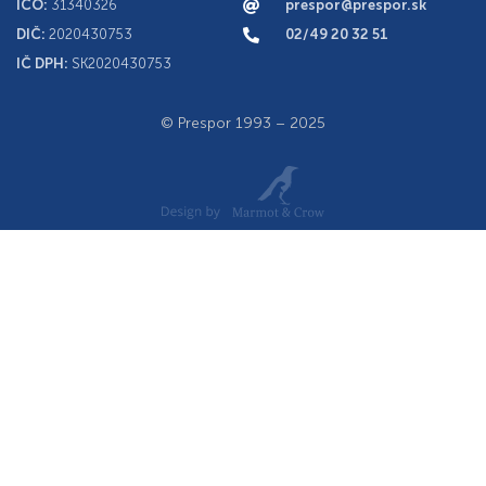
IČO:
31340326
prespor@prespor.sk
DIČ:
2020430753
02/49 20 32 51
IČ DPH:
SK2020430753
© Prespor 1993 – 2025