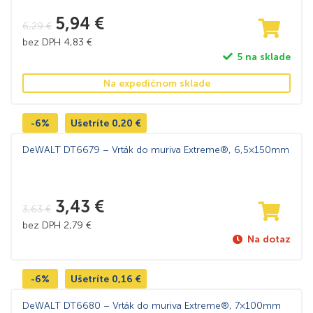
5,94
€
6,29
€
bez DPH
4,83
€
5 na sklade
Na expedičnom sklade
-6%
Ušetríte
0,20
€
DeWALT DT6679 – Vrták do muriva Extreme®, 6,5×150mm
3,43
€
3,63
€
bez DPH
2,79
€
Na dotaz
-6%
Ušetríte
0,16
€
DeWALT DT6680 – Vrták do muriva Extreme®, 7×100mm