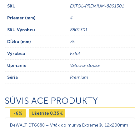
SKU
EXTOL-PREMIUM-8801301
Priemer (mm)
4
SKU Výrobcu
8801301
Dĺžka (mm)
75
Výrobca
Extol
Upínanie
Valcová stopka
Séria
Premium
SÚVISIACE PRODUKTY
-6%
Ušetríte
0,35
€
DeWALT DT6688 – Vrták do muriva Extreme®, 12×200mm