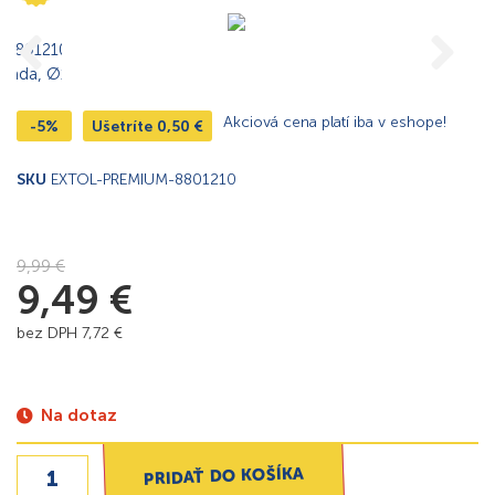
Akciová cena platí iba v eshope!
-5%
Ušetríte
0,50
€
SKU
EXTOL-PREMIUM-8801210
9,99
€
9,49
€
bez DPH
7,72
€
Na dotaz
PRIDAŤ DO KOŠÍKA