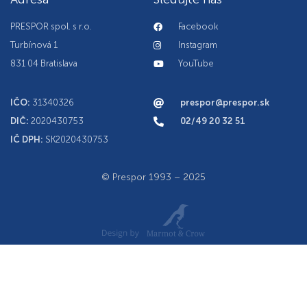
PRESPOR spol. s r.o.
Facebook
Turbínová 1
Instagram
831 04 Bratislava
YouTube
IČO:
31340326
prespor@prespor.sk
DIČ:
2020430753
02/49 20 32 51
IČ DPH:
SK2020430753
© Prespor 1993 – 2025