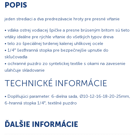
POPIS
jeden strediaci a dva predrezávacie hroty pre presné vŕtanie
• vďaka ostrej vodiacej špičke a presne brúseným britom sú tieto
vrtáky ideálne pre rýchle vŕtanie do všetkých typov dreva
• telo zo špeciálnej tvrdenej kalenej uhlíkovej ocele
• 1/4″ šesťhranná stopka pre bezpečnejšie upnutie do
skľučovadla
• ochranné puzdro zo syntetickej textílie s okami na zavesenie
uľahčuje skladovanie
TECHNICKÉ INFORMÁCIE
• Doplňujúci parameter: 6-dielna sada, Ø10-12-16-18-20-25mm,
6-hranná stopka 1/4″, textilné puzdro
ĎALŠIE INFORMÁCIE