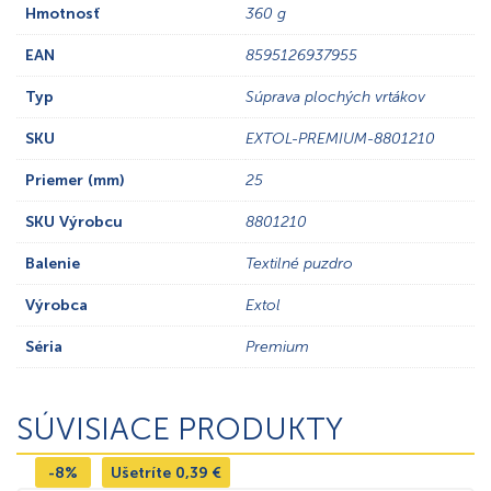
Hmotnosť
360 g
EAN
8595126937955
Typ
Súprava plochých vrtákov
SKU
EXTOL-PREMIUM-8801210
Priemer (mm)
25
SKU Výrobcu
8801210
Balenie
Textilné puzdro
Výrobca
Extol
Séria
Premium
SÚVISIACE PRODUKTY
-8%
Ušetríte
0,39
€