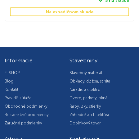
5 na sklade
Na expedičnom sklade
Informácie
Stavebniny
E-SHOP
Stavebný materiál
Blog
Obklady, dlažba, sanita
Kontakt
Náradie a elektro
Pravidlá súťaže
Dvere, parkety, okná
Obchodné podmienky
Farby, laky, stierky
Reklamačné podmienky
Záhradná architektúra
Záručné podmienky
Doplnkový tovar
Adresa
Sledujte nás