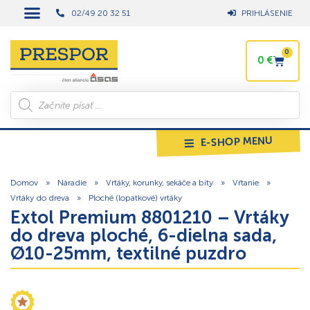
02/49 20 32 51
PRIHLÁSENIE
0
0
€
E-SHOP MENU
Domov
»
Náradie
»
Vrtáky, korunky, sekáče a bity
»
Vŕtanie
»
Vrtáky do dreva
»
Ploché (lopatkové) vrtáky
Extol Premium 8801210 – Vrtáky
do dreva ploché, 6-dielna sada,
Ø10-25mm, textilné puzdro