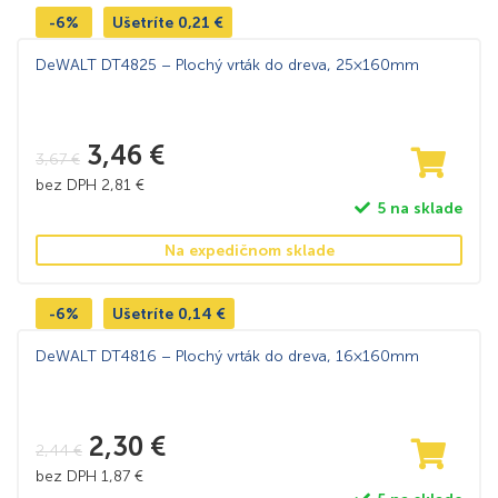
-6%
Ušetríte
0,21
€
DeWALT DT4825 – Plochý vrták do dreva, 25×160mm
3,46
€
3,67
€
bez DPH
2,81
€
5 na sklade
Na expedičnom sklade
-6%
Ušetríte
0,14
€
DeWALT DT4816 – Plochý vrták do dreva, 16×160mm
2,30
€
2,44
€
bez DPH
1,87
€