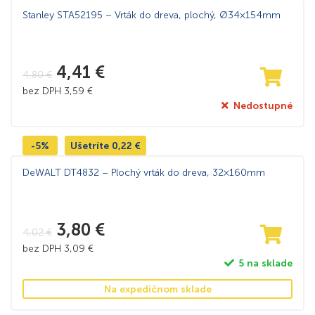
Stanley STA52195 – Vrták do dreva, plochý, Ø34×154mm
4,41
€
4,80
€
bez DPH
3,59
€
Nedostupné
-5%
Ušetríte
0,22
€
DeWALT DT4832 – Plochý vrták do dreva, 32×160mm
3,80
€
4,02
€
bez DPH
3,09
€
5 na sklade
Na expedičnom sklade