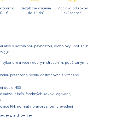
e zdarma
Bezplatné vrátenie
Viac ako 30 rokov
0,- €
do 14 dní
skúseností
teriálov s normálnou pevnosťou, vrcholový uhol: 130°,
5°-30°
ím výkonom a veľmi dobrým stredením, používaným pri
málnu presnosť a rýchle odstraňovanie vŕtaného
nej ocele HSS
mosadze, zliatín, farebných kovov, legovanej
tu
tkovice RN, normál v pravoreznom prevedení