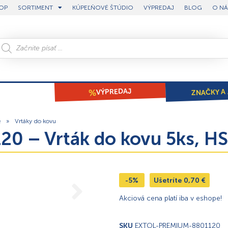
OP
SORTIMENT
KÚPEĽŇOVÉ ŠTÚDIO
VÝPREDAJ
BLOG
O NÁ
ZNAČKY A 
VÝPREDAJ
e
»
Vrtáky do kovu
20 – Vrták do kovu 5ks, 
-5%
Ušetríte
0,70
€
Akciová cena platí iba v eshope!
SKU
EXTOL-PREMIUM-8801120