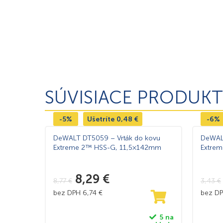
SÚVISIACE PRODUKT
-5%
Ušetríte
0,48
€
-6%
DeWALT DT5059 – Vrták do kovu
DeWALT
Extreme 2™ HSS-G, 11,5×142mm
Extre
8,29
€
8,77
€
3,43
€
bez DPH
6,74
€
bez D
5 na