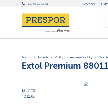
02/49 20 32 51
DOMOV
E-SH
Domov
»
Náradie
»
Vrtáky, korunky, sekáče a bity
»
Vŕtani
Extol Premium 88011