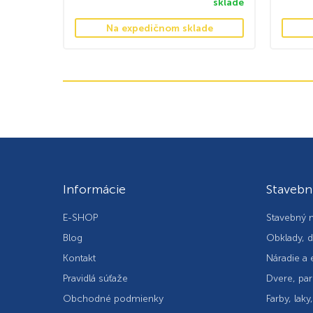
sklade
Na expedičnom sklade
Informácie
Stavebn
E-SHOP
Stavebný m
Blog
Obklady, d
Kontakt
Náradie a 
Pravidlá súťaže
Dvere, par
Obchodné podmienky
Farby, laky