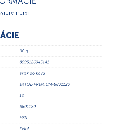
FORMÁCIE
,0 L=151 L1=101
ÁCIE
90 g
8595126945141
Vrták do kovu
EXTOL-PREMIUM-8801120
12
8801120
HSS
Extol