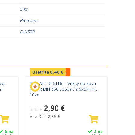
5 ks
Premium
DIN338
Ušetríte
TOP CENA -12%
0,40
€
ovu
DeWALT DT5116 – Vrtáky do kovu
mm
HSS-R DIN 338 Jobber, 2,5×57mm,
10ks
2,90
€
3,30
€
bez DPH
2,36
€
5 na
3 na