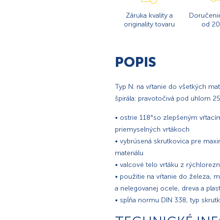
Záruka kvality a
Doručeni
originality tovaru
od 20
POPIS
Typ N: na vŕtanie do všetkých ma
špirála: pravotočivá pod uhlom 2
• ostrie 118°so zlepšeným vŕtac
priemyselných vrtákoch
• vybrúsená skrutkovica pre maxi
materiálu
• valcové telo vrtáku z rýchlorez
• použitie na vŕtanie do železa, 
a nelegovanej ocele, dreva a plas
• spĺňa normu DIN 338, typ skru