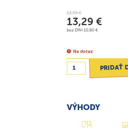
13,99
€
13,29
€
bez DPH
10,80
€
Na dotaz
PRIDAŤ 
VÝHODY