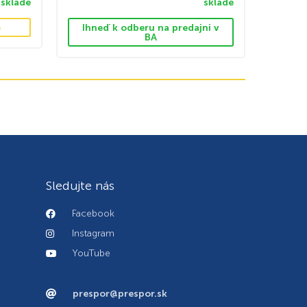
sklade
sklade
e
Ihneď k odberu na predajni v
BA
Sledujte nás
Facebook
Instagram
YouTube
prespor@prespor.sk