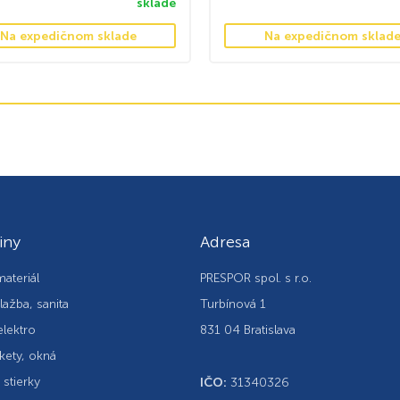
sklade
Na expedičnom sklade
Na expedičnom sklad
iny
Adresa
ateriál
PRESPOR spol. s r.o.
lažba, sanita
Turbínová 1
elektro
831 04 Bratislava
kety, okná
, stierky
IČO:
31340326