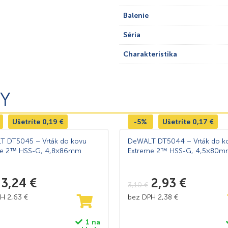
Balenie
Séria
Charakteristika
Y
Ušetríte
0,19
€
-5%
Ušetríte
0,17
€
 DT5045 – Vrták do kovu
DeWALT DT5044 – Vrták do k
me 2™ HSS-G, 4,8×86mm
Extreme 2™ HSS-G, 4,5×80
3,24
€
2,93
€
3,10
€
PH
2,63
€
bez DPH
2,38
€
1 na