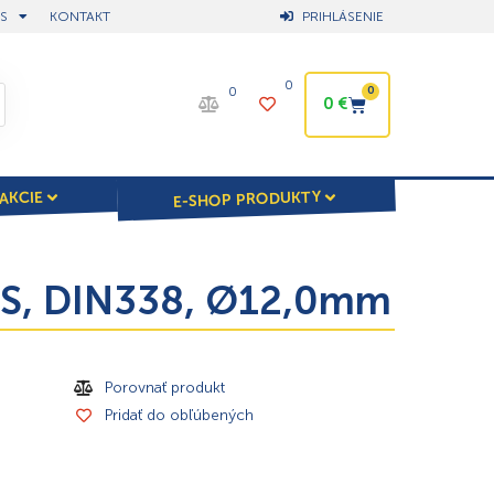
S
KONTAKT
PRIHLÁSENIE
0
0
0
0
€
E-SHOP PRODUKTY
AKCIE
HSS, DIN338, Ø12,0mm
Porovnať produkt
Pridať do obľúbených