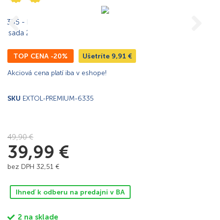
TOP CENA -20%
Ušetríte
9,91
€
Akciová cena platí iba v eshope!
SKU
EXTOL-PREMIUM-6335
49,90
€
39,99
€
bez DPH
32,51
€
Ihneď k odberu na predajni v BA
2 na sklade