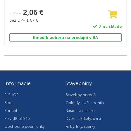
2,06
€
2,29
€
bez DPH
1,67
€
7 na sklade
Ihneď k odberu na predajni v BA
Informácie
Stavebniny
E-SHOP
Stavebný materiál
Blog
Obklady, dlažba, sanita
Kontakt
Náradie a elektro
Pravidlá súťaže
Dvere, parkety, okná
Obchodné podmienky
Farby, laky, stierky