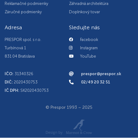
Reklamačné podmienky
Záhradná architektúra
Záručné podmienky
Doplnkový tovar
Adresa
Sledujte nás
PRESPOR spol. s r.o.
Facebook
Turbínová 1
Instagram
831 04 Bratislava
YouTube
IČO:
31340326
prespor@prespor.sk
DIČ:
2020430753
02/49 20 32 51
IČ DPH:
SK2020430753
© Prespor 1993 – 2025