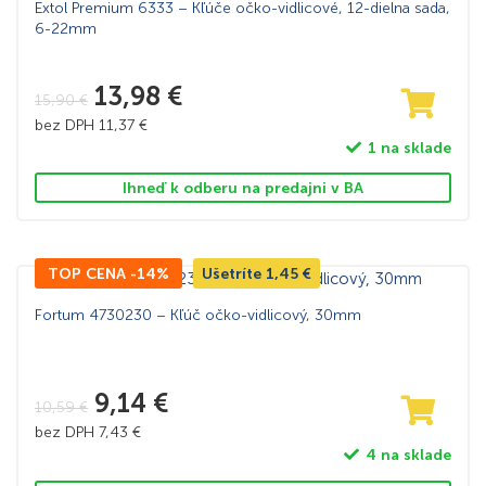
Extol Premium 6333 – Kľúče očko-vidlicové, 12-dielna sada,
6-22mm
13,98
€
15,90
€
bez DPH
11,37
€
1 na sklade
Ihneď k odberu na predajni v BA
TOP CENA -14%
Ušetríte
1,45
€
Fortum 4730230 – Kľúč očko-vidlicový, 30mm
9,14
€
10,59
€
bez DPH
7,43
€
4 na sklade