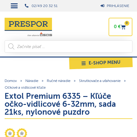
02/49 20 32 51
PRIHLÁSENIE
0
0
€
E-SHOP MENU
Domov
»
Náradie
»
Ručné náradie
»
Skrutkovače a uťahovanie
»
Očkové a vidlicové kľúče
Extol Premium 6335 – Kľúče
očko-vidlicové 6-32mm, sada
21ks, nylonové puzdro