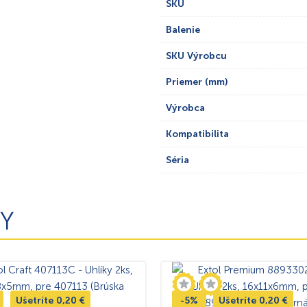
SKU
Balenie
SKU Výrobcu
Priemer (mm)
Výrobca
Kompatibilita
Séria
Y
Ušetríte
0,20
€
-5%
Ušetríte
0,20
€