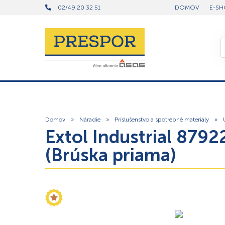
02/49 20 32 51
DOMOV
E-SH
Domov
»
Náradie
»
Príslušenstvo a spotrebné materiály
»
Extol Industrial 879
(Brúska priama)