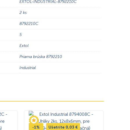
EXTOL-INDUSTRIAL-8792210C
2 ks
8792210C
5
Extol
Priama brúska 8792210
Industrial
-1%
Ušetríte
0,03
€