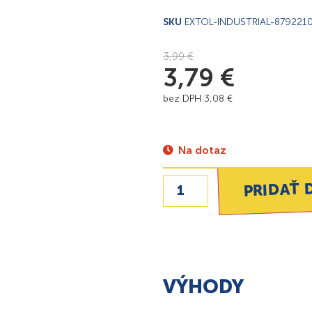
SKU
EXTOL-INDUSTRIAL-879221
3,99
€
3,79
€
bez DPH
3,08
€
Na dotaz
PRIDAŤ 
VÝHODY