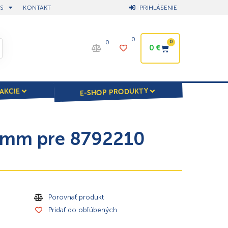
S
KONTAKT
PRIHLÁSENIE
0
0
0
0
€
E-SHOP PRODUKTY
AKCIE
x5mm pre 8792210
Porovnať produkt
Pridať do obľúbených