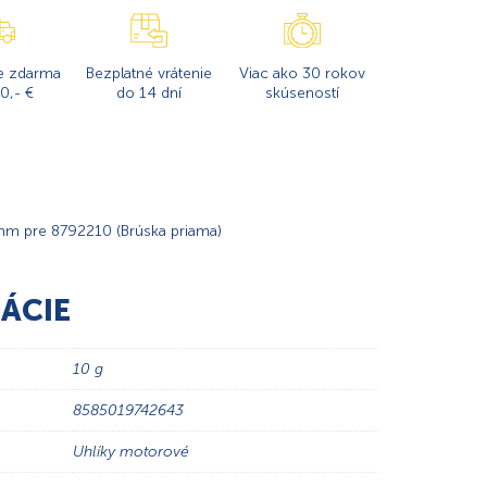
e zdarma
Bezplatné vrátenie
Viac ako 30 rokov
0,- €
do 14 dní
skúseností
mm pre 8792210 (Brúska priama)
ÁCIE
10 g
8585019742643
Uhlíky motorové