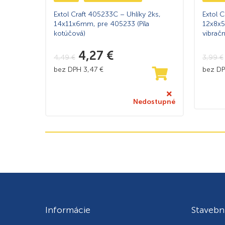
Extol Craft 405233C – Uhlíky 2ks,
Extol C
14x11x6mm, pre 405233 (Píla
12x8x5
kotúčová)
vibračn
4,27
€
4,49
€
3,99
€
bez DPH
3,47
€
bez D
Nedostupné
Informácie
Stavebn