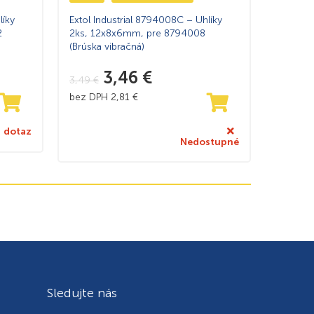
íky
Extol Industrial 8794008C – Uhlíky
2
2ks, 12x8x6mm, pre 8794008
(Brúska vibračná)
3,46
€
3,49
€
bez DPH
2,81
€
 dotaz
Nedostupné
Sledujte nás