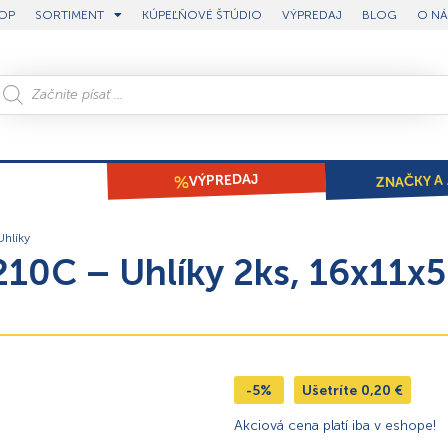
OP
SORTIMENT
KÚPEĽŇOVÉ ŠTÚDIO
VÝPREDAJ
BLOG
O NÁ
ZNAČKY A 
VÝPREDAJ
Uhlíky
2210C – Uhlíky 2ks, 16x11
-5%
Ušetríte
0,20
€
Akciová cena platí iba v eshope!