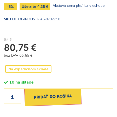
Akciová cena platí iba v eshope!
-5%
Ušetríte
4,25
€
SKU
EXTOL-INDUSTRIAL-8792210
85
€
80,75
€
bez DPH
65,65
€
Na expedičnom sklade
10 na sklade
PRIDAŤ DO KOŠÍKA