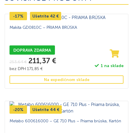
-17%
Ušetríte
42
€
Makita GD0810C – PRIAMA BRÚSKA
DOPRAVA ZDARMA
211,37
€
253,64
€
1 na sklade
bez DPH
171,85
€
Na expedičnom sklade
-20%
Ušetríte
44
€
Metabo 600616000 – GE 710 Plus – Priama brúska, Kartón