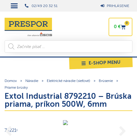
02/49 20 32 51
PRIHLÁSENIE
0
0
€
E-SHOP MENU
Domov
»
Náradie
»
Elektrické náradie (sieťové)
»
Brúsenie
»
Priame brúsky
Extol Industrial 8792210 – Brúska
priama, príkon 500W, 6mm