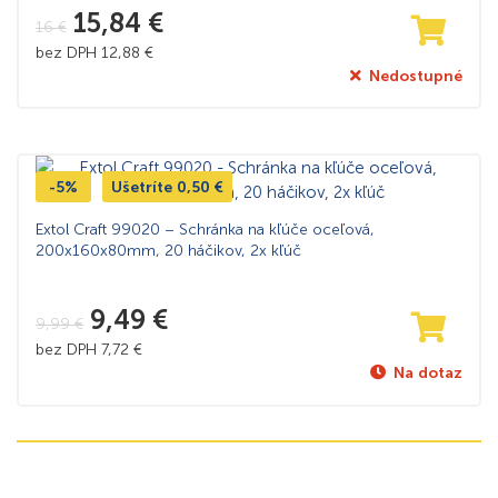
15,84
€
16
€
bez DPH
12,88
€
Nedostupné
-5%
Ušetríte
0,50
€
Extol Craft 99020 – Schránka na kľúče oceľová,
200x160x80mm, 20 háčikov, 2x kľúč
9,49
€
9,99
€
bez DPH
7,72
€
Na dotaz