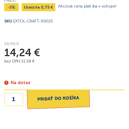
Akciová cena platí iba v eshope!
-5%
Ušetríte
0,75
€
SKU
EXTOL-CRAFT-99025
14,99
€
14,24
€
bez DPH
11,58
€
Na dotaz
PRIDAŤ DO KOŠÍKA