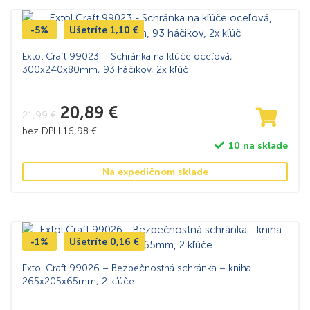
-5%
Ušetríte
1,10
€
Extol Craft 99023 – Schránka na kľúče oceľová,
300x240x80mm, 93 háčikov, 2x kľúč
20,89
€
21,99
€
bez DPH
16,98
€
10 na sklade
Na expedičnom sklade
-1%
Ušetríte
0,16
€
Extol Craft 99026 – Bezpečnostná schránka – kniha
265x205x65mm, 2 kľúče