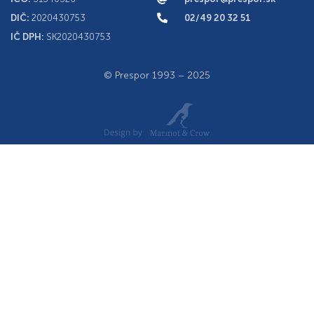
DIČ:
2020430753
02/49 20 32 51
IČ DPH:
SK2020430753
© Prespor 1993 – 2025