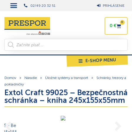
02/49 20 32 51
PRIHLÁSENIE
0
0
€
E-SHOP MENU
Domov
»
Náradie
»
Úložné systémy a transport
»
Schránky, trezory a
pokladničky
Extol Craft 99025 – Bezpečnostná
schránka – kniha 245x155x55mm