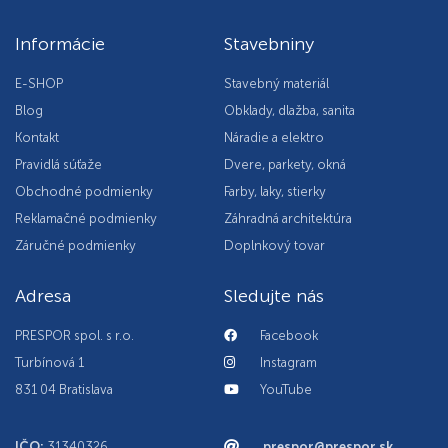
Informácie
Stavebniny
E-SHOP
Stavebný materiál
Blog
Obklady, dlažba, sanita
Kontakt
Náradie a elektro
Pravidlá súťaže
Dvere, parkety, okná
Obchodné podmienky
Farby, laky, stierky
Reklamačné podmienky
Záhradná architektúra
Záručné podmienky
Doplnkový tovar
Adresa
Sledujte nás
PRESPOR spol. s r.o.
Facebook
Turbínová 1
Instagram
831 04 Bratislava
YouTube
IČO:
31340326
prespor@prespor.sk