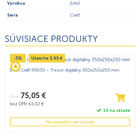
Výrobca
Extol
Séria
Craft
SÚVISIACE PRODUKTY
-5%
Ušetríte
3,95
€
Extol Craft 99030 – Trezor digitálny 350x250x250 mm
75,05
€
79
€
bez DPH
61,02
€
10 na sklade
Na expedičnom sklade