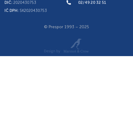
DIČ:
2020430753
02/49 20 32 51
IČ DPH:
SK2020430753
© Prespor 1993 – 2025