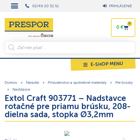
02/49 20 32 51
PRIHLÁSENIE
0
0
€
E-SHOP MENU
Domov
»
Náradie
»
Príslušenstvo a spotrebné materiály
»
Pre brúsky
»
Nadstavce
Extol Craft 903771 – Nadstavce
rotačné pre priamu brúsku, 208-
dielna sada, stopka Ø3,2mm