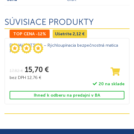
SÚVISIACE PRODUKTY
TOP CENA -12%
Ušetríte
2,12
€
DeWALT DT3559 – Rýchloupínacia bezpečnostná matica
M14
15,70
€
17,82
€
bez DPH
12,76
€
20 na sklade
Ihneď k odberu na predajni v BA