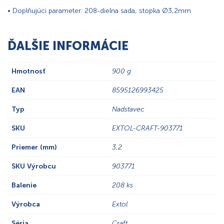
• Doplňujúci parameter: 208-dielna sada, stopka Ø3,2mm
ĎALŠIE INFORMÁCIE
Hmotnosť
900 g
EAN
8595126993425
Typ
Nadstavec
SKU
EXTOL-CRAFT-903771
Priemer (mm)
3,2
SKU Výrobcu
903771
Balenie
208 ks
Výrobca
Extol
Séria
Craft