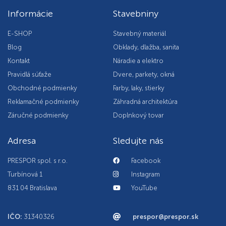
Informácie
Stavebniny
E-SHOP
Stavebný materiál
Blog
Obklady, dlažba, sanita
Kontakt
Náradie a elektro
Pravidlá súťaže
Dvere, parkety, okná
Obchodné podmienky
Farby, laky, stierky
Reklamačné podmienky
Záhradná architektúra
Záručné podmienky
Doplnkový tovar
Adresa
Sledujte nás
PRESPOR spol. s r.o.
Facebook
Turbínová 1
Instagram
831 04 Bratislava
YouTube
IČO:
31340326
prespor@prespor.sk