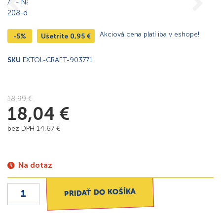
Akciová cena platí iba v eshope!
-5%
Ušetríte
0,95
€
SKU
EXTOL-CRAFT-903771
18,99
€
18,04
€
bez DPH
14,67
€
Na dotaz
PRIDAŤ DO KOŠÍKA