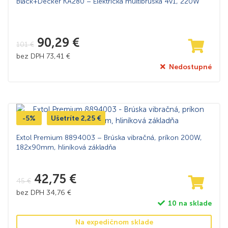
Black+Decker KA280 – Elektrická multibrúska 4v1, 220W
90,29
€
101
€
bez DPH
73,41
€
Nedostupné
-5%
Ušetríte
2,25
€
Extol Premium 8894003 – Brúska vibračná, príkon 200W,
182x90mm, hliníková základňa
42,75
€
45
€
bez DPH
34,76
€
10 na sklade
Na expedičnom sklade