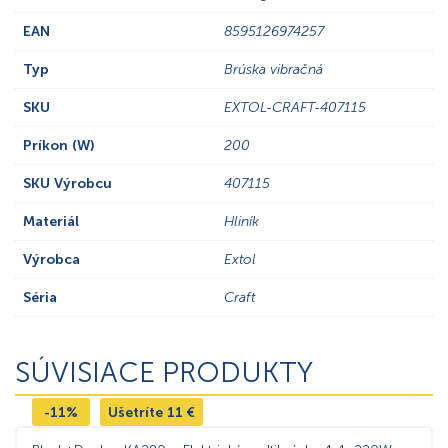
EAN
8595126974257
Typ
Brúska vibračná
SKU
EXTOL-CRAFT-407115
Príkon (W)
200
SKU Výrobcu
407115
Materiál
Hliník
Výrobca
Extol
Séria
Craft
SÚVISIACE PRODUKTY
-11%
Ušetríte
11
€