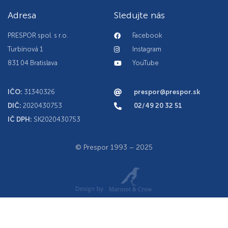
Adresa
Sledujte nás
PRESPOR spol. s r.o.
Facebook
Turbínová 1
Instagram
831 04 Bratislava
YouTube
IČO:
31340326
prespor@prespor.sk
DIČ:
2020430753
02/49 20 32 51
IČ DPH:
SK2020430753
© Prespor 1993 – 2025