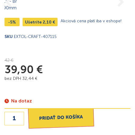
Akciová cena platí iba v eshope!
-5%
Ušetríte
2,10
€
SKU
EXTOL-CRAFT-407115
42
€
39,90
€
bez DPH
32,44
€
Na dotaz
PRIDAŤ DO KOŠÍKA