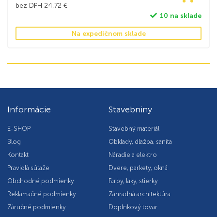
bez DPH
24,72
€
10 na sklade
Na expedičnom sklade
Informácie
Stavebniny
E-SHOP
Stavebný materiál
Blog
Obklady, dlažba, sanita
Kontakt
Náradie a elektro
Pravidlá súťaže
Dvere, parkety, okná
Obchodné podmienky
Farby, laky, stierky
Reklamačné podmienky
Záhradná architektúra
Záručné podmienky
Doplnkový tovar