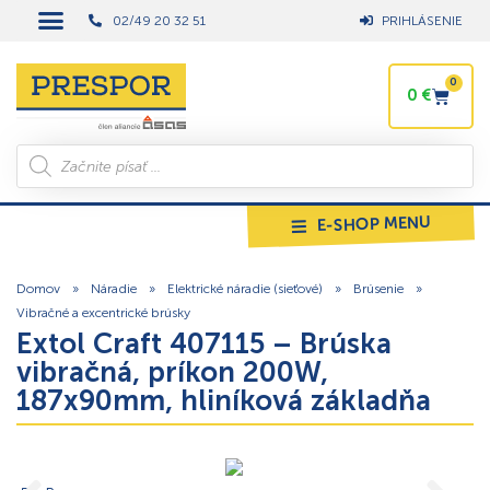
02/49 20 32 51
PRIHLÁSENIE
0
0
€
E-SHOP MENU
Domov
»
Náradie
»
Elektrické náradie (sieťové)
»
Brúsenie
»
Vibračné a excentrické brúsky
Extol Craft 407115 – Brúska
vibračná, príkon 200W,
187x90mm, hliníková základňa