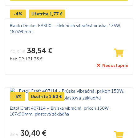
-4%
Ušetríte
1,77
€
Black+Decker KA300 – Elektrická vibračná brúska, 135W,
187×90mm
38,54
€
40,31
€
bez DPH
31,33
€
Nedostupné
-5%
Ušetríte
1,60
€
Extol Craft 407114 – Brúska vibračná, príkon 150W,
187x90mm, plastová základňa
30,40
€
32
€