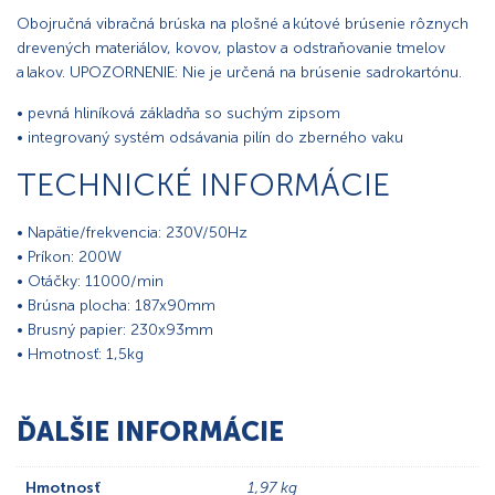
Obojručná vibračná brúska na plošné a kútové brúsenie rôznych
drevených materiálov, kovov, plastov a odstraňovanie tmelov
a lakov. UPOZORNENIE: Nie je určená na brúsenie sadrokartónu.
• pevná hliníková základňa so suchým zipsom
• integrovaný systém odsávania pilín do zberného vaku
TECHNICKÉ INFORMÁCIE
• Napätie/frekvencia: 230V/50Hz
• Príkon: 200W
• Otáčky: 11000/min
• Brúsna plocha: 187x90mm
• Brusný papier: 230x93mm
• Hmotnosť: 1,5kg
ĎALŠIE INFORMÁCIE
Hmotnosť
1,97 kg