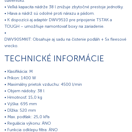
stavenisku.
• Veľká kapacita nádrže 38 l znižuje zbytočné prestoje jednotky.
• Hlava a nádrž sú odolné proti nárazu a pádom.
• K dispozícii aj adaptér DWV9510 pre pripojenie TSTAK a
TOUGH – umožňuje namontovať boxy na zariadenie.
•
DWV905MKIT: Obsahuje aj sadu na čistenie podláh + 5x fleesové
vrecko.
TECHNICKÉ INFORMÁCIE
• Klasifikácia: M
• Príkon: 1400 W
• Maximálny prietok vzduchu: 4500 l/min
• Objem nádoby: 38 l
• Hmotnosť: 15,0 kg
• Výška: 695 mm
• Dĺžka: 520 mm
• Max. podtlak
:
: 25,0 kPa
• Regulácia výkonu: ÁNO
• Funkcia odklepu filtra: ÁNO