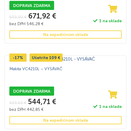
DOPRAVA ZDARMA
671,92
€
839,90
€
1 na sklade
bez DPH
546,28
€
Na expedičnom sklade
-17%
Ušetríte
109
€
Makita VC4210L – VYSÁVAČ
DOPRAVA ZDARMA
544,71
€
653,65
€
1 na sklade
bez DPH
442,85
€
Na expedičnom sklade