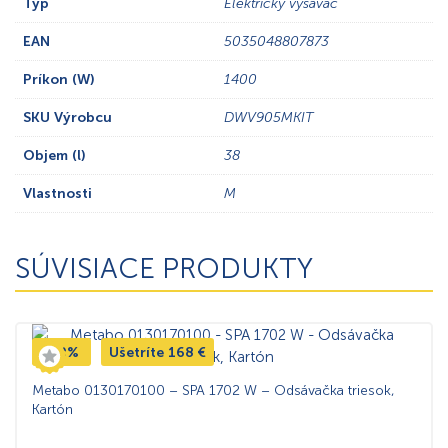
Typ
Elektrický vysávač
EAN
5035048807873
Príkon (W)
1400
SKU Výrobcu
DWV905MKIT
Objem (l)
38
Vlastnosti
M
SÚVISIACE PRODUKTY
-20%
Ušetríte
168
€
Metabo 0130170100 – SPA 1702 W – Odsávačka triesok,
Kartón