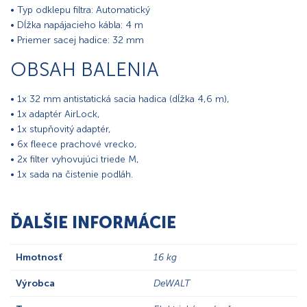
• Typ odklepu filtra: Automatický
• Dĺžka napájacieho kábla: 4 m
• Priemer sacej hadice: 32 mm
OBSAH BALENIA
• 1x 32 mm antistatická sacia hadica (dĺžka 4,6 m),
• 1x adaptér AirLock,
• 1x stupňovitý adaptér,
• 6x fleece prachové vrecko,
• 2x filter vyhovujúci triede M,
• 1x sada na čistenie podláh.
ĎALŠIE INFORMÁCIE
Hmotnosť
16 kg
Výrobca
DeWALT