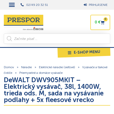
02/49 20 32 51
PRIHLÁSENIE
0
0
€
E-SHOP MENU
Domov
»
Náradie
»
Elektrické náradie (sieťové)
»
Vysávače a tlakové
čističe
»
Priemyselné a domáce vysávače
DeWALT DWV905MKIT –
Elektrický vysávač, 38l, 1400W,
trieda ods. M, sada na vysávanie
podlahy + 5x fleesové vrecko