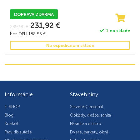
DOPRAVA ZDARMA
231,92
€
289,90
€
1 na sklade
bez DPH
188,55
€
Na expedičnom sklade
Informácie
Stavebniny
E-SHOP
Stavebný materiál
Blog
Obklady, dlažba, sanita
Kontakt
Náradie a elektro
Pravidlá súťaže
Dvere, parkety, okná