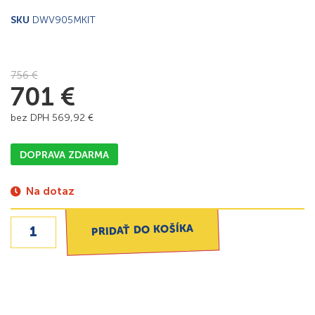
SKU
DWV905MKIT
756
€
701
€
bez DPH
569,92
€
DOPRAVA ZDARMA
Na dotaz
PRIDAŤ DO KOŠÍKA