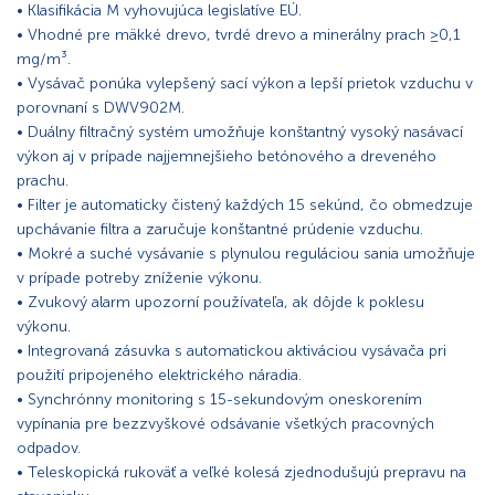
• Klasifikácia M vyhovujúca legislatíve EÚ.
• Vhodné pre mäkké drevo, tvrdé drevo a minerálny prach ≥0,1
mg/m³.
• Vysávač ponúka vylepšený sací výkon a lepší prietok vzduchu v
porovnaní s DWV902M.
• Duálny filtračný systém umožňuje konštantný vysoký nasávací
výkon aj v prípade najjemnejšieho betónového a dreveného
prachu.
• Filter je automaticky čistený každých 15 sekúnd, čo obmedzuje
upchávanie filtra a zaručuje konštantné prúdenie vzduchu.
• Mokré a suché vysávanie s plynulou reguláciou sania umožňuje
v prípade potreby zníženie výkonu.
• Zvukový alarm upozorní používateľa, ak dôjde k poklesu
výkonu.
• Integrovaná zásuvka s automatickou aktiváciou vysávača pri
použití pripojeného elektrického náradia.
• Synchrónny monitoring s 15-sekundovým oneskorením
vypínania pre bezzvyškové odsávanie všetkých pracovných
odpadov.
• Teleskopická rukoväť a veľké kolesá zjednodušujú prepravu na