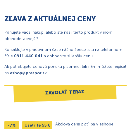
ZĽAVA Z AKTUÁLNEJ CENY
Plánujete väčší nákup, alebo ste našli tento produkt v inom
obchode lacnejší?
Kontaktujte v pracovnom čase nášho špecialistu na telefónnom
čísle
0911 440 041
a dohodnite si lepšiu cenu.
Ak potrebujete cenovú ponuku písomne, tak nám môžete napísať
na
eshop@prespor.sk
.
ZAVOLAŤ TERAZ
Akciová cena platí iba v eshope!
-7%
Ušetríte
55
€