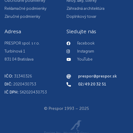
Obchodné podmienky
Farby, laky, stierky
Reklamačné podmienky
Záhradná architektúra
Záručné podmienky
Doplnkový tovar
Adresa
Sledujte nás
PRESPOR spol. s r.o.
Facebook
Turbínová 1
Instagram
831 04 Bratislava
YouTube
IČO:
31340326
prespor@prespor.sk
DIČ:
2020430753
02/49 20 32 51
IČ DPH:
SK2020430753
© Prespor 1993 – 2025