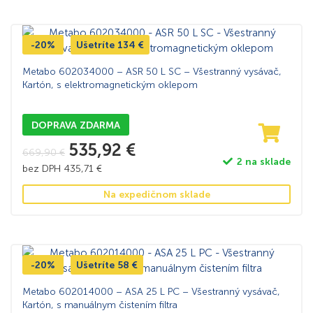
-20%
Ušetríte
134
€
Metabo 602034000 – ASR 50 L SC – Všestranný vysávač,
Kartón, s elektromagnetickým oklepom
DOPRAVA ZDARMA
535,92
€
669,90
€
2 na sklade
bez DPH
435,71
€
Na expedičnom sklade
-20%
Ušetríte
58
€
Metabo 602014000 – ASA 25 L PC – Všestranný vysávač,
Kartón, s manuálnym čistením filtra