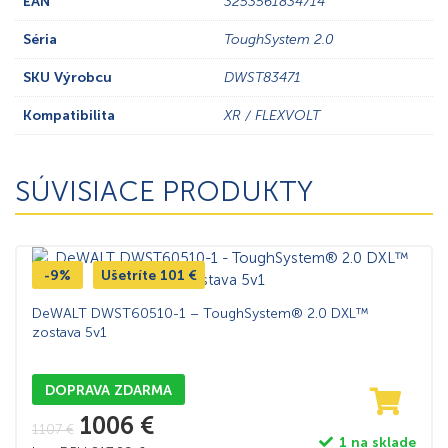
EAN
3253561834714
Séria
ToughSystem 2.0
SKU Výrobcu
DWST83471
Kompatibilita
XR / FLEXVOLT
SÚVISIACE PRODUKTY
-9%
Ušetríte
101
€
DeWALT DWST60510-1 – ToughSystem® 2.0 DXL™
zostava 5v1
DOPRAVA ZDARMA
1006
€
1107
€
1 na sklade