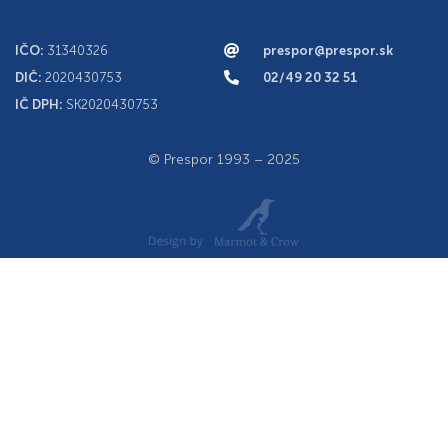
IČO:
31340326
prespor@prespor.sk
DIČ:
2020430753
02/49 20 32 51
IČ DPH:
SK2020430753
© Prespor 1993 – 2025