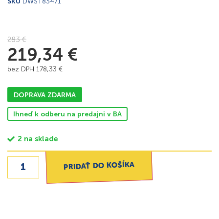
SKU
DWST83471
283
€
219,34
€
bez DPH
178,33
€
DOPRAVA ZDARMA
Ihneď k odberu na predajni v BA
2 na sklade
PRIDAŤ DO KOŠÍKA