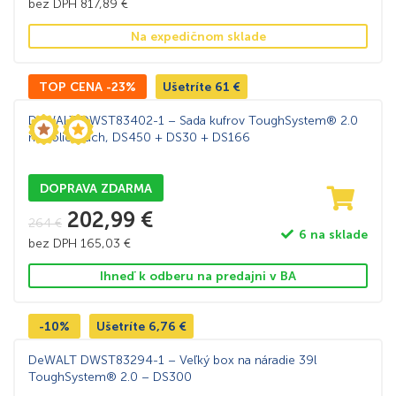
bez DPH
817,89
€
Na expedičnom sklade
TOP CENA -23%
Ušetríte
61
€
DeWALT DWST83402-1 – Sada kufrov ToughSystem® 2.0
na koliečkach, DS450 + DS30 + DS166
DOPRAVA ZDARMA
202,99
€
264
€
6 na sklade
bez DPH
165,03
€
Ihneď k odberu na predajni v BA
-10%
Ušetríte
6,76
€
DeWALT DWST83294-1 – Veľký box na náradie 39l
ToughSystem® 2.0 – DS300