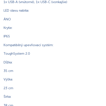
1× USB-A (vnútorné), 1× USB-C (vonkajšie)
LED stavu nabitia:
ÁNO
Krytie:
IP65
Kompatibilný upevňovací systém:
ToughSystem 2.0
Dĺžka:
35 cm
Výška:
23 cm
Šírka:
38 cm