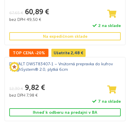
60,89
€
67,65
€
bez DPH
49,50
€
2 na sklade
Na expedičnom sklade
TOP CENA -20%
Ušetríte
2,48
€
DeWALT DWST83407-1 – Vnútorná prepravka do kufrov
ToughSystem® 2.0, plytká 6cm
9,82
€
12,30
€
bez DPH
7,98
€
7 na sklade
Ihneď k odberu na predajni v BA