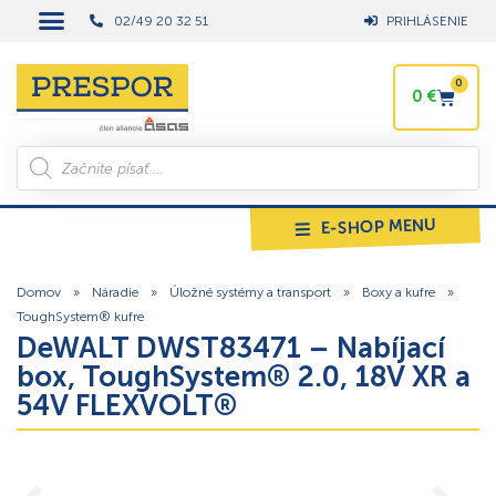
02/49 20 32 51
PRIHLÁSENIE
0
0
€
E-SHOP MENU
Domov
»
Náradie
»
Úložné systémy a transport
»
Boxy a kufre
»
ToughSystem® kufre
DeWALT DWST83471 – Nabíjací
box, ToughSystem® 2.0, 18V XR a
54V FLEXVOLT®