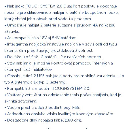
• Nabíjačka TOUGHSYSTEM 2.0 Dual Port poskytuje dokonalé
riešenie pre skladovanie a nabíjanie batérií v bezpečnom boxe,
ktorý chráni jeho obsah pred vodou a prachom.
• Umožňuje nabíjať 2 batérie súčasne s prúdom 4A na každú
zásuvku.
• Je kompatibilná s 18V aj 54V batériami.
• Inteligentná nabíjačka nastavuje nabíjanie v závislosti od typu
batérie, čím predlžuje jej prevádzkovú životnosť.
• Dokáže uložiť až 12 batérií + 2 v nabíjacích portoch.
• Stav nabíjania je možné kontrolovať pomocou interných a
externých LED indikátorov.
• Obsahuje tiež 2 USB nabíjacie porty pre mobilné zariadenia – 1x
typ A (interný) a 1x typ C (externý).
• Kompatibilná s modulmi TOUGHSYSTEM 2.0.
• Vnútorný ventilátor na odvádzanie tepla počas nabíjania, keď je
skrinka zatvorená.
• Vode a prachu odolná podľa triedy IP65.
• Jednoduchá obsluha vďaka kvalitným kovovým západkám.
• Dostatočne dlhý napájací kábel (180 cm).