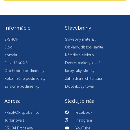
Informácie
Stavebniny
E-SHOP
Stavebný materiál
Blog
Obklady, dlažba, sanita
Kontakt
Náradie a elektro
Pravidlá súťaže
Dvere, parkety, okná
Obchodné podmienky
Farby, laky, stierky
Reklamačné podmienky
Záhradná architektúra
Záručné podmienky
Doplnkový tovar
Adresa
Sledujte nás
PRESPOR spol. s r.o.
Facebook
Turbínová 1
Instagram
831 04 Bratislava
YouTube