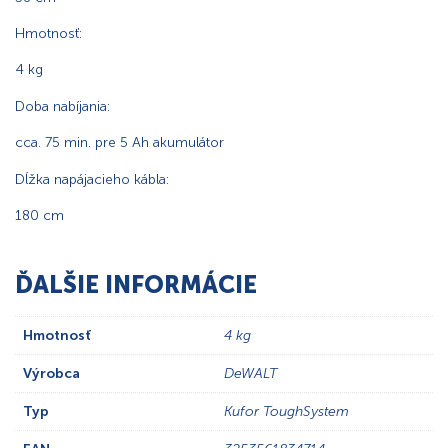
Hmotnosť:
4 kg
Doba nabíjania:
cca. 75 min. pre 5 Ah akumulátor
Dĺžka napájacieho kábla:
180 cm
ĎALŠIE INFORMÁCIE
Hmotnosť
4 kg
Výrobca
DeWALT
Typ
Kufor ToughSystem