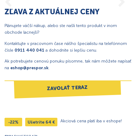
ZĽAVA Z AKTUÁLNEJ CENY
Plánujete väčší nákup, alebo ste našli tento produkt v inom
obchode lacnejší?
Kontaktujte v pracovnom čase nášho špecialistu na telefónnom
čísle
0911 440 041
a dohodnite si lepšiu cenu.
Ak potrebujete cenovú ponuku písomne, tak nám môžete napísať
na
eshop@prespor.sk
.
ZAVOLAŤ TERAZ
Akciová cena platí iba v eshope!
-22%
Ušetríte
64
€