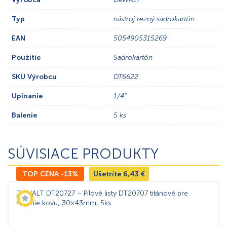
Typ
nástroj rezný sadrokartón
EAN
5054905315269
Použitie
Sadrokartón
SKU Výrobcu
DT6622
Upínanie
1/4"
Balenie
5 ks
SÚVISIACE PRODUKTY
TOP CENA -13%
Ušetríte
6,43
€
DeWALT DT20727 – Pílové listy DT20707 titánové pre
rezanie kovu, 30×43mm, 5ks