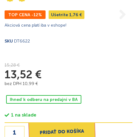
TOP CENA -12%
Ušetríte
1,76
€
Akciová cena platí iba v eshope!
SKU
DT6622
15,28
€
13,52
€
bez DPH
10,99
€
Ihneď k odberu na predajni v BA
1 na sklade
PRIDAŤ DO KOŠÍKA