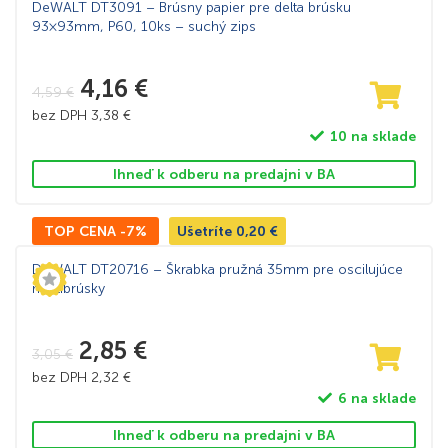
DeWALT DT3091 – Brúsny papier pre delta brúsku
93×93mm, P60, 10ks – suchý zips
4,16
€
4,59
€
bez DPH
3,38
€
10 na sklade
Ihneď k odberu na predajni v BA
TOP CENA -7%
Ušetríte
0,20
€
DeWALT DT20716 – Škrabka pružná 35mm pre oscilujúce
multibrúsky
2,85
€
3,05
€
bez DPH
2,32
€
6 na sklade
Ihneď k odberu na predajni v BA