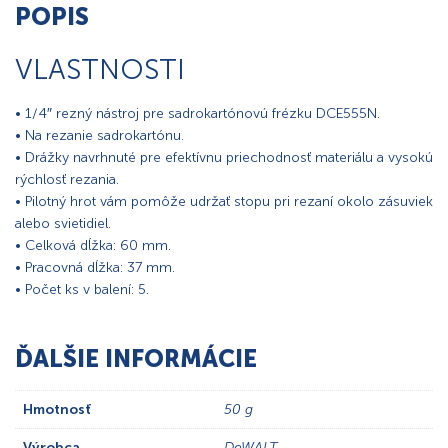
POPIS
VLASTNOSTI
• 1/4″ rezný nástroj pre sadrokartónovú frézku DCE555N.
• Na rezanie sadrokartónu.
• Drážky navrhnuté pre efektívnu priechodnosť materiálu a vysokú
rýchlosť rezania.
• Pilotný hrot vám pomôže udržať stopu pri rezaní okolo zásuviek
alebo svietidiel.
• Celková dĺžka: 60 mm.
• Pracovná dĺžka: 37 mm.
• Počet ks v balení: 5.
ĎALŠIE INFORMÁCIE
Hmotnosť
50 g
Výrobca
DeWALT