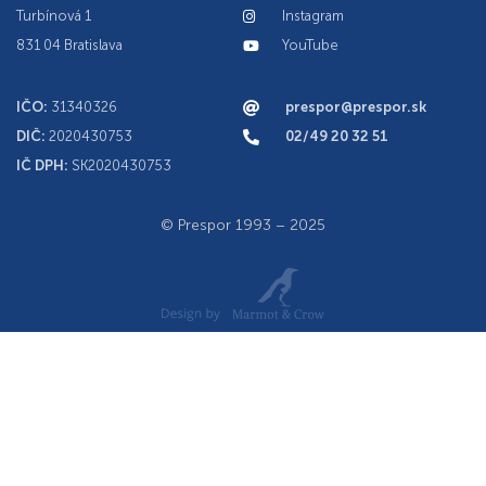
Turbínová 1
Instagram
831 04 Bratislava
YouTube
IČO:
31340326
prespor@prespor.sk
DIČ:
2020430753
02/49 20 32 51
IČ DPH:
SK2020430753
© Prespor 1993 – 2025