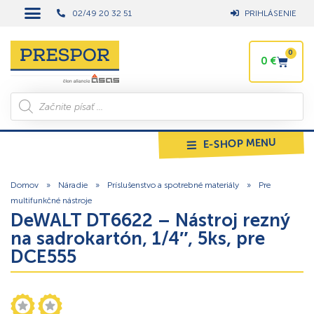
02/49 20 32 51
PRIHLÁSENIE
0
0
€
E-SHOP MENU
Domov
»
Náradie
»
Príslušenstvo a spotrebné materiály
»
Pre
multifunkčné nástroje
DeWALT DT6622 – Nástroj rezný
na sadrokartón, 1/4″, 5ks, pre
DCE555