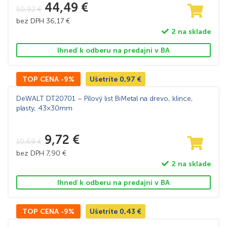
44,49
€
50,92
€
bez DPH
36,17
€
2 na sklade
Ihneď k odberu na predajni v BA
TOP CENA -9%
Ušetríte
0,97
€
DeWALT DT20701 – Pílový list BiMetal na drevo, klince,
plasty, 43×30mm
9,72
€
10,69
€
bez DPH
7,90
€
2 na sklade
Ihneď k odberu na predajni v BA
TOP CENA -9%
Ušetríte
0,43
€