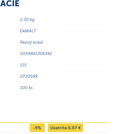
ÁCIE
2,30 kg
DeWALT
Rezný kotúč
5054905306342
115
DT20599
100 ks
-9%
Ušetríte
0,07
€