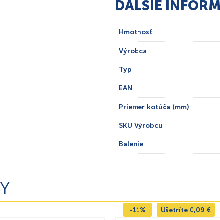
ĎALŠIE INFORM
Hmotnosť
Výrobca
Typ
EAN
Priemer kotúča (mm)
SKU Výrobcu
Balenie
Y
-11%
Ušetríte
0,09
€