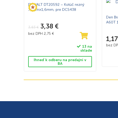
DeWALT DT20592 – Kotúč rezný
76mm×1,6mm, pre DCS438
Den Br
A60T 1
3,38
€
3,83
€
bez DPH
2,75
€
1,1
bez D
13 na
sklade
Ihneď k odberu na predajni v
BA