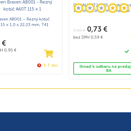
DeWALT DT20595 – Kotúč re
125mm×1,0mm, multimateriál
aven AB001 – Rezný kotúč
15 × 1,0 x 22,23 mm, T41
0,73
€
0,82
€
bez DPH
0,59
€
7
€
PH
0,95
€
3-7 dní
Ihneď k odberu na predaj
BA