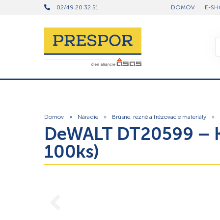
02/49 20 32 51
DOMOV
E-SH
Domov
»
Náradie
»
Brúsne, rezné a frézovacie materiály
»
DeWALT DT20599 – Ko
100ks)