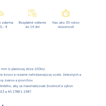
e zdarma
Bezplatné vrátenie
Viac ako 30 rokov
0,- €
do 14 dní
skúseností
 mm (v plastovej dóze 100ks).
ie kovov a rezanie nehrdzavejúcej ocele, železných a
vy zvarov a povrchov.
initého, aby sa maximalizovali životnosť a výkon.
13 a AS 1788.1-1987.