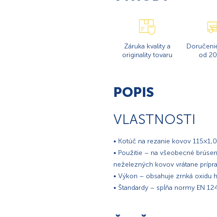
Záruka kvality a
Doručeni
originality tovaru
od 20
POPIS
VLASTNOSTI
• Kotúč na rezanie kovov 115×1,0
• Použitie – na všeobecné brúsen
neželezných kovov vrátane prípra
• Výkon – obsahuje zrnká oxidu hl
• Štandardy – spĺňa normy EN 124