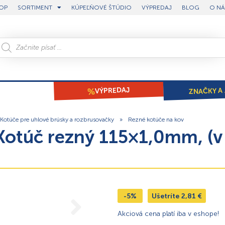
OP
SORTIMENT
KÚPEĽŇOVÉ ŠTÚDIO
VÝPREDAJ
BLOG
O NÁ
ZNAČKY A 
VÝPREDAJ
Kotúče pre uhlové brúsky a rozbrusovačky
»
Rezné kotúče na kov
túč rezný 115×1,0mm, (v p
-5%
Ušetríte
2,81
€
Akciová cena platí iba v eshope!