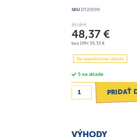
SKU
DT20599
51,18
€
48,37
€
bez DPH
39,33
€
Na expedičnom sklade
5 na sklade
PRIDAŤ 
VÝHODY