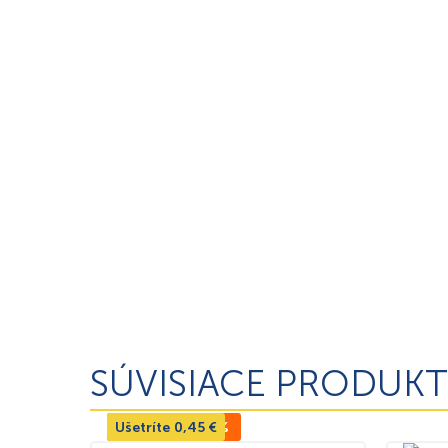
SÚVISIACE PRODUKT
Ušetríte
TOP CENA -12%
0,45
€