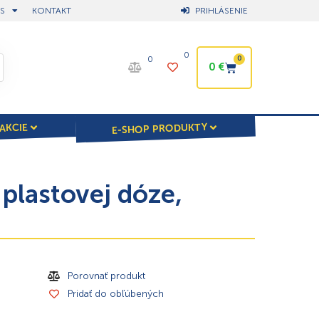
S
KONTAKT
PRIHLÁSENIE
0
0
0
0
€
E-SHOP PRODUKTY
AKCIE
lastovej dóze,
Porovnať produkt
Pridať do obľúbených