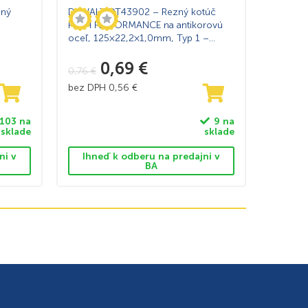
zný
DeWALT DT43902 – Rezný kotúč
HIGH PERFORMANCE na antikorovú
oceľ, 125×22,2×1,0mm, Typ 1 –
plochý
0,69
€
0,76
€
bez DPH
0,56
€
103 na
9 na
sklade
sklade
ni v
Ihneď k odberu na predajni v
BA