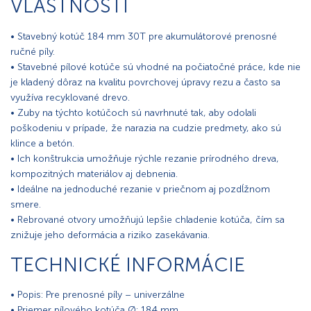
VLASTNOSTI
• Stavebný kotúč 184 mm 30T pre akumulátorové prenosné
ručné píly.
• Stavebné pílové kotúče sú vhodné na počiatočné práce, kde nie
je kladený dôraz na kvalitu povrchovej úpravy rezu a často sa
využíva recyklované drevo.
• Zuby na týchto kotúčoch sú navrhnuté tak, aby odolali
poškodeniu v prípade, že narazia na cudzie predmety, ako sú
klince a betón.
• Ich konštrukcia umožňuje rýchle rezanie prírodného dreva,
kompozitných materiálov aj debnenia.
• Ideálne na jednoduché rezanie v priečnom aj pozdĺžnom
smere.
• Rebrované otvory umožňujú lepšie chladenie kotúča, čím sa
znižuje jeho deformácia a riziko zasekávania.
TECHNICKÉ INFORMÁCIE
• Popis: Pre prenosné píly – univerzálne
• Priemer pílového kotúča Ø: 184 mm