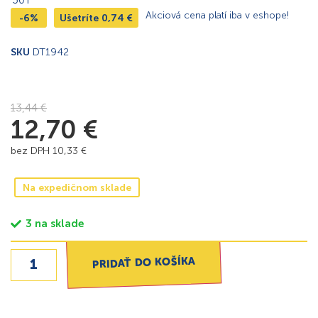
Akciová cena platí iba v eshope!
-6%
Ušetríte
0,74
€
SKU
DT1942
13,44
€
12,70
€
bez DPH
10,33
€
Na expedičnom sklade
3 na sklade
PRIDAŤ DO KOŠÍKA