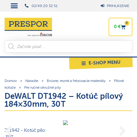
02/49 20 32 51
PRIHLÁSENIE
0
0
€
E-SHOP MENU
Domov
»
Náradie
»
Brúsne, rezné a frézovacie materiály
»
Pílové
kotúče
»
Pre ručné okružné píly
DeWALT DT1942 – Kotúč pílový
184×30mm, 30T