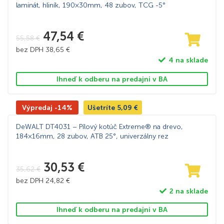
laminát, hliník, 190×30mm, 48 zubov, TCG -5°
47,54
€
55,58
€
bez DPH
38,65
€
4 na sklade
Ihneď k odberu na predajni v BA
Výpredaj -14%
Ušetríte
5,09
€
DeWALT DT4031 – Pílový kotúč Extreme® na drevo,
184×16mm, 28 zubov, ATB 25°, univerzálny rez
30,53
€
35,62
€
bez DPH
24,82
€
2 na sklade
Ihneď k odberu na predajni v BA