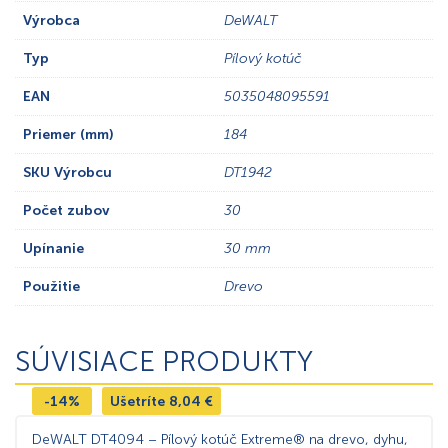
Výrobca
DeWALT
Typ
Pílový kotúč
EAN
5035048095591
Priemer (mm)
184
SKU Výrobcu
DT1942
Počet zubov
30
Upínanie
30 mm
Použitie
Drevo
SÚVISIACE PRODUKTY
-14%
Ušetríte
8,04
€
DeWALT DT4094 – Pílový kotúč Extreme® na drevo, dyhu,