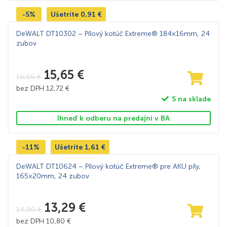
-5%
Ušetríte
0,91
€
DeWALT DT10302 – Pílový kotúč Extreme® 184×16mm, 24
zubov
15,65
€
16,56
€
bez DPH
12,72
€
5 na sklade
Ihneď k odberu na predajni v BA
-11%
Ušetríte
1,61
€
DeWALT DT10624 – Pílový kotúč Extreme® pre AKU píly,
165×20mm, 24 zubov
13,29
€
14,90
€
bez DPH
10,80
€