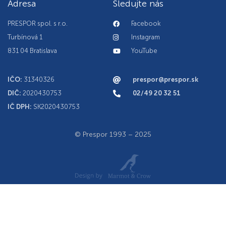
Adresa
Sledujte nás
PRESPOR spol. s r.o.
Facebook
Turbínová 1
Instagram
831 04 Bratislava
YouTube
IČO:
31340326
prespor@prespor.sk
DIČ:
2020430753
02/49 20 32 51
IČ DPH:
SK2020430753
© Prespor 1993 – 2025