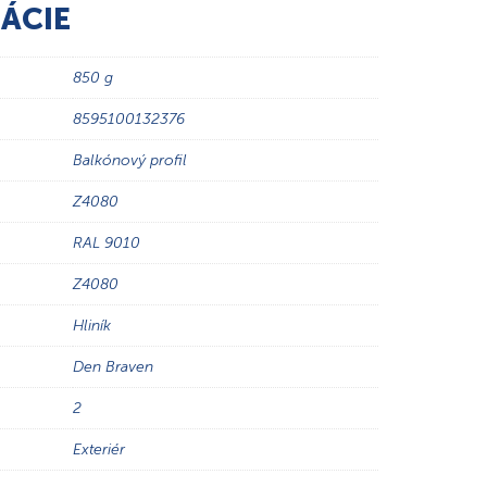
ÁCIE
850 g
8595100132376
Balkónový profil
Z4080
RAL 9010
Z4080
Hliník
Den Braven
2
Exteriér