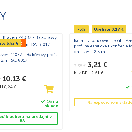
Y
-5%
Ušetríte
0,17
€
Baumit Ukončovací profil – Pla
íte
 CENA -35%
5,52
€
profil na estetické ukončenie f
omietky – 2,5 m
aven Z4087 – Balkónový profil
 2 m RAL 8017
3,21
€
3,38
€
bez DPH
2,61
€
10,13
€
€
PH
8,24
€
16 na
Na expedičnom sklad
sklade
eď k odberu na predajni v
BA