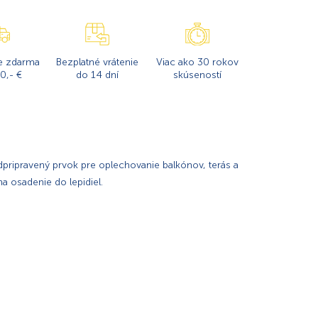
e zdarma
Bezplatné vrátenie
Viac ako 30 rokov
0,- €
do 14 dní
skúseností
dpripravený prvok pre oplechovanie balkónov, terás a
na osadenie do lepidiel.