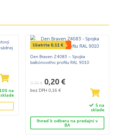
stový
Ušetríte
TOP CENA -35%
0,11
€
asádnej
Den Braven Z4083 – Spojka
balkónového profilu RAL 9010
0,20
€
0,31
€
bez DPH
0,16
€
100 na
sklade
5 na
e
sklade
Ihneď k odberu na predajni v
BA