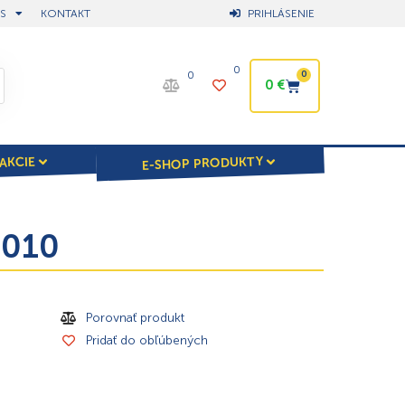
S
KONTAKT
PRIHLÁSENIE
0
0
0
0
€
E-SHOP PRODUKTY
AKCIE
9010
Porovnať produkt
Pridať do obľúbených