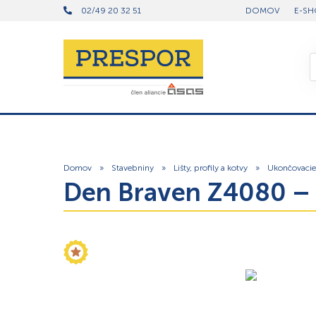
02/49 20 32 51
DOMOV
E-SH
Domov
»
Stavebniny
»
Lišty, profily a kotvy
»
Ukončovacie 
Den Braven Z4080 – 