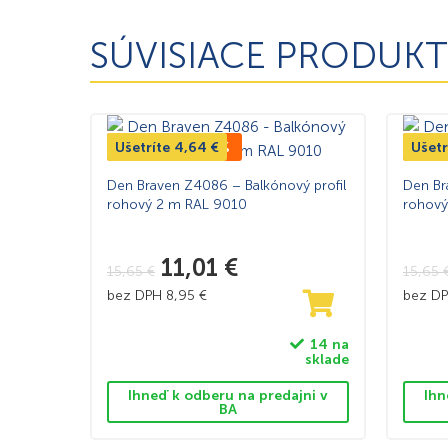
SÚVISIACE PRODUKT
Ušetríte
TOP CENA -30%
4,64
€
Ušetr
TOP
Den Braven Z4086 – Balkónový profil
Den Br
rohový 2 m RAL 9010
rohový
11,01
€
15,65
€
15,65
bez DPH
8,95
€
bez D
14 na
sklade
Ihneď k odberu na predajni v
Ihn
BA