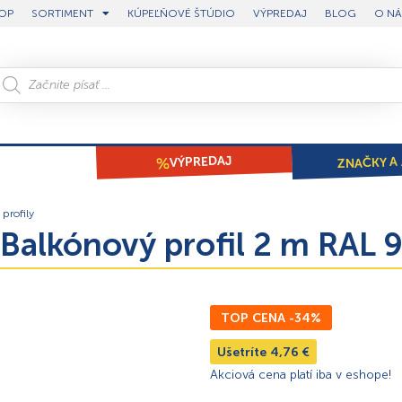
OP
SORTIMENT
KÚPEĽŇOVÉ ŠTÚDIO
VÝPREDAJ
BLOG
O NÁ
ZNAČKY A 
VÝPREDAJ
profily
Balkónový profil 2 m RAL 
TOP CENA -34%
Ušetríte
4,76
€
Akciová cena platí iba v eshope!