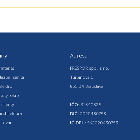
iny
Adresa
ateriál
PRESPOR spol. s r.o.
lažba, sanita
Turbínová 1
elektro
831 04 Bratislava
kety, okná
, stierky
IČO:
31340326
rchitektúra
DIČ:
2020430753
 tovar
IČ DPH:
SK2020430753