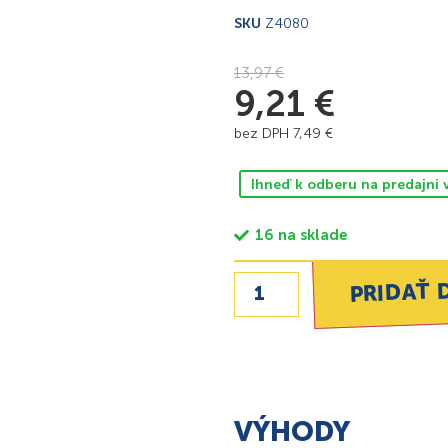
SKU
Z4080
13,97
€
9,21
€
bez DPH
7,49
€
Ihneď k odberu na predajni 
16 na sklade
PRIDAŤ 
VÝHODY