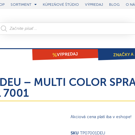
OP
SORTIMENT
KÚPEĽŇOVÉ ŠTÚDIO
VÝPREDAJ
BLOG
O NÁ
ZNAČKY A 
VÝPREDAJ
DEU – MULTI COLOR SPRAY
L 7001
Akciová cena platí iba v eshope!
SKU
TP07001DEU