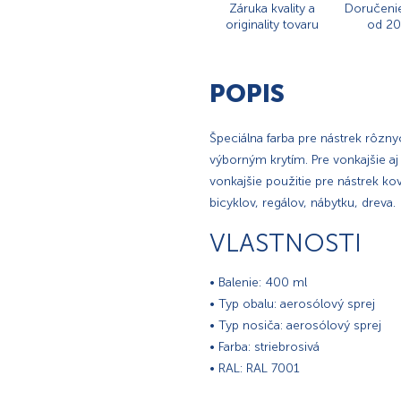
Záruka kvality a
Doručeni
originality tovaru
od 20
POPIS
Špeciálna farba pre nástrek rôzny
výborným krytím. Pre vonkajšie aj
vonkajšie použitie pre nástrek ko
bicyklov, regálov, nábytku, dreva.
VLASTNOSTI
• Balenie: 400 ml
• Typ obalu: aerosólový sprej
• Typ nosiča: aerosólový sprej
• Farba: striebrosivá
• RAL: RAL 7001