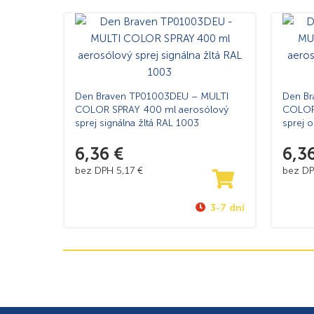
Den Braven TP01003DEU – MULTI
Den B
COLOR SPRAY 400 ml aerosólový
COLOR
sprej signálna žltá RAL 1003
sprej 
6,36
€
6,3
bez DPH
5,17
€
bez D
3-7 dní