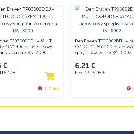
raven TP03000DEU – MULTI
Den Braven TP06002DEU – M
 SPRAY 400 ml aerosólový
COLOR SPRAY 400 ml aerosól
ohnivo červená RAL 3000
sprej listová zelená RAL 6002
6
€
6,21
€
PH
5,17
€
bez DPH
5,05
€
3-7 dní