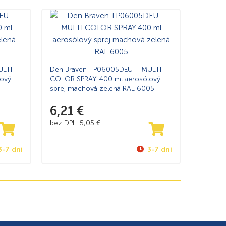
ULTI
Den Braven TP06005DEU – MULTI
ový
COLOR SPRAY 400 ml aerosólový
sprej machová zelená RAL 6005
6,21
€
bez DPH
5,05
€
3-7 dní
3-7 dní