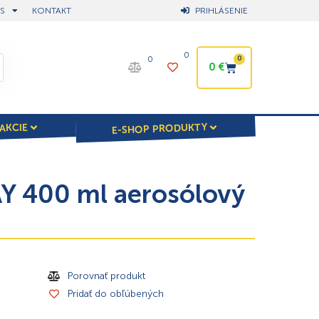
S
KONTAKT
PRIHLÁSENIE
0
0
0
0
€
E-SHOP PRODUKTY
AKCIE
 400 ml aerosólový
Porovnať produkt
Pridať do obľúbených