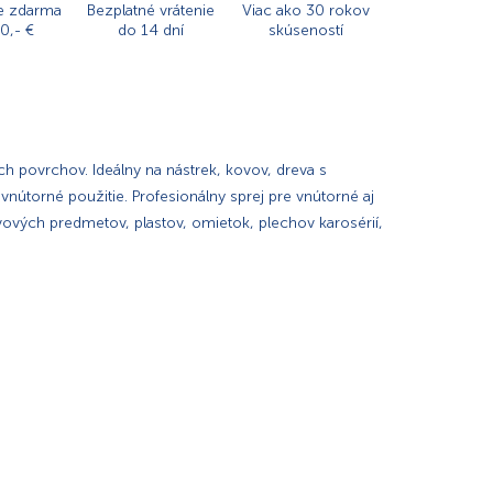
e zdarma
Bezplatné vrátenie
Viac ako 30 rokov
0,- €
do 14 dní
skúseností
ch povrchov. Ideálny na nástrek, kovov, dreva s
 vnútorné použitie. Profesionálny sprej pre vnútorné aj
vových predmetov, plastov, omietok, plechov karosérií,