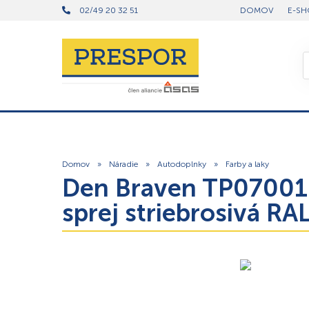
02/49 20 32 51
DOMOV
E-SH
Domov
»
Náradie
»
Autodoplnky
»
Farby a laky
Den Braven TP07001
sprej striebrosivá RA