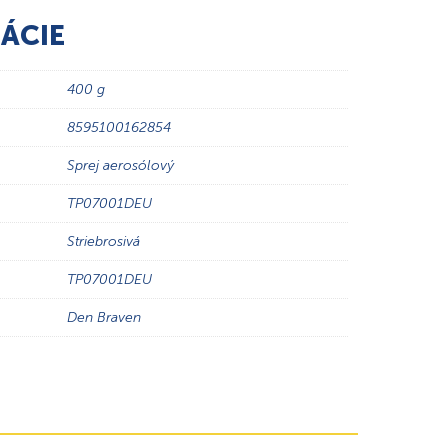
ÁCIE
400 g
8595100162854
Sprej aerosólový
TP07001DEU
Striebrosivá
TP07001DEU
Den Braven