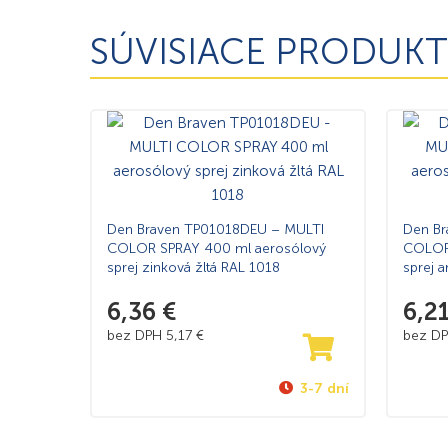
SÚVISIACE PRODUKT
Den Braven TP01018DEU – MULTI
Den B
COLOR SPRAY 400 ml aerosólový
COLOR
sprej zinková žltá RAL 1018
sprej a
6,36
€
6,2
bez DPH
5,17
€
bez D
3-7 dní