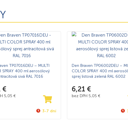
Y
raven TP07016DEU – MULTI
Den Braven TP06002DEU – M
 SPRAY 400 ml aerosólový
COLOR SPRAY 400 ml aerosól
ntracitová sivá RAL 7016
sprej listová zelená RAL 6002
1
€
6,21
€
PH
5,05
€
bez DPH
5,05
€
3-7 dní