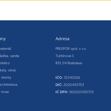
iny
Adresa
ateriál
PRESPOR spol. s r.o.
lažba, sanita
Turbínová 1
elektro
831 04 Bratislava
kety, okná
, stierky
IČO:
31340326
rchitektúra
DIČ:
2020430753
 tovar
IČ DPH:
SK2020430753