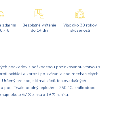
e zdarma
Bezplatné vrátenie
Viac ako 30 rokov
0,- €
do 14 dní
skúseností
vých podkladov s poškodenou pozinkovanou vrstvou s
oti oxidácií a korózií po zváraní alebo mechanických
). Určený pre spoje klimatizácií, teplovzdušných
 a pod. Trvale odolný teplotám +250 °C, krátkodobo
uje okolo 67 % zinku a 19 % hliníku.