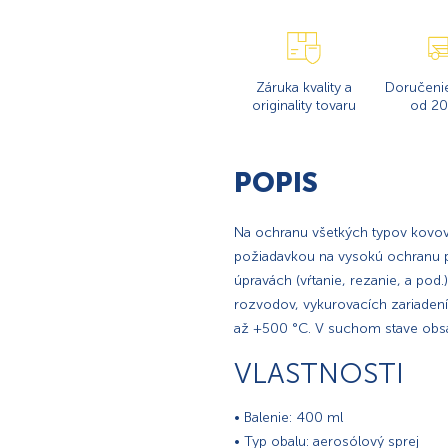
Záruka kvality a
Doručeni
originality tovaru
od 20
POPIS
Na ochranu všetkých typov kovo
požiadavkou na vysokú ochranu pr
úpravách (vŕtanie, rezanie, a pod.
rozvodov, vykurovacích zariadení
až +500 °C. V suchom stave obsah
VLASTNOSTI
• Balenie: 400 ml
• Typ obalu: aerosólový sprej