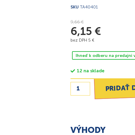
SKU
TA40401
9,66
€
6,15
€
bez DPH
5
€
Ihneď k odberu na predajni 
12 na sklade
PRIDAŤ 
VÝHODY