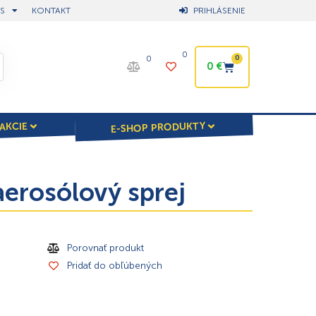
S
KONTAKT
PRIHLÁSENIE
0
0
0
0
€
E-SHOP PRODUKTY
AKCIE
aerosólový sprej
Porovnať produkt
Pridať do obľúbených