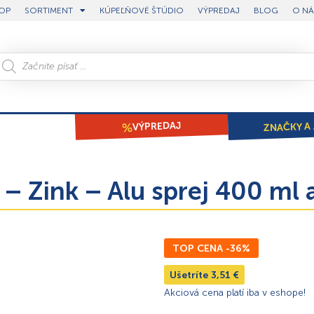
OP
SORTIMENT
KÚPEĽŇOVÉ ŠTÚDIO
VÝPREDAJ
BLOG
O NÁ
ZNAČKY A 
VÝPREDAJ
 Zink – Alu sprej 400 ml 
TOP CENA -36%
Ušetríte
3,51
€
Akciová cena platí iba v eshope!