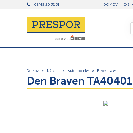
02/49 20 32 51
DOMOV
E-SH
Domov
»
Náradie
»
Autodoplnky
»
Farby a laky
Den Braven TA40401 –