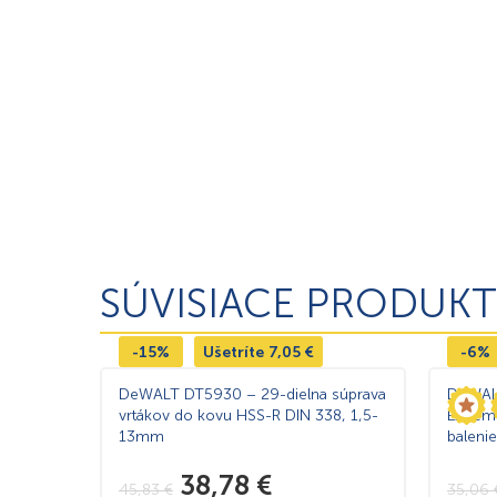
SÚVISIACE PRODUKT
-15%
Ušetríte
7,05
€
-6%
DeWALT DT5930 – 29-dielna súprava
DeWALT
vrtákov do kovu HSS-R DIN 338, 1,5-
Extre
13mm
baleni
38,78
€
45,83
€
35,06