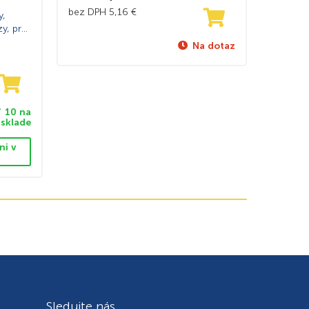
bez DPH
5,16
€
y,
y, pre
Na dotaz
10 na
sklade
ni v
Sledujte nás