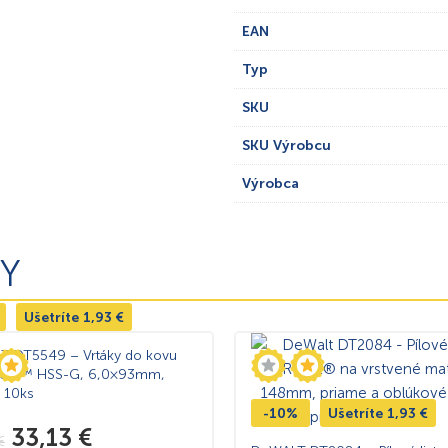
EAN
Typ
SKU
SKU Výrobcu
Výrobca
Y
Ušetríte
1,93
€
 DT5549 – Vrtáky do kovu
me 2™ HSS-G, 6,0×93mm,
e 10ks
-10%
Ušetríte
1,93
€
33,13
€
€