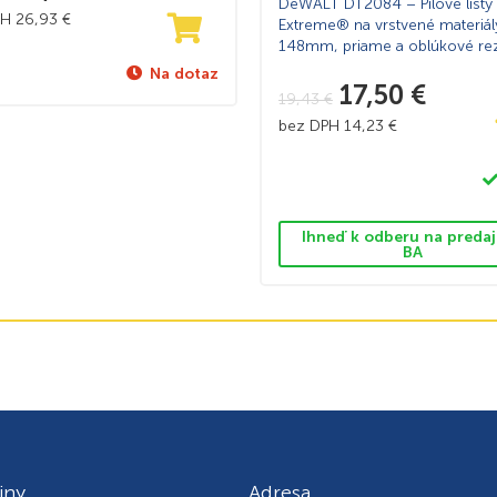
DeWALT DT2084 – Pílové listy
PH
26,93
€
Extreme® na vrstvené materiál
148mm, priame a oblúkové rez
priam. píly, 5ks
Na dotaz
17,50
€
19,43
€
bez DPH
14,23
€
Ihneď k odberu na predaj
BA
iny
Adresa