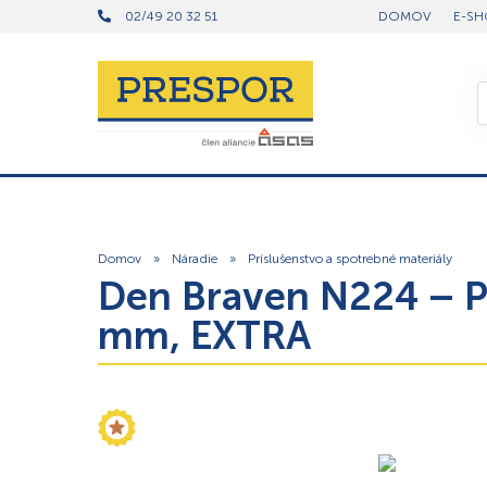
02/49 20 32 51
DOMOV
E-SH
Domov
»
Náradie
»
Príslušenstvo a spotrebné materiály
Den Braven N224 – P
mm, EXTRA