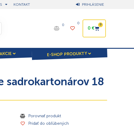
S
KONTAKT
PRIHLÁSENIE
0
0
0
0
€
E-SHOP PRODUKTY
AKCIE
 sadrokartonárov 18
Porovnať produkt
Pridať do obľúbených