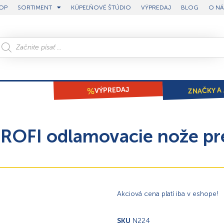
OP
SORTIMENT
KÚPEĽŇOVÉ ŠTÚDIO
VÝPREDAJ
BLOG
O NÁ
ZNAČKY A 
VÝPREDAJ
ROFI odlamovacie nože pre
Akciová cena platí iba v eshope!
SKU
N224