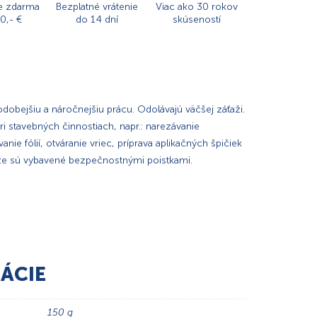
e zdarma
Bezplatné vrátenie
Viac ako 30 rokov
0,- €
do 14 dní
skúseností
dobejšiu a náročnejšiu prácu. Odolávajú väčšej záťaži.
ri stavebných činnostiach, napr.: narezávanie
ie fólií, otváranie vriec, príprava aplikačných špičiek
Nože sú vybavené bezpečnostnými poistkami.
ÁCIE
150 g