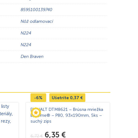
8595100139740
Nôž odlamovací
N224
N224
Den Braven
-6%
Ušetríte
0,37
€
DeWALT DTM8621 – Brúsna mriežka
Extreme® – P80, 93×190mm, 5ks –
suchý zips
6,35
€
6,72
€