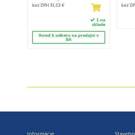
bez DPH
31,53
€
bez D
1 na
sklade
Ihneď k odberu na predajni v
BA
Informácie
Stavebn