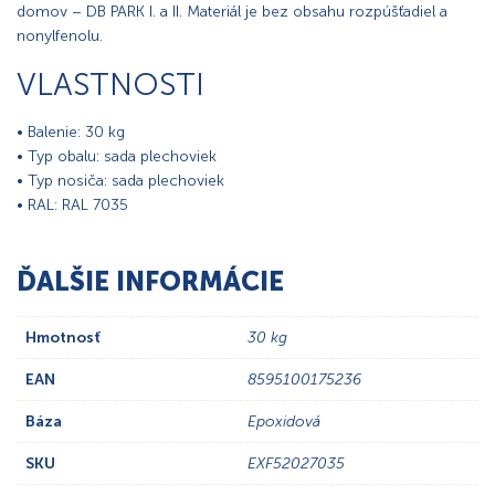
domov – DB PARK I. a II. Materiál je bez obsahu rozpúšťadiel a
nonylfenolu.
VLASTNOSTI
• Balenie: 30 kg
• Typ obalu: sada plechoviek
• Typ nosiča: sada plechoviek
• RAL: RAL 7035
ĎALŠIE INFORMÁCIE
Hmotnosť
30 kg
EAN
8595100175236
Báza
Epoxidová
SKU
EXF52027035