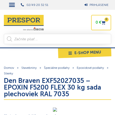
02/49 20 32 51
PRIHLÁSENIE
0
0
€
E-SHOP MENU
Domov
»
Stavebniny
»
Špeciálne podlahy
»
Epoxidové podlahy
»
Stierky
Den Braven EXF52027035 –
EPOXIN F5200 FLEX 30 kg sada
plechoviek RAL 7035