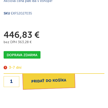
Akciová cena platí iba v eshope!
SKU
EXF52027035
446,83
€
bez DPH
363,28
€
DOPRAVA ZDARMA
3-7 dní
PRIDAŤ DO KOŠÍKA