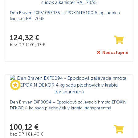
Den Braven EXF51057035 – EPOXIN F5100 6 kg súdok a
kanister RAL 7035
124,32
€
bez DPH
101,07
€
Nedostupné
Den Braven EXF0094 – Epoxidová zalievacia hmota EPOXIN
DEKOR 4 kg sada plechoviek v krabici transparentná
100,12
€
bez DPH
81,40
€