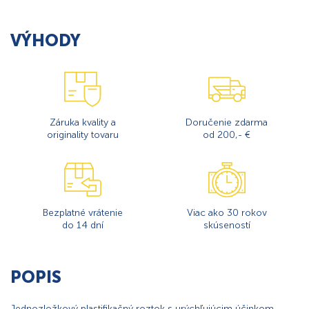
VÝHODY
Záruka kvality a
Doručenie zdarma
originality tovaru
od 200,- €
Bezplatné vrátenie
Viac ako 30 rokov
do 14 dní
skúseností
POPIS
Jednozložkový plastifikačný roztok s urýchľujúcim účinkom