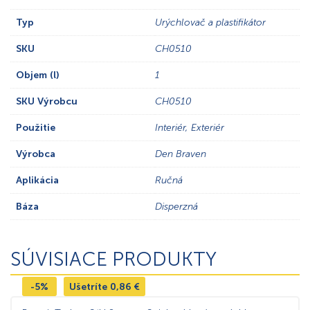
Typ
Urýchlovač a plastifikátor
SKU
CH0510
Objem (l)
1
SKU Výrobcu
CH0510
Použitie
Interiér, Exteriér
Výrobca
Den Braven
Aplikácia
Ručná
Báza
Disperzná
SÚVISIACE PRODUKTY
-5%
Ušetríte
0,86
€