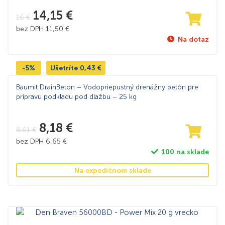
14,15
€
16
€
bez DPH
11,50
€
Na dotaz
-5%
Ušetríte
0,43
€
Baumit DrainBeton – Vodopriepustný drenážny betón pre
prípravu podkladu pod dlažbu – 25 kg
8,18
€
8,61
€
bez DPH
6,65
€
100 na sklade
Na expedičnom sklade