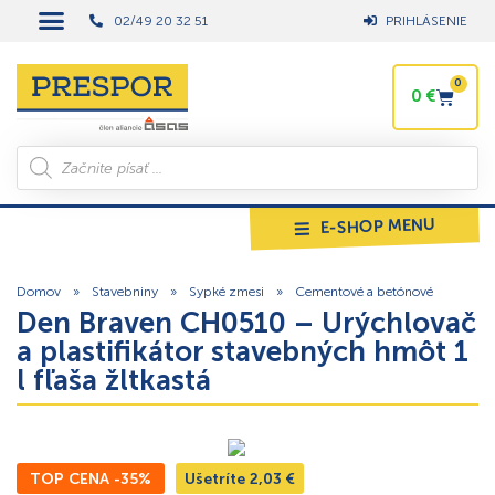
02/49 20 32 51
PRIHLÁSENIE
0
0
€
E-SHOP MENU
Domov
»
Stavebniny
»
Sypké zmesi
»
Cementové a betónové
Den Braven CH0510 – Urýchlovač
a plastifikátor stavebných hmôt 1
l fľaša žltkastá
TOP CENA -35%
Ušetríte
2,03
€