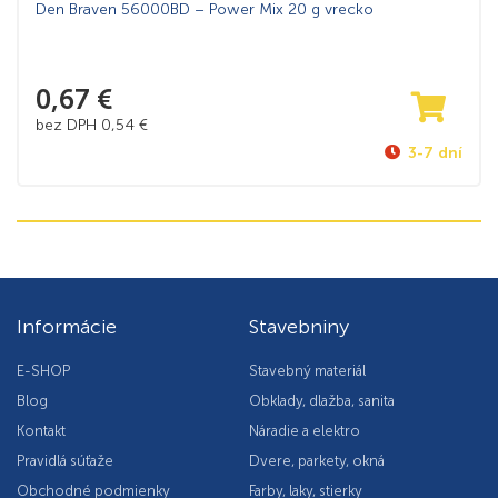
Den Braven 56000BD – Power Mix 20 g vrecko
0,67
€
bez DPH
0,54
€
3-7 dní
Informácie
Stavebniny
E-SHOP
Stavebný materiál
Blog
Obklady, dlažba, sanita
Kontakt
Náradie a elektro
Pravidlá súťaže
Dvere, parkety, okná
Obchodné podmienky
Farby, laky, stierky