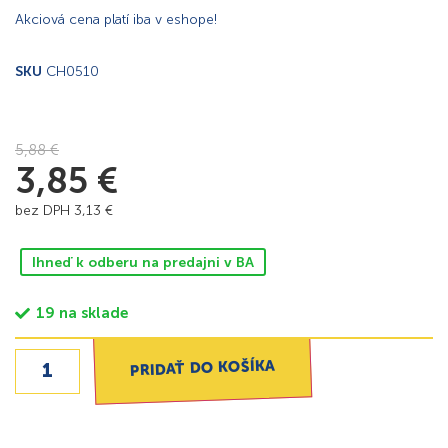
Akciová cena platí iba v eshope!
SKU
CH0510
5,88
€
3,85
€
bez DPH
3,13
€
Ihneď k odberu na predajni v BA
19 na sklade
PRIDAŤ DO KOŠÍKA