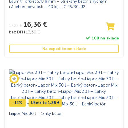
Baumit Torkret S/U 8 mm – Striekaný betón s rýchlym
nábehom pevnosti – 40 kg – C 25/30, J2
16,36
€
17,22
€
bez DPH
13,30
€
100 na sklade
Na expedičnom sklade
-12%
Ušetríte
1,85
€
Liapor Mix 30 l – Ľahký betón