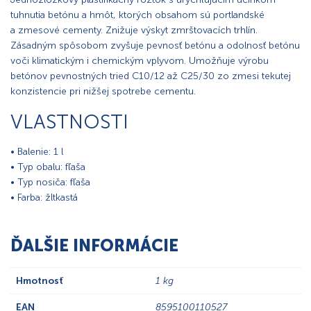
tuhnutia betónu a hmôt, ktorých obsahom sú portlandské
a zmesové cementy. Znižuje výskyt zmrštovacích trhlín.
Zásadným spôsobom zvyšuje pevnosť betónu a odolnosť betónu
voči klimatickým i chemickým vplyvom. Umožňuje výrobu
betónov pevnostných tried C10/12 až C25/30 zo zmesi tekutej
konzistencie pri nižšej spotrebe cementu.
VLASTNOSTI
• Balenie: 1 l
• Typ obalu: fľaša
• Typ nosiča: fľaša
• Farba: žltkastá
ĎALŠIE INFORMÁCIE
Hmotnosť
1 kg
EAN
8595100110527