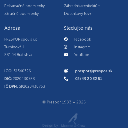
Reklamačné podmienky
Záhradná architektúra
Záručné podmienky
Doplnkový tovar
Adresa
Sledujte nás
PRESPOR spol. s r.o.
Facebook
Turbínová 1
Instagram
831 04 Bratislava
YouTube
IČO:
31340326
prespor@prespor.sk
DIČ:
2020430753
02/49 20 32 51
IČ DPH:
SK2020430753
© Prespor 1993 – 2025