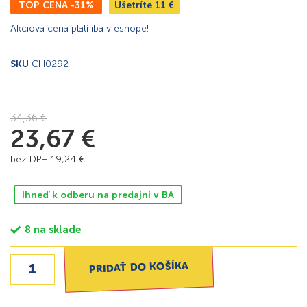
TOP CENA -31%
Ušetríte
11
€
Akciová cena platí iba v eshope!
SKU
CH0292
34,36
€
23,67
€
bez DPH
19,24
€
Ihneď k odberu na predajni v BA
8 na sklade
PRIDAŤ DO KOŠÍKA