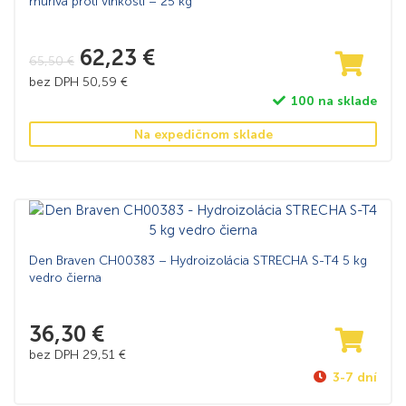
muriva proti vlhkosti – 25 kg
62,23
€
65,50
€
bez DPH
50,59
€
100 na sklade
Na expedičnom sklade
Den Braven CH00383 – Hydroizolácia STRECHA S-T4 5 kg
vedro čierna
36,30
€
bez DPH
29,51
€
3-7 dní