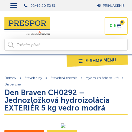
02/49 20 32 51
PRIHLÁSENIE
0
0
€
E-SHOP MENU
Domov
»
Stavebniny
»
Stavebná chémia
»
Hydroizolácie tekuté
»
Disperzné
Den Braven CH0292 –
Jednozložková hydroizolácia
EXTERIÉR 5 kg vedro modrá