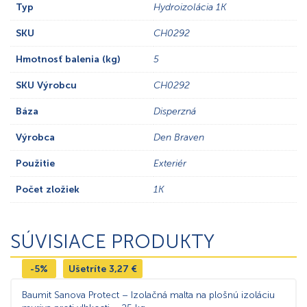
Typ
Hydroizolácia 1K
SKU
CH0292
Hmotnosť balenia (kg)
5
SKU Výrobcu
CH0292
Báza
Disperzná
Výrobca
Den Braven
Použitie
Exteriér
Počet zložiek
1K
SÚVISIACE PRODUKTY
-5%
Ušetríte
3,27
€
Baumit Sanova Protect – Izolačná malta na plošnú izoláciu