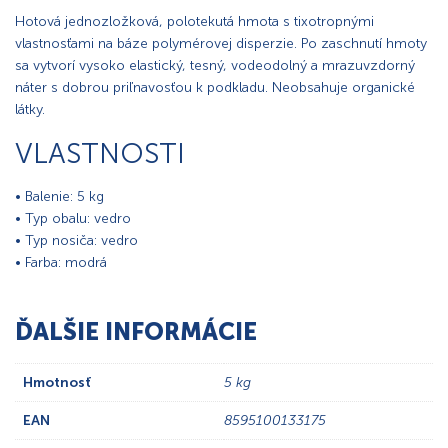
Hotová jednozložková, polotekutá hmota s tixotropnými
vlastnosťami na báze polymérovej disperzie. Po zaschnutí hmoty
sa vytvorí vysoko elastický, tesný, vodeodolný a mrazuvzdorný
náter s dobrou priľnavosťou k podkladu. Neobsahuje organické
látky.
VLASTNOSTI
• Balenie: 5 kg
• Typ obalu: vedro
• Typ nosiča: vedro
• Farba: modrá
ĎALŠIE INFORMÁCIE
Hmotnosť
5 kg
EAN
8595100133175