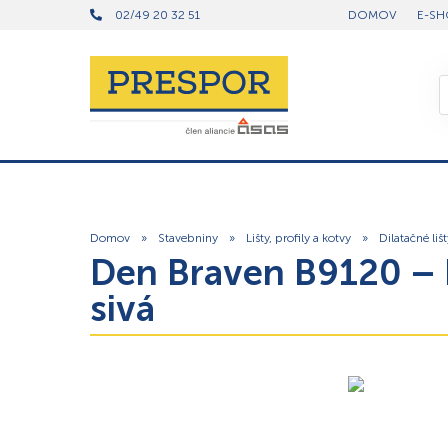
02/49 20 32 51
DOMOV
E-SH
Domov
»
Stavebniny
»
Lišty, profily a kotvy
»
Dilatačné liš
Den Braven B9120 – D
sivá