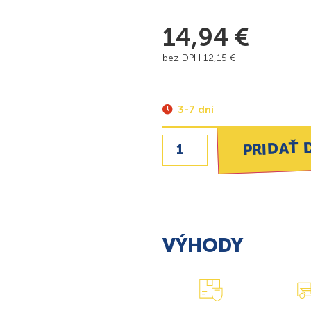
14,94
€
bez DPH
12,15
€
3-7 dní
PRIDAŤ 
VÝHODY