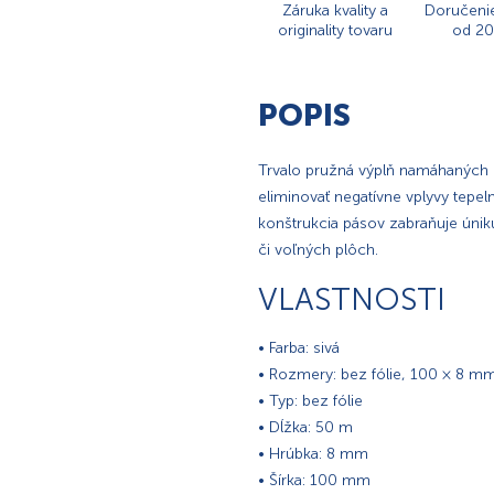
Záruka kvality a
Doručeni
originality tovaru
od 20
POPIS
Trvalo pružná výplň namáhaných 
eliminovať negatívne vplyvy tepel
konštrukcia pásov zabraňuje ún
či voľných plôch.
VLASTNOSTI
• Farba: sivá
• Rozmery: bez fólie, 100 × 8 m
• Typ: bez fólie
• Dĺžka: 50 m
• Hrúbka: 8 mm
• Šírka: 100 mm