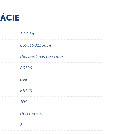
ÁCIE
1,20 kg
8595100135834
Dilatačný pás bez fólie
B9120
sivá
B9120
100
Den Braven
8