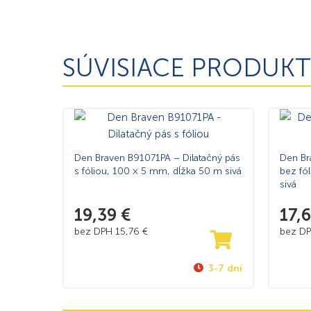
SÚVISIACE PRODUKT
Den Braven B91071PA – Dilatačný pás
Den Br
s fóliou, 100 × 5 mm, dĺžka 50 m sivá
bez fó
sivá
19,39
€
17,
bez DPH
15,76
€
bez D
3-7 dní