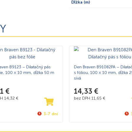
Dĺžka (m)
Y
aven B9123 – Dilatačný pás
Den Braven B91082PA – Dilata
lie, 100 × 10 mm, dĺžka 50 m
s fóliou, 100 × 10 mm, dĺžka 
sivá
61
€
14,33
€
PH
14,32
€
bez DPH
11,65
€
3-7 dní