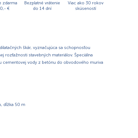
e zdarma
Bezplatné vrátenie
Viac ako 30 rokov
0,- €
do 14 dní
skúseností
dilatačných škár, vyznačujúca sa schopnosťou
nej rozťažnosti stavebných materiálov. Špeciálna
iku cementovej vody z betónu do obvodového muriva
m, dĺžka 50 m