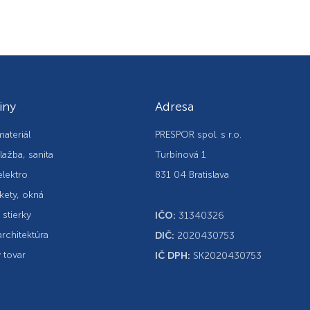
iny
Adresa
ateriál
PRESPOR spol. s r.o.
lažba, sanita
Turbínová 1
elektro
831 04 Bratislava
kety, okná
, stierky
IČO:
31340326
rchitektúra
DIČ:
2020430753
 tovar
IČ DPH:
SK2020430753