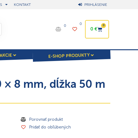
S
KONTAKT
PRIHLÁSENIE
0
0
0
0
€
E-SHOP PRODUKTY
AKCIE
0 × 8 mm, dĺžka 50 m
Porovnať produkt
Pridať do obľúbených