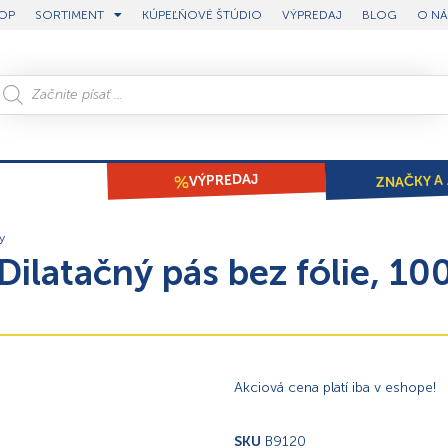
OP
SORTIMENT
KÚPEĽŇOVÉ ŠTÚDIO
VÝPREDAJ
BLOG
O NÁ
ZNAČKY A 
VÝPREDAJ
ty
ilatačný pás bez fólie, 10
Akciová cena platí iba v eshope!
SKU
B9120