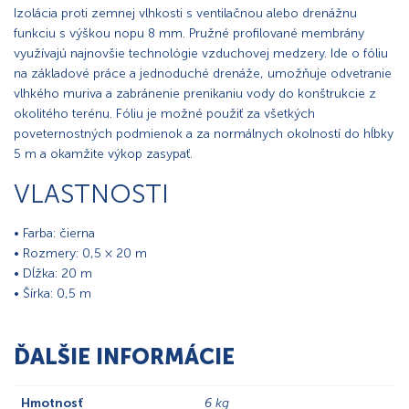
Izolácia proti zemnej vlhkosti s ventilačnou alebo drenážnu
funkciu s výškou nopu 8 mm. Pružné profilované membrány
využívajú najnovšie technológie vzduchovej medzery. Ide o fóliu
na základové práce a jednoduché drenáže, umožňuje odvetranie
vlhkého muriva a zabránenie prenikaniu vody do konštrukcie z
okolitého terénu. Fóliu je možné použiť za všetkých
poveternostných podmienok a za normálnych okolností do hĺbky
5 m a okamžite výkop zasypať.
VLASTNOSTI
• Farba: čierna
• Rozmery: 0,5 × 20 m
• Dĺžka: 20 m
• Šírka: 0,5 m
ĎALŠIE INFORMÁCIE
Hmotnosť
6 kg