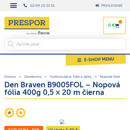
02/49 20 32 51
PRIHLÁSENIE
0
0
€
E-SHOP MENU
Domov
»
Stavebniny
»
Hydroizolácie, fólie a sáčky
»
Nopové fólie
Den Braven B9005FOL – Nopová
fólia 400g 0,5 × 20 m čierna