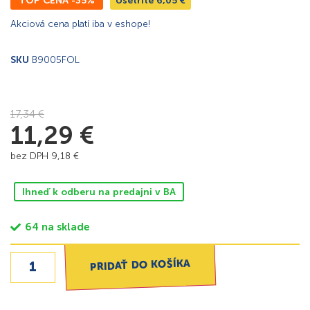
TOP CENA -35%
Ušetríte
6,05
€
Akciová cena platí iba v eshope!
SKU
B9005FOL
17,34
€
11,29
€
bez DPH
9,18
€
Ihneď k odberu na predajni v BA
64 na sklade
PRIDAŤ DO KOŠÍKA