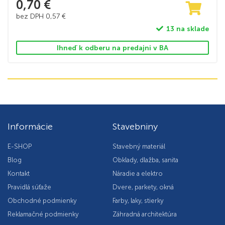
0,70
€
bez DPH
0,57
€
13 na sklade
Ihneď k odberu na predajni v BA
Informácie
Stavebniny
E-SHOP
Stavebný materiál
Blog
Obklady, dlažba, sanita
Kontakt
Náradie a elektro
Pravidlá súťaže
Dvere, parkety, okná
Obchodné podmienky
Farby, laky, stierky
Reklamačné podmienky
Záhradná architektúra