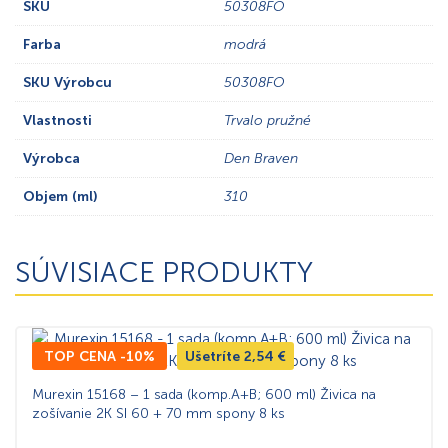
SKU
50308FO
Farba
modrá
SKU Výrobcu
50308FO
Vlastnosti
Trvalo pružné
Výrobca
Den Braven
Objem (ml)
310
SÚVISIACE PRODUKTY
TOP CENA -10%
Ušetríte
2,54
€
Murexin 15168 – 1 sada (komp.A+B; 600 ml) Živica na
zošívanie 2K SI 60 + 70 mm spony 8 ks