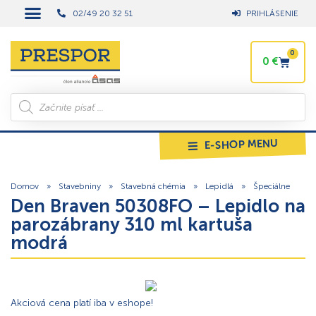
02/49 20 32 51
PRIHLÁSENIE
0
0
€
E-SHOP MENU
Domov
»
Stavebniny
»
Stavebná chémia
»
Lepidlá
»
Špeciálne
Den Braven 50308FO – Lepidlo na
parozábrany 310 ml kartuša
modrá
Akciová cena platí iba v eshope!