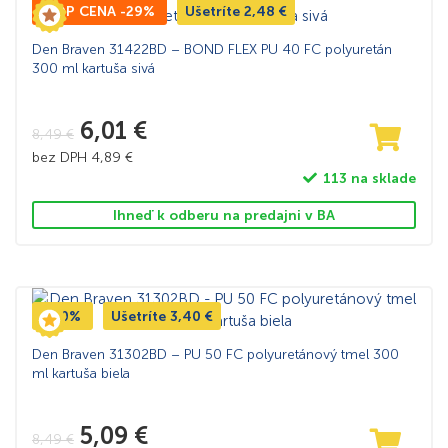
TOP CENA -29%
Ušetríte
2,48
€
Den Braven 31422BD – BOND FLEX PU 40 FC polyuretán
300 ml kartuša sivá
6,01
€
8,49
€
bez DPH
4,89
€
113 na sklade
Ihneď k odberu na predajni v BA
-40%
Ušetríte
3,40
€
Den Braven 31302BD – PU 50 FC polyuretánový tmel 300
ml kartuša biela
5,09
€
8,49
€