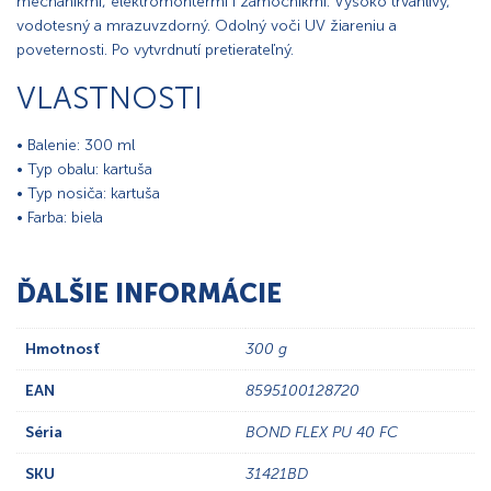
mechanikmi, elektromontérmi i zámočníkmi. Vysoko trvanlivý,
vodotesný a mrazuvzdorný. Odolný voči UV žiareniu a
poveternosti. Po vytvrdnutí pretierateľný.
VLASTNOSTI
• Balenie: 300 ml
• Typ obalu: kartuša
• Typ nosiča: kartuša
• Farba: biela
ĎALŠIE INFORMÁCIE
Hmotnosť
300 g
EAN
8595100128720
Séria
BOND FLEX PU 40 FC
SKU
31421BD