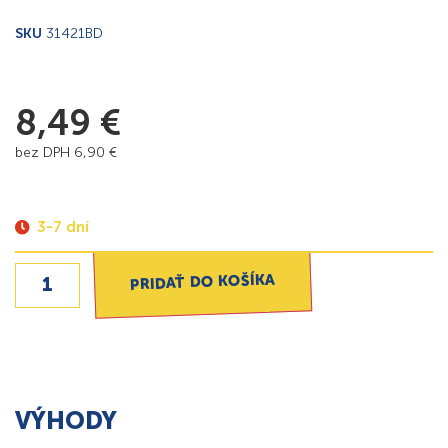
SKU
31421BD
8,49
€
bez DPH
6,90
€
3-7 dní
PRIDAŤ DO KOŠÍKA
VÝHODY