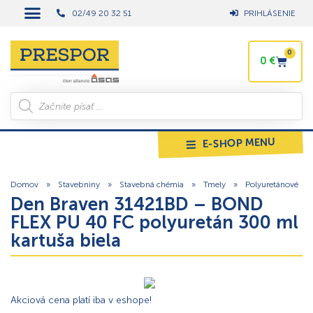
02/49 20 32 51
PRIHLÁSENIE
0
0
€
E-SHOP MENU
Domov
»
Stavebniny
»
Stavebná chémia
»
Tmely
»
Polyuretánové
Den Braven 31421BD – BOND
FLEX PU 40 FC polyuretán 300 ml
kartuša biela
Akciová cena platí iba v eshope!