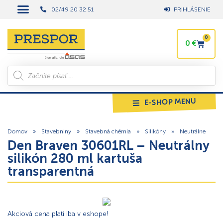
02/49 20 32 51
PRIHLÁSENIE
0
0
€
E-SHOP MENU
Domov
»
Stavebniny
»
Stavebná chémia
»
Silikóny
»
Neutrálne
Den Braven 30601RL – Neutrálny
silikón 280 ml kartuša
transparentná
Akciová cena platí iba v eshope!