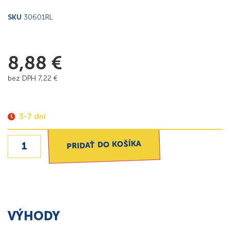
SKU
30601RL
8,88
€
bez DPH
7,22
€
3-7 dní
PRIDAŤ DO KOŠÍKA
VÝHODY