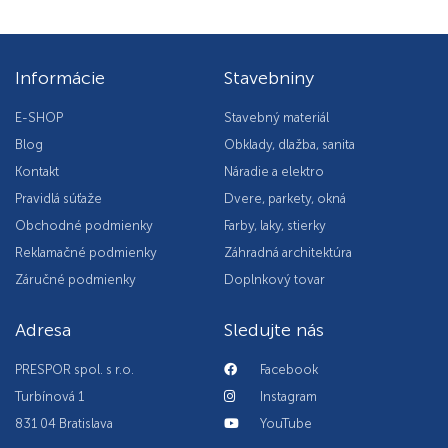
Informácie
Stavebniny
E-SHOP
Stavebný materiál
Blog
Obklady, dlažba, sanita
Kontakt
Náradie a elektro
Pravidlá súťaže
Dvere, parkety, okná
Obchodné podmienky
Farby, laky, stierky
Reklamačné podmienky
Záhradná architektúra
Záručné podmienky
Doplnkový tovar
Adresa
Sledujte nás
PRESPOR spol. s r.o.
Facebook
Turbínová 1
Instagram
831 04 Bratislava
YouTube