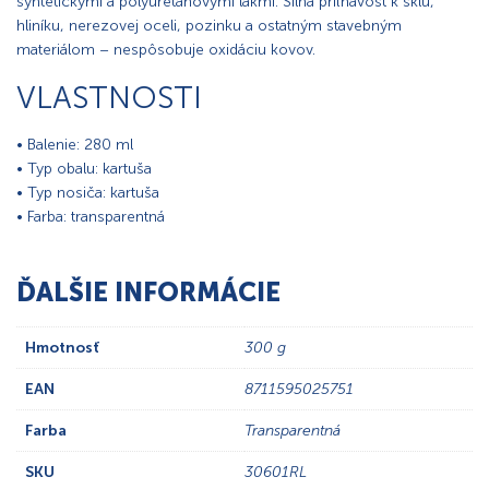
syntetickými a polyuretánovými lakmi. Silná priľnavosť k sklu,
hliníku, nerezovej oceli, pozinku a ostatným stavebným
materiálom – nespôsobuje oxidáciu kovov.
VLASTNOSTI
• Balenie: 280 ml
• Typ obalu: kartuša
• Typ nosiča: kartuša
• Farba: transparentná
ĎALŠIE INFORMÁCIE
Hmotnosť
300 g
EAN
8711595025751
Farba
Transparentná
SKU
30601RL