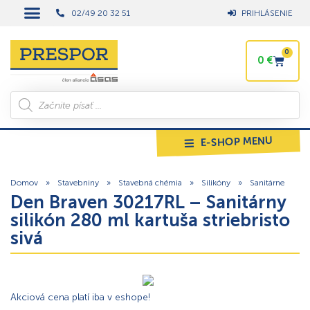
02/49 20 32 51
PRIHLÁSENIE
0
0
€
E-SHOP MENU
Domov
»
Stavebniny
»
Stavebná chémia
»
Silikóny
»
Sanitárne
Den Braven 30217RL – Sanitárny
silikón 280 ml kartuša striebristo
sivá
Akciová cena platí iba v eshope!