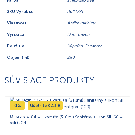
Farba
striebristo sivá
SKU Výrobcu
30217RL
Vlastnosti
Antibakteriálny
Výrobca
Den Braven
Použitie
Kúpeľňa, Sanitárne
Objem (ml)
280
SÚVISIACE PRODUKTY
-1%
Ušetríte
0,13
€
Murexin 4184 – 1 kartuša (310ml) Sanitárny silikón SIL 60 –
bali (204)