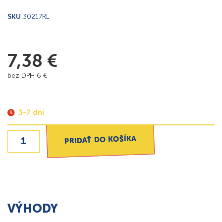
SKU
30217RL
7,38
€
bez DPH
6
€
3-7 dní
PRIDAŤ DO KOŠÍKA
VÝHODY