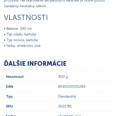
prostredí. Na škárovanie akrylátových vaničiek je nutné použiť
Sanitárny neutrálny silikón.
VLASTNOSTI
• Balenie: 280 ml
• Typ obalu: kartuša
• Typ nosiča: kartuša
• Farba: striebristo sivá
ĎALŠIE INFORMÁCIE
Hmotnosť
300 g
EAN
8595100100283
Typ
Štandardný
SKU
30217RL