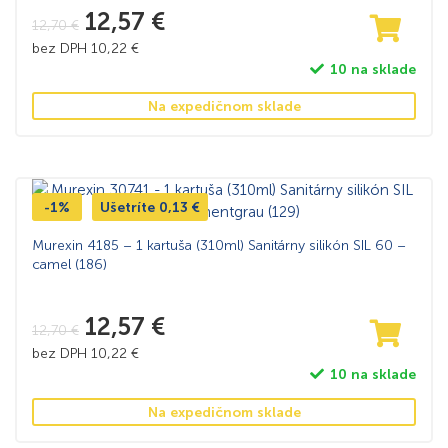
12,57
€
12,70
€
bez DPH
10,22
€
10 na sklade
Na expedičnom sklade
-1%
Ušetríte
0,13
€
Murexin 4185 – 1 kartuša (310ml) Sanitárny silikón SIL 60 –
camel (186)
12,57
€
12,70
€
bez DPH
10,22
€
10 na sklade
Na expedičnom sklade