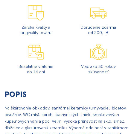
Záruka kvality a
Doručenie zdarma
originality tovaru
od 200,- €
Bezplatné vrátenie
Viac ako 30 rokov
do 14 dní
skúseností
POPIS
Na škárovanie obkladov, sanitárnej keramiky (umývadiel, bidetov,
pisoárov, WC mís), spŕch, kuchynských liniek, smaltovaných
kúpeľňových vaní a pod. Veľmi vysoká priľnavosť na sklo, smalt,
dlaždice a glazúrovanú keramiku. Výborná odolnosť v sanitárnom