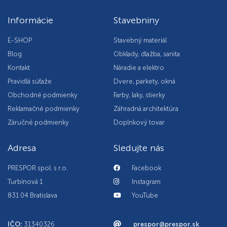
Informácie
Stavebniny
E-SHOP
Stavebný materiál
Blog
Obklady, dlažba, sanita
Kontakt
Náradie a elektro
Pravidlá súťaže
Dvere, parkety, okná
Obchodné podmienky
Farby, laky, stierky
Reklamačné podmienky
Záhradná architektúra
Záručné podmienky
Doplnkový tovar
Adresa
Sledujte nás
PRESPOR spol. s r.o.
Facebook
Turbínová 1
Instagram
831 04 Bratislava
YouTube
IČO:
31340326
prespor@prespor.sk