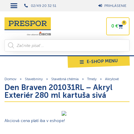
02/49 20 32 51
PRIHLÁSENIE
0
0
€
E-SHOP MENU
Domov
»
Stavebniny
»
Stavebná chémia
»
Tmely
»
Akrylové
Den Braven 201031RL – Akryl
Exteriér 280 ml kartuša sivá
Akciová cena platí iba v eshope!