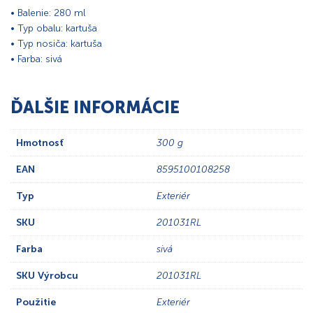
• Balenie: 280 ml
• Typ obalu: kartuša
• Typ nosiča: kartuša
• Farba: sivá
ĎALŠIE INFORMÁCIE
Hmotnosť
300 g
EAN
8595100108258
Typ
Exteriér
SKU
201031RL
Farba
sivá
SKU Výrobcu
201031RL
Použitie
Exteriér