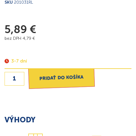
SKU
201031RL
5,89
€
bez DPH
4,79
€
3-7 dní
PRIDAŤ DO KOŠÍKA
VÝHODY