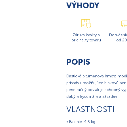
VÝHODY
Záruka kvality a
Doručeni
originality tovaru
od 20
POPIS
Elastická bitúmenová hmota mod
prísady umožňujúce hĺbkovú penet
penetračný povlak je schopný vypl
slabým kyselinám a zásadám.
VLASTNOSTI
• Balenie: 4,5 kg