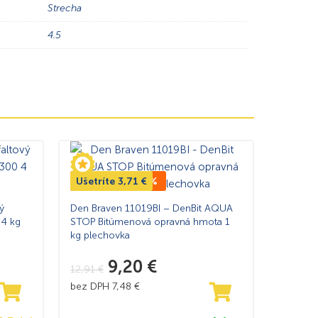
Strecha
4.5
Ušetríte
TOP CENA -29%
3,71
€
ý
Den Braven 11019BI – DenBit AQUA
 4 kg
STOP Bitúmenová opravná hmota 1
kg plechovka
9,20
€
12,91
€
bez DPH
7,48
€