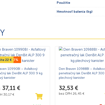
Použitie
Hmotnosť balenia (kg)
Y
íte
 CENA -37%
22
€
aven 10990BI – Asfaltový
Den Braven 10988BI – Asfaltov
ačný lak DenBit ALP 300 9 kg
penetračný lak DenBit ALP 300
vý kanister
plechový kanister
37,11
€
32,53
€
€
bez DPH
26,45
€
PH
30,17
€