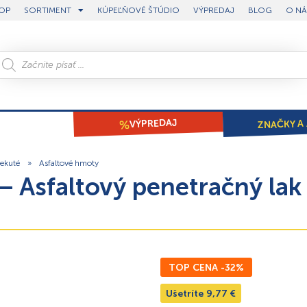
OP
SORTIMENT
KÚPEĽŇOVÉ ŠTÚDIO
VÝPREDAJ
BLOG
O NÁ
ZNAČKY A 
VÝPREDAJ
tekuté
»
Asfaltové hmoty
 Asfaltový penetračný lak
TOP CENA -32%
Ušetríte
9,77
€