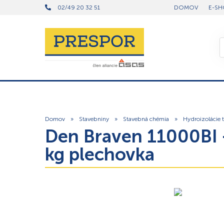
02/49 20 32 51
DOMOV
E-SH
Domov
»
Stavebniny
»
Stavebná chémia
»
Hydroizolácie 
Den Braven 11000BI –
kg plechovka