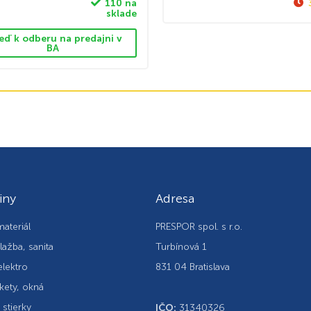
110 na
sklade
eď k odberu na predajni v
BA
iny
Adresa
ateriál
PRESPOR spol. s r.o.
lažba, sanita
Turbínová 1
elektro
831 04 Bratislava
kety, okná
, stierky
IČO:
31340326