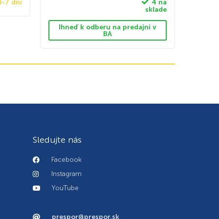
3-7 dní
4 na
sklade
Ihneď k odberu na predajni v
BA
Sledujte nás
Facebook
Instagram
YouTube
prespor@prespor.sk