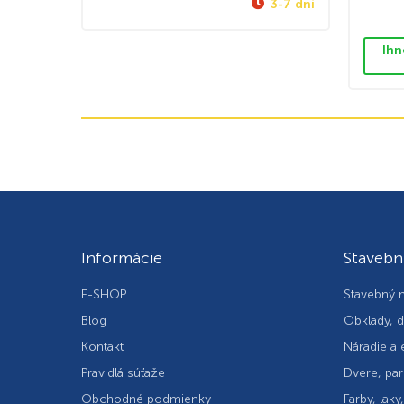
3-7 dní
Ihn
Informácie
Stavebn
E-SHOP
Stavebný m
Blog
Obklady, d
Kontakt
Náradie a 
Pravidlá súťaže
Dvere, par
Obchodné podmienky
Farby, laky