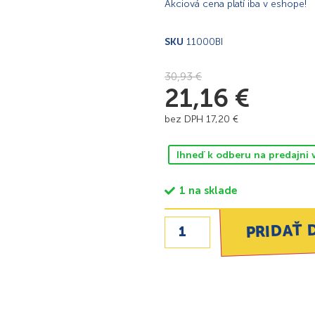
Akciová cena platí iba v eshope!
SKU
11000BI
30,93
€
21,16
€
bez DPH
17,20
€
Ihneď k odberu na predajni 
1 na sklade
PRIDAŤ 