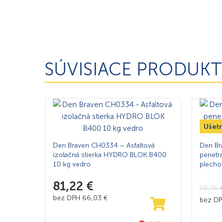
SÚVISIACE PRODUKT
Ušetr
TOP
Den Braven CH0334 – Asfaltová
Den Br
izolačná stierka HYDRO BLOK B400
penetr
10 kg vedro
plecho
81,22
€
58,76
bez DPH
66,03
€
bez D