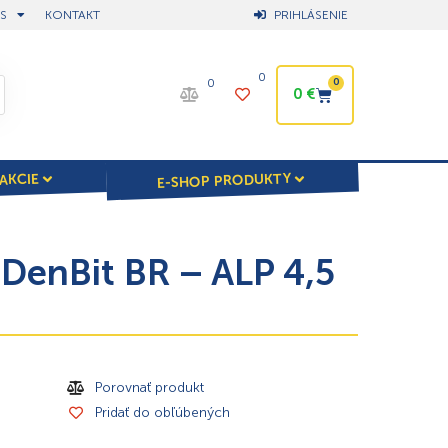
S
KONTAKT
PRIHLÁSENIE
0
0
0
0
€
E-SHOP PRODUKTY
AKCIE
 DenBit BR – ALP 4,5
Porovnať produkt
Pridať do obľúbených