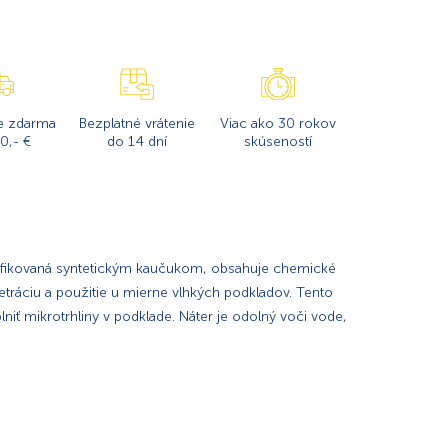
e zdarma
Bezplatné vrátenie
Viac ako 30 rokov
0,- €
do 14 dní
skúseností
ifikovaná syntetickým kaučukom, obsahuje chemické
ráciu a použitie u mierne vlhkých podkladov. Tento
niť mikrotrhliny v podklade. Náter je odolný voči vode,