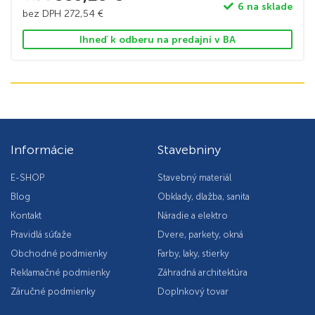
6 na sklade
bez DPH
272,54
€
Ihneď k odberu na predajni v BA
Informácie
Stavebniny
E-SHOP
Stavebný materiál
Blog
Obklady, dlažba, sanita
Kontakt
Náradie a elektro
Pravidlá súťaže
Dvere, parkety, okná
Obchodné podmienky
Farby, laky, stierky
Reklamačné podmienky
Záhradná architektúra
Záručné podmienky
Doplnkový tovar