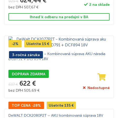
624,44
€
929
€
2 na sklade
bez DPH
507,67
€
Ihneď k odberu na predajni v BA
-2%
Ušetríte
15
€
Dewalt DCK2077P2T – Kombinovaná súprava AKU náradia
3-ročná záruka
DCD791 + DCF894 18V
DOPRAVA ZDARMA
622
€
637
€
Nedostupné
bez DPH
505,69
€
TOP CENA -28%
Ušetríte
135
€
DeWALT DCK2080P2T – AKU kombinovaná súprava 18V