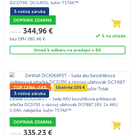
(DCD796, DCG405), kufor TSTAK™
3-ročná záruka
DOPRAVA ZDARMA
344,96
€
480
€
6 na sklade
bez DPH
280,46
€
Ihneď k odberu na predajni v BA
TOP CENA -24%
Ušetríte
105
€
3-ročná záruka
Dewalt DCK268P2T – Sada AKU bezuhlíková príklepová
vŕtačka DCD791 + rázový uťahovák DCF887 18V, 2x AKU
5,0Ah, nabíjačka, kufor TSTAK™
DOPRAVA ZDARMA
335,23
€
440
€