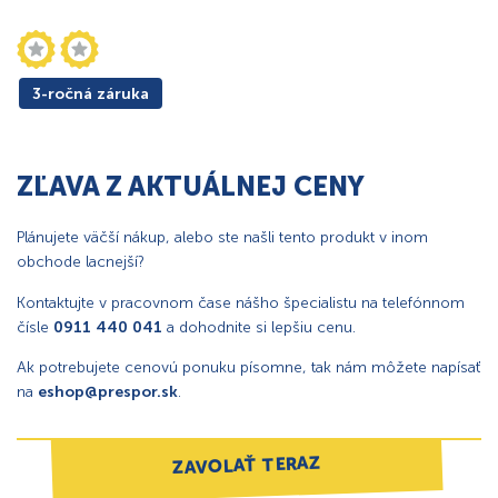
3-ročná záruka
ZĽAVA Z AKTUÁLNEJ CENY
Plánujete väčší nákup, alebo ste našli tento produkt v inom
obchode lacnejší?
Kontaktujte v pracovnom čase nášho špecialistu na telefónnom
čísle
0911 440 041
a dohodnite si lepšiu cenu.
Ak potrebujete cenovú ponuku písomne, tak nám môžete napísať
na
eshop@prespor.sk
.
ZAVOLAŤ TERAZ