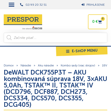
02/49 20 32 51
PRIHLÁSENIE
0
0
€
E-SHOP MENU
Domov
»
Náradie
»
Aku náradie
»
Kombo sady (viac strojov)
»
18V
DeWALT DCK755P3T – AKU
kombinovaná súprava 18V, 3×AKU
5,0Ah, TSTAK™ II, TSTAK™ IV
(DCD796, DCF887, DCH273,
DCS334, DCS570, DCS355,
DCG405)