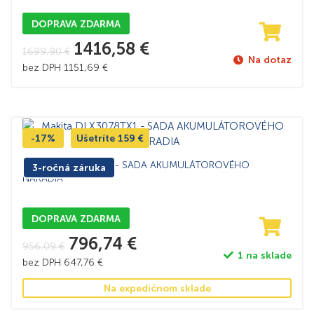
DOPRAVA ZDARMA
1416,58
€
1699,90
€
Na dotaz
bez DPH
1151,69
€
-17%
Ušetríte
159
€
Makita DLX3078TX1 – SADA AKUMULÁTOROVÉHO
3-ročná záruka
NÁRADIA
DOPRAVA ZDARMA
796,74
€
956,09
€
1 na sklade
bez DPH
647,76
€
Na expedičnom sklade