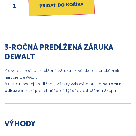
PRIDAŤ DO KOŠÍKA
3-ROČNÁ PREDĹŽENÁ ZÁRUKA
DEWALT
Získajte 3-ročnú predĺženú záruku na všetko elektrické a aku
náradie DeWALT.
Aktiváciu svojej predĺženej záruky vykonáte online
na tomto
odkaze
a musí prebehnúť do 4 týždňov od vášho nákupu.
VÝHODY