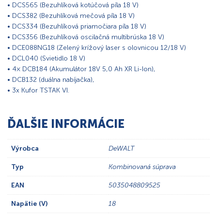
• DCS565 (Bezuhlíková kotúčová píla 18 V)
• DCS382 (Bezuhlíková mečová píla 18 V)
• DCS334 (Bezuhlíková priamočiara píla 18 V)
• DCS356 (Bezuhlíková oscilačná multibrúska 18 V)
• DCE088NG18 (Zelený krížový laser s olovnicou 12/18 V)
• DCL040 (Svietidlo 18 V)
• 4× DCB184 (Akumulátor 18V 5,0 Ah XR Li-Ion),
• DCB132 (duálna nabíjačka),
• 3x Kufor TSTAK VI.
ĎALŠIE INFORMÁCIE
Výrobca
DeWALT
Typ
Kombinovaná súprava
EAN
5035048809525
Napätie (V)
18