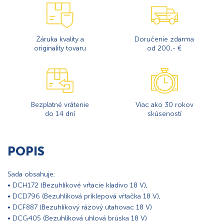
Záruka kvality a
Doručenie zdarma
originality tovaru
od 200,- €
Bezplatné vrátenie
Viac ako 30 rokov
do 14 dní
skúseností
POPIS
Sada obsahuje:
• DCH172 (Bezuhlíkové vŕtacie kladivo 18 V),
• DCD796 (Bezuhlíková príklepová vŕtačka 18 V),
• DCF887 (Bezuhlíkový rázový utahovac 18 V)
• DCG405 (Bezuhlíková uhlová brúska 18 V)