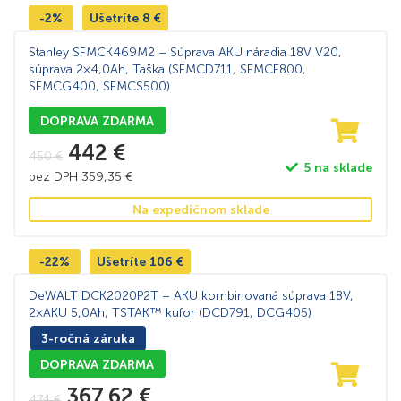
-2%
Ušetríte
8
€
Stanley SFMCK469M2 – Súprava AKU náradia 18V V20,
súprava 2×4,0Ah, Taška (SFMCD711, SFMCF800,
SFMCG400, SFMCS500)
DOPRAVA ZDARMA
442
€
450
€
5 na sklade
bez DPH
359,35
€
Na expedičnom sklade
-22%
Ušetríte
106
€
DeWALT DCK2020P2T – AKU kombinovaná súprava 18V,
2×AKU 5,0Ah, TSTAK™ kufor (DCD791, DCG405)
3-ročná záruka
DOPRAVA ZDARMA
367,62
€
474
€