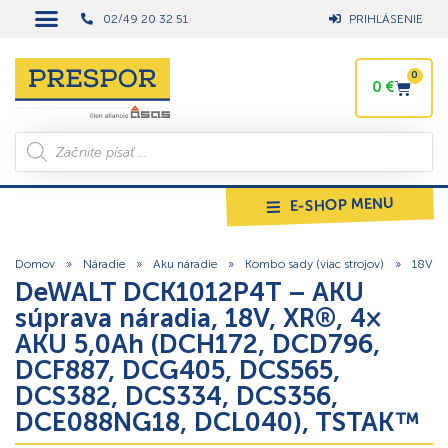
02/49 20 32 51
PRIHLÁSENIE
0
0
€
E-SHOP MENU
Domov
»
Náradie
»
Aku náradie
»
Kombo sady (viac strojov)
»
18V
DeWALT DCK1012P4T – AKU
súprava náradia, 18V, XR®, 4×
AKU 5,0Ah (DCH172, DCD796,
DCF887, DCG405, DCS565,
DCS382, DCS334, DCS356,
DCE088NG18, DCL040), TSTAK™