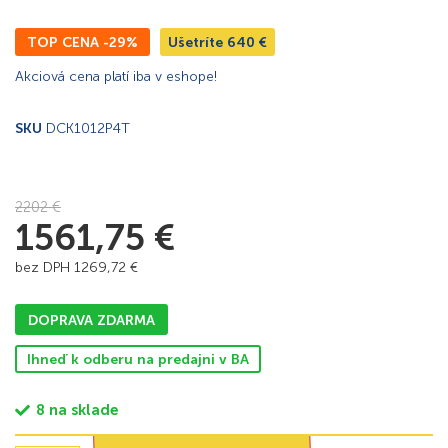
TOP CENA -29%
Ušetríte
640
€
Akciová cena platí iba v eshope!
SKU
DCK1012P4T
2202
€
1561,75
€
bez DPH
1269,72
€
DOPRAVA ZDARMA
Ihneď k odberu na predajni v BA
8 na sklade