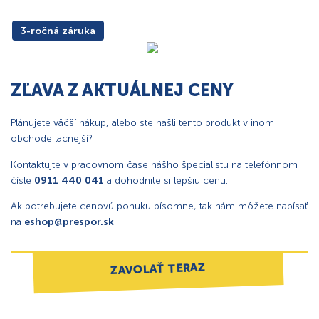
3-ročná záruka
ZĽAVA Z AKTUÁLNEJ CENY
Plánujete väčší nákup, alebo ste našli tento produkt v inom
obchode lacnejší?
Kontaktujte v pracovnom čase nášho špecialistu na telefónnom
čísle
0911 440 041
a dohodnite si lepšiu cenu.
Ak potrebujete cenovú ponuku písomne, tak nám môžete napísať
na
eshop@prespor.sk
.
ZAVOLAŤ TERAZ