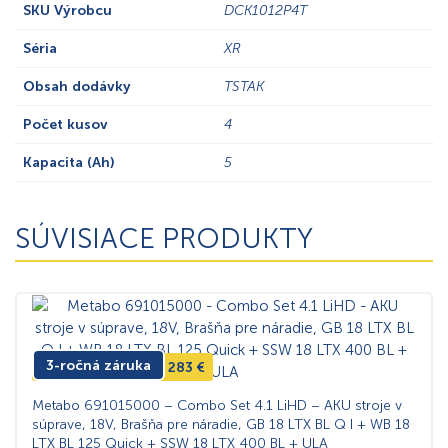
SKU Výrobcu
DCK1012P4T
Séria
XR
Obsah dodávky
TSTAK
Počet kusov
4
Kapacita (Ah)
5
SÚVISIACE PRODUKTY
3-ročná záruka
-17%
Ušetríte
283
€
Metabo 691015000 – Combo Set 4.1 LiHD – AKU stroje v
súprave, 18V, Brašňa pre náradie, GB 18 LTX BL Q I + WB 18
LTX BL 125 Quick + SSW 18 LTX 400 BL + ULA