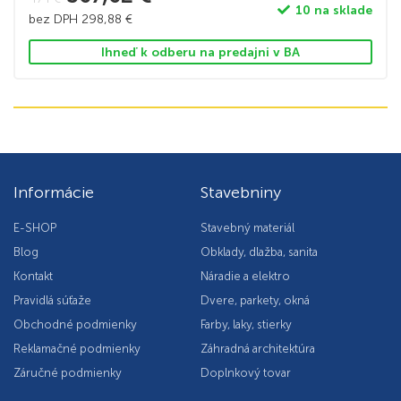
10 na sklade
bez DPH
298,88
€
Ihneď k odberu na predajni v BA
Informácie
Stavebniny
E-SHOP
Stavebný materiál
Blog
Obklady, dlažba, sanita
Kontakt
Náradie a elektro
Pravidlá súťaže
Dvere, parkety, okná
Obchodné podmienky
Farby, laky, stierky
Reklamačné podmienky
Záhradná architektúra
Záručné podmienky
Doplnkový tovar