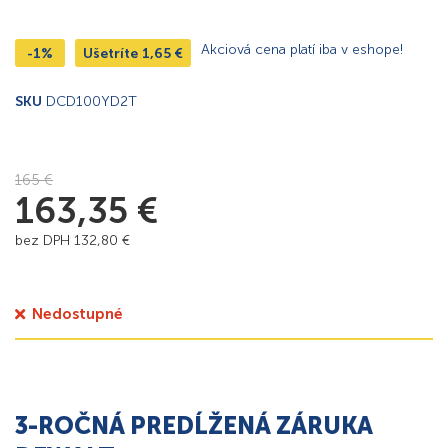
Akciová cena platí iba v eshope!
-1%
Ušetríte
1,65
€
SKU
DCD100YD2T
165
€
163,35
€
bez DPH
132,80
€
Nedostupné
3-ROČNÁ PREDĹŽENÁ ZÁRUKA