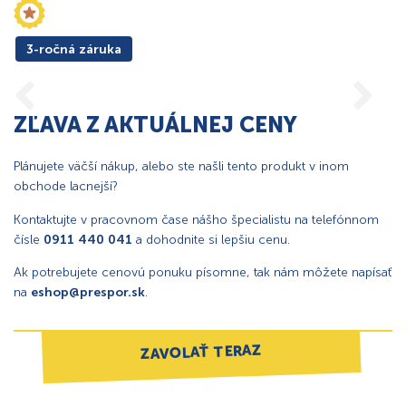
3-ročná záruka
ZĽAVA Z AKTUÁLNEJ CENY
Plánujete väčší nákup, alebo ste našli tento produkt v inom
obchode lacnejší?
Kontaktujte v pracovnom čase nášho špecialistu na telefónnom
čísle
0911 440 041
a dohodnite si lepšiu cenu.
Ak potrebujete cenovú ponuku písomne, tak nám môžete napísať
na
eshop@prespor.sk
.
ZAVOLAŤ TERAZ