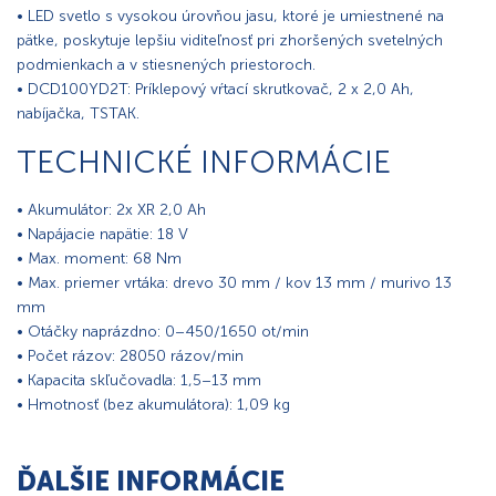
• LED svetlo s vysokou úrovňou jasu, ktoré je umiestnené na
pätke, poskytuje lepšiu viditeľnosť pri zhoršených svetelných
podmienkach a v stiesnených priestoroch.
• DCD100YD2T: Príklepový vŕtací skrutkovač, 2 x 2,0 Ah,
nabíjačka, TSTAK.
TECHNICKÉ INFORMÁCIE
• Akumulátor: 2x XR 2,0 Ah
• Napájacie napätie: 18 V
• Max. moment: 68 Nm
• Max. priemer vrtáka: drevo 30 mm / kov 13 mm / murivo 13
mm
• Otáčky naprázdno: 0–450/1650 ot/min
• Počet rázov: 28050 rázov/min
• Kapacita skľučovadla: 1,5–13 mm
• Hmotnosť (bez akumulátora): 1,09 kg
ĎALŠIE INFORMÁCIE