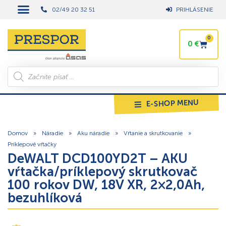
02/49 20 32 51
PRIHLÁSENIE
0
0
€
E-SHOP MENU
Domov
»
Náradie
»
Aku náradie
»
Vŕtanie a skrutkovanie
»
Príklepové vŕtačky
DeWALT DCD100YD2T – AKU
vŕtačka/príklepový skrutkovač
100 rokov DW, 18V XR, 2×2,0Ah,
bezuhlíková