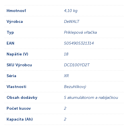
Hmotnosť
4,10 kg
Výrobca
DeWALT
Typ
Príklepová vŕtačka
EAN
5054905321314
Napätie (V)
18
SKU Výrobcu
DCD100YD2T
Séria
XR
Vlastnosti
Bezuhlíkový
Obsah dodávky
S akumulátorom a nabíjačkou
Počet kusov
2
Kapacita (Ah)
2