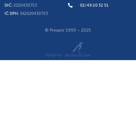
DIČ:
2020430753
02/49 20 32 51
IČ DPH:
SK2020430753
© Prespor 1993 – 2025