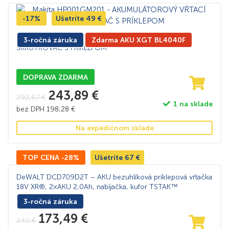
-17%
Ušetríte
49
€
Makita HP001GZ01 – AKUMULÁTOROVÝ VŔTACÍ
3-ročná záruka
Zdarma AKU XGT BL4040F
SKRUTKOVAČ S PRÍKLEPOM
DOPRAVA ZDARMA
243,89
€
292,67
€
1 na sklade
bez DPH
198,28
€
Na expedičnom sklade
TOP CENA -28%
Ušetríte
67
€
DeWALT DCD709D2T – AKU bezuhlíková príklepová vŕtačka
18V XR®, 2×AKU 2,0Ah, nabíjačka, kufor TSTAK™
3-ročná záruka
173,49
€
240
€