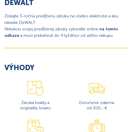
DEWALT
Získajte 3-ročnú predĺženú záruku na všetko elektrické a aku
náradie DeWALT.
Aktiváciu svojej predĺženej záruky vykonáte online
na tomto
odkaze
a musí prebehnúť do 4 týždňov od vášho nákupu.
VÝHODY
Záruka kvality a
Doručenie zdarma
originality tovaru
od 200,- €