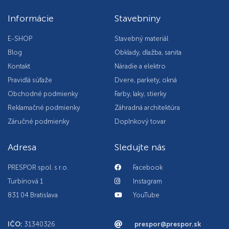
Informácie
Stavebniny
E-SHOP
Stavebný materiál
Blog
Obklady, dlažba, sanita
Kontakt
Náradie a elektro
Pravidlá súťaže
Dvere, parkety, okná
Obchodné podmienky
Farby, laky, stierky
Reklamačné podmienky
Záhradná architektúra
Záručné podmienky
Doplnkový tovar
Adresa
Sledujte nás
PRESPOR spol. s r.o.
Facebook
Turbínová 1
Instagram
831 04 Bratislava
YouTube
IČO:
31340326
prespor@prespor.sk