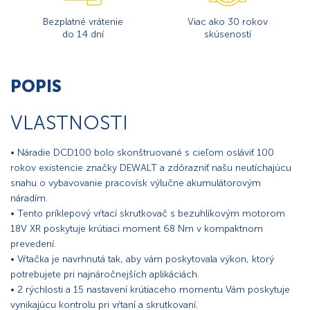
Bezplatné vrátenie
Viac ako 30 rokov
do 14 dní
skúseností
POPIS
VLASTNOSTI
• Náradie DCD100 bolo skonštruované s cieľom osláviť 100
rokov existencie značky DEWALT a zdôrazniť našu neutíchajúcu
snahu o vybavovanie pracovísk výlučne akumulátorovým
náradím.
• Tento príklepový vŕtací skrutkovač s bezuhlíkovým motorom
18V XR poskytuje krútiaci moment 68 Nm v kompaktnom
prevedení.
• Vŕtačka je navrhnutá tak, aby vám poskytovala výkon, ktorý
potrebujete pri najnáročnejších aplikáciách.
• 2 rýchlosti a 15 nastavení krútiaceho momentu Vám poskytuje
vynikajúcu kontrolu pri vŕtaní a skrutkovaní.