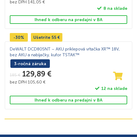
bez DPH
141,05
€
8 na sklade
Ihneď k odberu na predajni v BA
-30%
Ušetríte
55
€
DeWALT DCD805NT – AKU príklepová vŕtačka XR™ 18V,
bez AKU a nabíjačky, kufor TSTAK™
3-ročná záruka
129,89
€
185
€
bez DPH
105,60
€
12 na sklade
Ihneď k odberu na predajni v BA