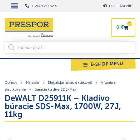
02/49 20 32 51
PRIHLÁSENIE
0
0
€
E-SHOP MENU
Domov
»
Náradie
»
Elektrické náradie (sieťové)
»
Vŕtanie a
skrutkovanie
»
Búracie kladivá SDS-Max
DeWALT D25911K – Kladivo
búracie SDS-Max, 1700W, 27J,
11kg