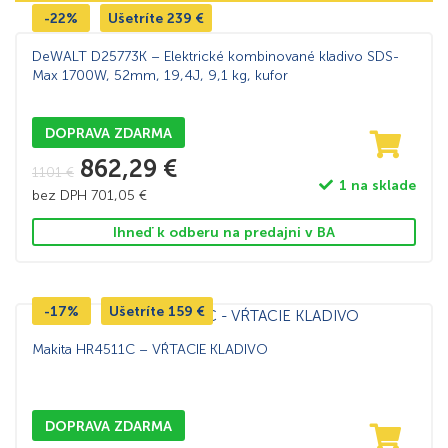
-22%
Ušetríte
239
€
DeWALT D25773K – Elektrické kombinované kladivo SDS-
Max 1700W, 52mm, 19,4J, 9,1 kg, kufor
DOPRAVA ZDARMA
862,29
€
1101
€
1 na sklade
bez DPH
701,05
€
Ihneď k odberu na predajni v BA
-17%
Ušetríte
159
€
Makita HR4511C – VŔTACIE KLADIVO
DOPRAVA ZDARMA