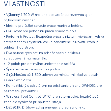
VLASTNOSTI
• Výkonný 1 700 W motor s dostatočnou rezervou aj pri
najtvrdšom nasadení.
• Ideálne pre ťažké sekacie práce muriva a betónu.
• D-rukoväť pre pohodlnú prácu smerom dole.
• Perform & Protect: Bezpečná práca s nízkymi vibráciami vďaka
antivibračnému systému AVC a odpruženej rukoväti, ktorá je
oddelená od stroja.
• Dva stupne rýchlosti na prispôsobenie príklepu
spracovávanému materiálu.
• 12 polôh pre optimálne umiestnenie sekáča.
• Špičková energia nárazu 27 joulov.
• S rýchlosťou až 1 620 úderov za minútu má kladivo dosah
sekania až 12 cm.
• Kompatibilný s adaptérom na odsávanie prachu DWH051 pre
bezprašnú prevádzku.
• Wireless Tool Control (WTC) pre automatické, bezdrôtové
zapnutie vysávača pri spustení stroja.
• D25911K: Drôtový zdroj energie, v prepravnom kufri.