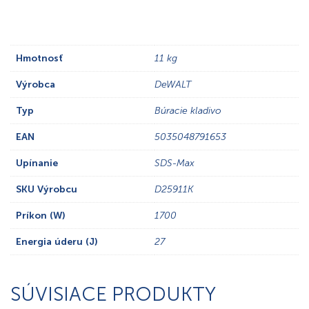
Hmotnosť
11 kg
Výrobca
DeWALT
Typ
Búracie kladivo
EAN
5035048791653
Upínanie
SDS-Max
SKU Výrobcu
D25911K
Príkon (W)
1700
Energia úderu (J)
27
SÚVISIACE PRODUKTY