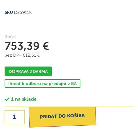
SKU
D25911K
966
€
753,39
€
bez DPH
612,51
€
DOPRAVA ZDARMA
Ihneď k odberu na predajni v BA
1 na sklade
PRIDAŤ DO KOŠÍKA