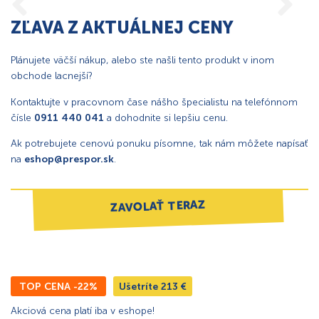
ZĽAVA Z AKTUÁLNEJ CENY
Plánujete väčší nákup, alebo ste našli tento produkt v inom
obchode lacnejší?
Kontaktujte v pracovnom čase nášho špecialistu na telefónnom
čísle
0911 440 041
a dohodnite si lepšiu cenu.
Ak potrebujete cenovú ponuku písomne, tak nám môžete napísať
na
eshop@prespor.sk
.
ZAVOLAŤ TERAZ
TOP CENA -22%
Ušetríte
213
€
Akciová cena platí iba v eshope!