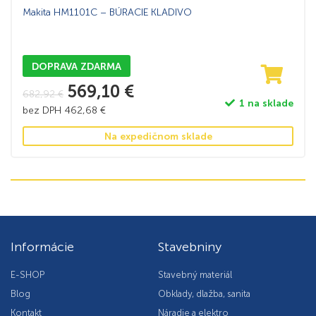
Makita HM1101C – BÚRACIE KLADIVO
DOPRAVA ZDARMA
569,10
€
682,92
€
1 na sklade
bez DPH
462,68
€
Na expedičnom sklade
Informácie
Stavebniny
E-SHOP
Stavebný materiál
Blog
Obklady, dlažba, sanita
Kontakt
Náradie a elektro