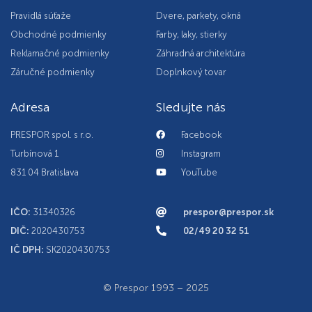
Pravidlá súťaže
Dvere, parkety, okná
Obchodné podmienky
Farby, laky, stierky
Reklamačné podmienky
Záhradná architektúra
Záručné podmienky
Doplnkový tovar
Adresa
Sledujte nás
PRESPOR spol. s r.o.
Facebook
Turbínová 1
Instagram
831 04 Bratislava
YouTube
IČO:
31340326
prespor@prespor.sk
DIČ:
2020430753
02/49 20 32 51
IČ DPH:
SK2020430753
© Prespor 1993 – 2025