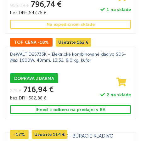
796,74
€
956,09
€
1 na sklade
bez DPH
647,76
€
Na expedičnom sklade
TOP CENA -18%
Ušetríte
162
€
DeWALT D25733K – Elektrické kombinované kladivo SDS-
Max 1600W, 48mm, 13,3J, 8,0 kg, kufor
DOPRAVA ZDARMA
716,94
€
879
€
2 na sklade
bez DPH
582,88
€
Ihneď k odberu na predajni v BA
-17%
Ušetríte
114
€