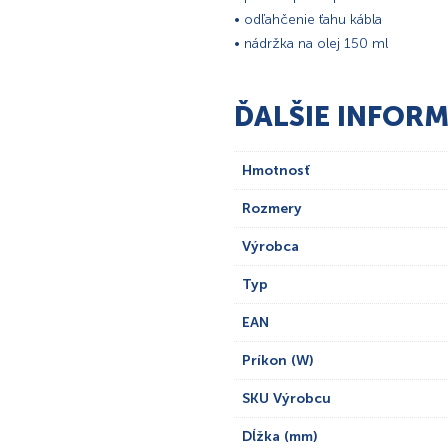
• odľahčenie ťahu kábla
• nádržka na olej 150 ml
ĎALŠIE INFORM
Hmotnosť
Rozmery
Výrobca
Typ
EAN
Príkon (W)
SKU Výrobcu
Dĺžka (mm)