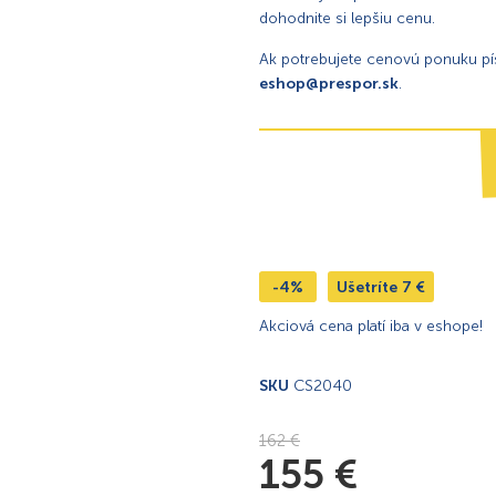
dohodnite si lepšiu cenu.
Ak potrebujete cenovú ponuku p
eshop@prespor.sk
.
-4%
Ušetríte
7
€
Akciová cena platí iba v eshope!
SKU
CS2040
162
€
155
€