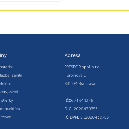
iny
Adresa
ateriál
PRESPOR spol. s r.o.
lažba, sanita
Turbínová 1
elektro
831 04 Bratislava
kety, okná
, stierky
IČO:
31340326
rchitektúra
DIČ:
2020430753
 tovar
IČ DPH:
SK2020430753