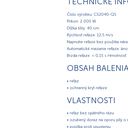
TECHNICKÉ IN
Číslo výrobku: CS2040-QS
Príkon: 2 000 W
Dĺžka lišty: 40 cm
Rýchlosť reťaze: 12,5 m/s
Napnutie reťaze bez použitia nára
Automatické mazanie reťaze: áno
Brzda reťaze: < 0,15 s Hmotnosť:
OBSAH BALENI
• reťaz
• ochranný kryt reťaze
VLASTNOSTI
• reťaz bez spätného rázu
• ozubený doraz na oporu píly o 
• poistka proti spusteniu