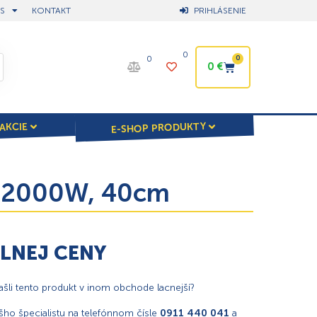
S
KONTAKT
PRIHLÁSENIE
0
0
0
0
€
E-SHOP PRODUKTY
AKCIE
vá 2000W, 40cm
ÁLNEJ CENY
našli tento produkt v inom obchode lacnejší?
ho špecialistu na telefónnom čísle
0911 440 041
a