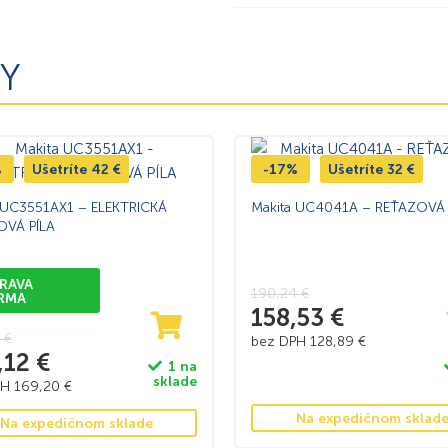
Y
%
Ušetríte
42
€
-17%
Ušetríte
32
€
 UC3551AX1 – ELEKTRICKÁ
Makita UC4041A – REŤAZOVÁ 
OVÁ PÍLA
RAVA
190,24
€
RMA
158,53
€
4
€
bez DPH
128,89
€
,12
€
1 na
sklade
PH
169,20
€
Na expedičnom sklad
Na expedičnom sklade