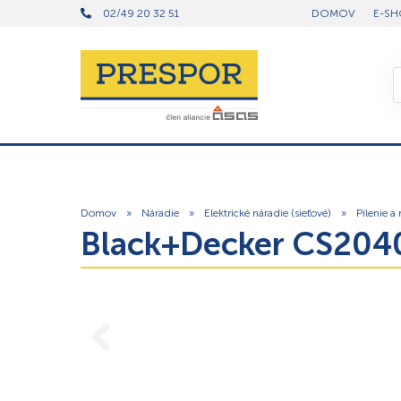
02/49 20 32 51
DOMOV
E-SH
Domov
»
Náradie
»
Elektrické náradie (sieťové)
»
Pílenie a
Black+Decker CS2040