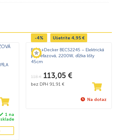
-4%
Ušetríte
4,95
€
Black+Decker BECS2245 – Elektrická
píla reťazová, 2200W, dĺžka lišty
45cm
PÍLA
113,05
€
118
€
bez DPH
91,91
€
Na dotaz
1 na
sklade
e