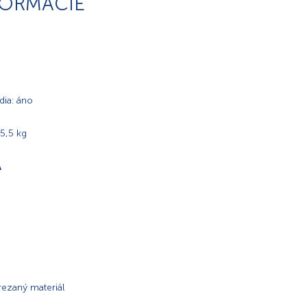
FORMÁCIE
dia: áno
 5,5 kg
A
rezaný materiál