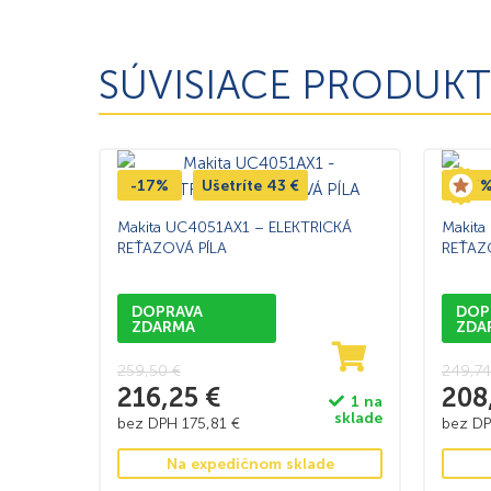
SÚVISIACE PRODUKT
-17%
Ušetríte
43
€
-17
Makita UC4051AX1 – ELEKTRICKÁ
Makita
REŤAZOVÁ PÍLA
REŤAZ
DOPRAVA
DOP
ZDARMA
ZDA
259,50
€
249,7
216,25
€
208
1 na
sklade
bez DPH
175,81
€
bez D
Na expedičnom sklade