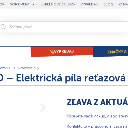
OP
SORTIMENT
KÚPEĽŇOVÉ ŠTÚDIO
VÝPREDAJ
BLOG
O NÁ
ZNAČKY A 
VÝPREDAJ
 rezanie
»
Reťazové píly
 – Elektrická píla reťazo
ZĽAVA Z AKTU
Plánujete väčší nákup, alebo ste 
Kontaktujte v pracovnom čase náš