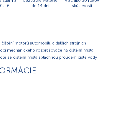
e zdarma
Bezplatné vrátenie
Viac ako 30 rokov
0,- €
do 14 dní
skúseností
 čištění motorů automobilů a dalších strojních
mocí mechanického rozprašovače na čištěná místa,
poté se čištěná místa spláchnou proudem čisté vody.
FORMÁCIE