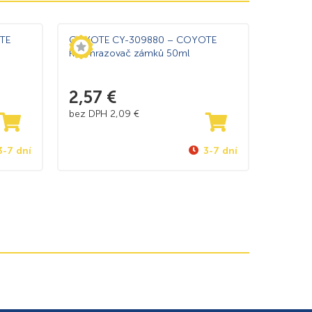
TE
COYOTE CY-309880 – COYOTE
Rozmrazovač zámků 50ml
2,57
€
bez DPH
2,09
€
3-7 dní
3-7 dní