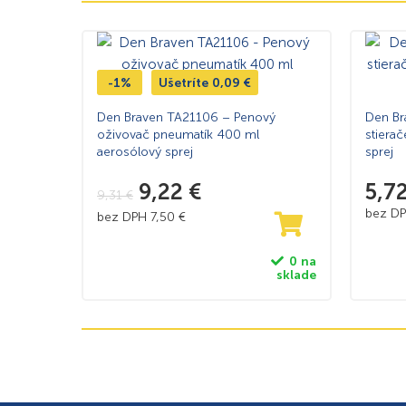
-1%
Ušetríte
0,09
€
Den Braven TA21106 – Penový
Den Br
oživovač pneumatík 400 ml
stierač
aerosólový sprej
sprej
9,22
€
5,7
9,31
€
bez D
bez DPH
7,50
€
0 na
sklade