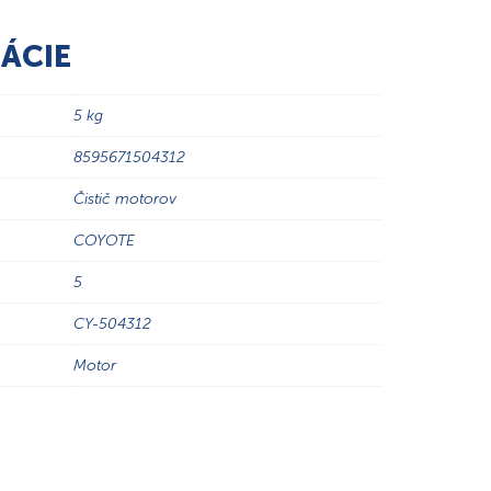
ÁCIE
5 kg
8595671504312
Čistič motorov
COYOTE
5
CY-504312
Motor