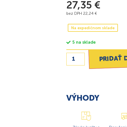
27,35
€
bez DPH
22,24
€
Na expedičnom sklade
5 na sklade
PRIDAŤ 
VÝHODY