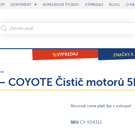
OP
SORTIMENT
KÚPEĽŇOVÉ ŠTÚDIO
VÝPREDAJ
BLOG
O NÁ
ZNAČKY A 
VÝPREDAJ
nie
 COYOTE Čistič motorů 5
Akciová cena platí iba v eshope!
SKU
CY-504312