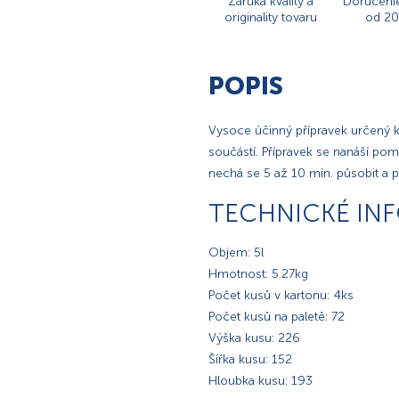
Záruka kvality a
Doručeni
originality tovaru
od 20
POPIS
Vysoce účinný přípravek určený k
součástí. Přípravek se nanáší po
nechá se 5 až 10 min. působit a 
TECHNICKÉ IN
Objem: 5l
Hmotnost: 5.27kg
Počet kusů v kartonu: 4ks
Počet kusů na paletě: 72
Výška kusu: 226
Šířka kusu: 152
Hloubka kusu: 193