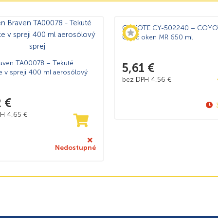
COYOTE CY-502240 – COYO
Čistič oken MR 650 ml
aven TA00078 – Tekuté
5,61
€
e v spreji 400 ml aerosólový
bez DPH
4,56
€
2
€
PH
4,65
€
Nedostupné