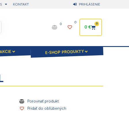
S
KONTAKT
PRIHLÁSENIE
0
0
0
0
€
E-SHOP PRODUKTY
AKCIE
L
Porovnať produkt
Pridať do obľúbených