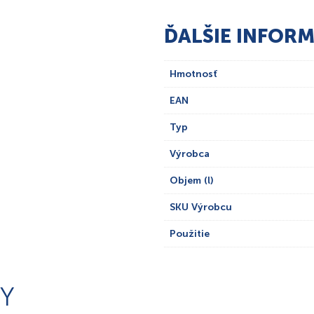
ĎALŠIE INFORM
Hmotnosť
EAN
Typ
Výrobca
Objem (l)
SKU Výrobcu
Použitie
Y