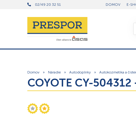
02/49 20 32 51
DOMOV
E-SH
Domov
»
Náradie
»
Autodoplnky
»
Autokozmetika a čiste
COYOTE CY-504312 –