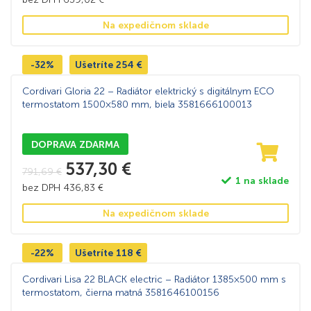
Na expedičnom sklade
-32%
Ušetríte
254
€
Cordivari Gloria 22 – Radiátor elektrický s digitálnym ECO
termostatom 1500×580 mm, biela 3581666100013
DOPRAVA ZDARMA
537,30
€
791,69
€
1 na sklade
bez DPH
436,83
€
Na expedičnom sklade
-22%
Ušetríte
118
€
Cordivari Lisa 22 BLACK electric – Radiátor 1385×500 mm s
termostatom, čierna matná 3581646100156