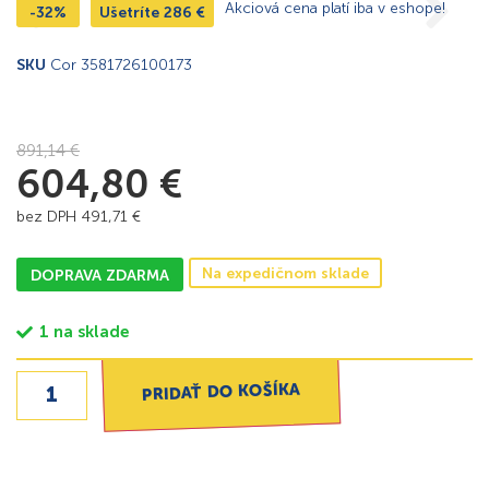
Akciová cena platí iba v eshope!
-32%
Ušetríte
286
€
SKU
Cor 3581726100173
891,14
€
604,80
€
bez DPH
491,71
€
Na expedičnom sklade
DOPRAVA ZDARMA
1 na sklade
PRIDAŤ DO KOŠÍKA