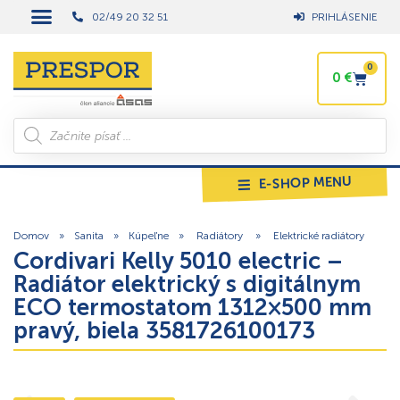
02/49 20 32 51
PRIHLÁSENIE
0
0
€
E-SHOP MENU
Domov
»
Sanita
»
Kúpeľne
»
Radiátory
»
Elektrické radiátory
Cordivari Kelly 5010 electric –
Radiátor elektrický s digitálnym
ECO termostatom 1312×500 mm
pravý, biela 3581726100173