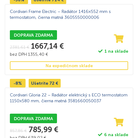
Cordivari Frame Electric – Radiátor 1416×552 mm s
termostatom, čierna matná 3605550000006
DOPRAVA ZDARMA
1667,14
€
2381,61
€
1 na sklade
bez DPH
1355,40
€
Na expedičnom sklade
-8%
Ušetríte
72
€
Cordivari Gloria 22 – Radiátor elektrický s ECO termostatom
1150×580 mm, čierna matná 3581660050037
DOPRAVA ZDARMA
785,99
€
857,86
€
6 na sklade
bez DPH
639,02
€