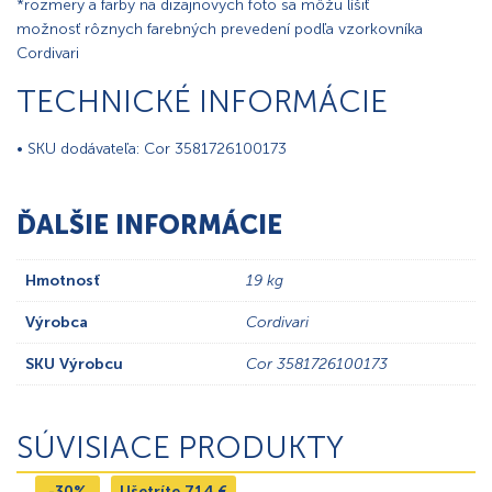
*rozmery a farby na dizajnovych foto sa môžu líšiť
možnosť rôznych farebných prevedení podľa vzorkovníka
Cordivari
TECHNICKÉ INFORMÁCIE
• SKU dodávateľa: Cor 3581726100173
ĎALŠIE INFORMÁCIE
Hmotnosť
19 kg
Výrobca
Cordivari
SKU Výrobcu
Cor 3581726100173
SÚVISIACE PRODUKTY
-30%
Ušetríte
714
€