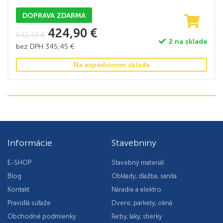
DOPRAVA ZDARMA
424,90
€
542,43
€
2 na sklade
bez DPH
345,45
€
Na expedičnom sklade
Informácie
Stavebniny
E-SHOP
Stavebný materiál
Blog
Obklady, dlažba, sanita
Kontakt
Náradie a elektro
Pravidlá súťaže
Dvere, parkety, okná
Obchodné podmienky
Farby, laky, stierky