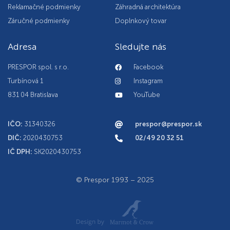
Reklamačné podmienky
Záhradná architektúra
Záručné podmienky
Doplnkový tovar
Adresa
Sledujte nás
PRESPOR spol. s r.o.
Facebook
Turbínová 1
Instagram
831 04 Bratislava
YouTube
IČO:
31340326
prespor@prespor.sk
DIČ:
2020430753
02/49 20 32 51
IČ DPH:
SK2020430753
© Prespor 1993 – 2025