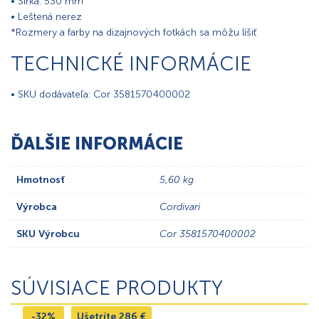
• Šírka: 530 mm
• Leštená nerez
*Rozmery a farby na dizajnových fotkách sa môžu líšiť
TECHNICKÉ INFORMÁCIE
• SKU dodávateľa: Cor 3581570400002
ĎALŠIE INFORMÁCIE
Hmotnosť
5,60 kg
Výrobca
Cordivari
SKU Výrobcu
Cor 3581570400002
SÚVISIACE PRODUKTY
-32%
Ušetríte
286
€