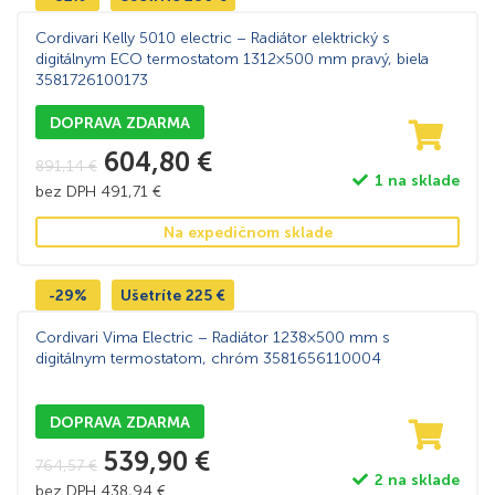
Cordivari Kelly 5010 electric – Radiátor elektrický s
digitálnym ECO termostatom 1312×500 mm pravý, biela
3581726100173
DOPRAVA ZDARMA
604,80
€
891,14
€
1 na sklade
bez DPH
491,71
€
Na expedičnom sklade
-29%
Ušetríte
225
€
Cordivari Vima Electric – Radiátor 1238×500 mm s
digitálnym termostatom, chróm 3581656110004
DOPRAVA ZDARMA
539,90
€
764,57
€
2 na sklade
bez DPH
438,94
€