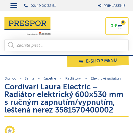
02/49 20 32 51
PRIHLÁSENIE
0
0
€
E-SHOP MENU
Domov
»
Sanita
»
Kúpeľne
»
Radiátory
»
Elektrické radiátory
Cordivari Laura Electric –
Radiátor elektrický 600×530 mm
s ručným zapnutím/vypnutím,
leštená nerez 3581570400002