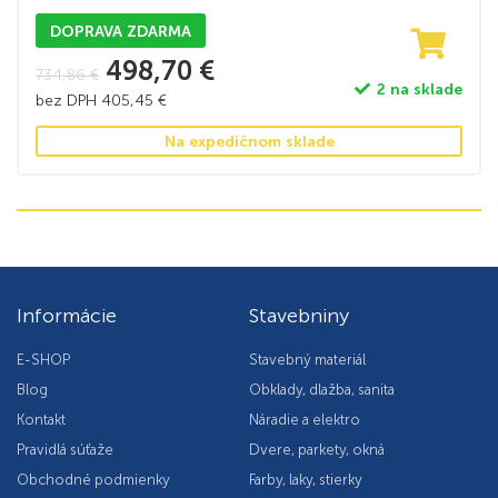
DOPRAVA ZDARMA
498,70
€
734,86
€
2 na sklade
bez DPH
405,45
€
Na expedičnom sklade
Informácie
Stavebniny
E-SHOP
Stavebný materiál
Blog
Obklady, dlažba, sanita
Kontakt
Náradie a elektro
Pravidlá súťaže
Dvere, parkety, okná
Obchodné podmienky
Farby, laky, stierky