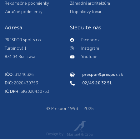
Reklamačné podmienky
Záhradná architektúra
Záručné podmienky
Doplnkový tovar
Adresa
Sledujte nás
PRESPOR spol. s r.o.
Facebook
Turbínová 1
Instagram
831 04 Bratislava
YouTube
IČO:
31340326
prespor@prespor.sk
DIČ:
2020430753
02/49 20 32 51
IČ DPH:
SK2020430753
© Prespor 1993 – 2025