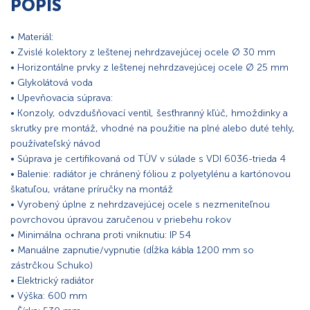
POPIS
• Materiál:
• Zvislé kolektory z leštenej nehrdzavejúcej ocele Ø 30 mm
• Horizontálne prvky z leštenej nehrdzavejúcej ocele Ø 25 mm
• Glykolátová voda
• Upevňovacia súprava:
• Konzoly, odvzdušňovací ventil, šesťhranný kľúč, hmoždinky a
skrutky pre montáž, vhodné na použitie na plné alebo duté tehly,
používateľský návod
• Súprava je certifikovaná od TÜV v súlade s VDI 6036-trieda 4
• Balenie: radiátor je chránený fóliou z polyetylénu a kartónovou
škatuľou, vrátane príručky na montáž
• Vyrobený úplne z nehrdzavejúcej ocele s nezmeniteľnou
povrchovou úpravou zaručenou v priebehu rokov
• Minimálna ochrana proti vniknutiu: IP 54
• Manuálne zapnutie/vypnutie (dĺžka kábla 1200 mm so
zástrčkou Schuko)
• Elektrický radiátor
• Výška: 600 mm