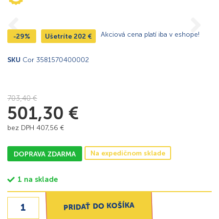
Akciová cena platí iba v eshope!
-29%
Ušetríte
202
€
SKU
Cor 3581570400002
703,40
€
501,30
€
bez DPH
407,56
€
Na expedičnom sklade
DOPRAVA ZDARMA
1 na sklade
PRIDAŤ DO KOŠÍKA