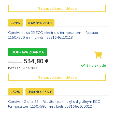
Na expedičnom sklade
-29%
Ušetríte
214
€
Cordivari Lisa 22 ECO electric s termostatom – Radiátor
1160×500 mm, chróm 3581646110118
DOPRAVA ZDARMA
534,80
€
749,07
€
5 na sklade
bez DPH
434,80
€
Na expedičnom sklade
-32%
Ušetríte
236
€
Cordivari Gloria 22 – Radiátor elektrický s digitálnym ECO
termostatom 1150×580 mm, biela 3581666100012