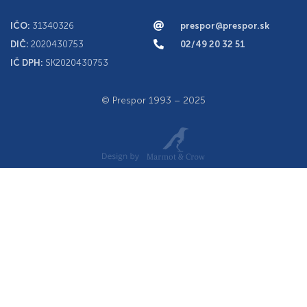
IČO:
31340326
prespor@prespor.sk
DIČ:
2020430753
02/49 20 32 51
IČ DPH:
SK2020430753
© Prespor 1993 – 2025