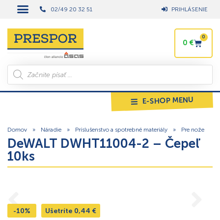
02/49 20 32 51
PRIHLÁSENIE
0
0
€
E-SHOP MENU
Domov
»
Náradie
»
Príslušenstvo a spotrebné materiály
»
Pre nože
DeWALT DWHT11004-2 – Čepeľ
10ks
-10%
Ušetríte
0,44
€