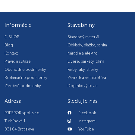
Informácie
Stavebniny
E-SHOP
Stavebný materiál
Blog
Obklady, dlažba, sanita
Kontakt
Náradie a elektro
Pravidlá súťaže
Dvere, parkety, okná
Obchodné podmienky
Farby, laky, stierky
Reklamačné podmienky
Záhradná architektúra
Záručné podmienky
Doplnkový tovar
Adresa
Sledujte nás
PRESPOR spol. s r.o.
Facebook
Turbínová 1
Instagram
831 04 Bratislava
YouTube