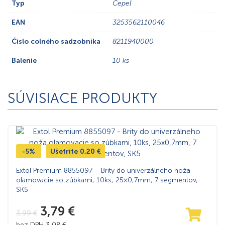
Typ
Čepeľ
EAN
3253562110046
Číslo colného sadzobníka
8211940000
Balenie
10 ks
SÚVISIACE PRODUKTY
-5%
Ušetríte
0,20
€
Extol Premium 8855097 – Brity do univerzálneho noža
olamovacie so zúbkami, 10ks, 25×0,7mm, 7 segmentov,
SK5
3,79
€
3,99
€
bez DPH
3,08
€