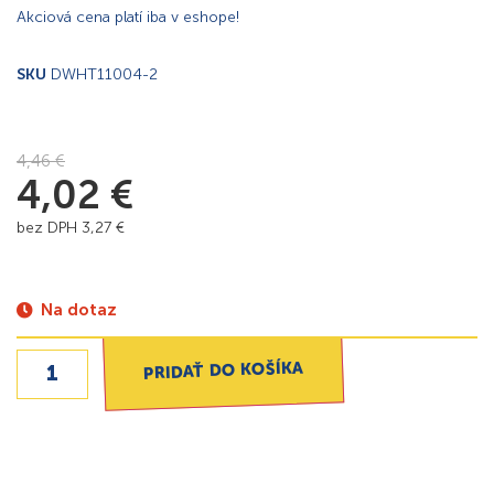
Akciová cena platí iba v eshope!
SKU
DWHT11004-2
4,46
€
4,02
€
bez DPH
3,27
€
Na dotaz
PRIDAŤ DO KOŠÍKA