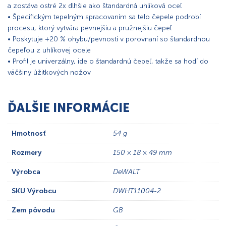
a zostáva ostré 2x dlhšie ako štandardná uhlíková oceľ
• Špecifickým tepelným spracovaním sa telo čepele podrobí
procesu, ktorý vytvára pevnejšiu a pružnejšiu čepeľ
• Poskytuje +20 % ohybu/pevnosti v porovnaní so štandardnou
čepeľou z uhlíkovej ocele
• Profil je univerzálny, ide o štandardnú čepeľ, takže sa hodí do
väčšiny úžitkových nožov
ĎALŠIE INFORMÁCIE
Hmotnosť
54 g
Rozmery
150 × 18 × 49 mm
Výrobca
DeWALT
SKU Výrobcu
DWHT11004-2
Zem pôvodu
GB