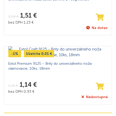
1,51
€
1,59
€
bez DPH
1,23
€
Na dotaz
-1%
Ušetríte
0,01
€
Extol Premium 9125 – Brity do univerzálneho noža
olamovacie, 10ks, 18mm
1,14
€
1,15
€
bez DPH
0,93
€
Nedostupné