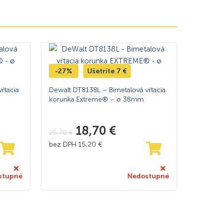
-27%
Ušetríte
7
€
ŕtacia
Dewalt DT8138L – Bimetalová vŕtacia
korunka Extreme® – ø 38mm
18,70
€
25,70
€
bez DPH
15,20
€
stupné
Nedostupné