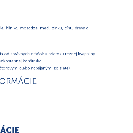
le, hliníka, mosadze, medi, zinku, cínu, dreva a
visia od správnych otáčok a prietoku reznej kvapaliny
enkostennej konštrukcii
látorovými alebo napájanými zo siete)
FORMÁCIE
ÁCIE