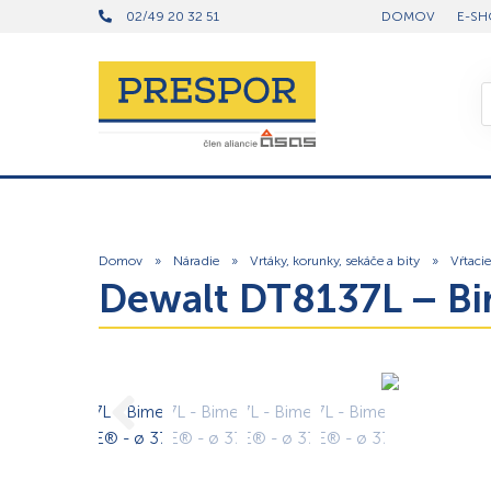
02/49 20 32 51
DOMOV
E-SH
Domov
»
Náradie
»
Vrtáky, korunky, sekáče a bity
»
Vŕtaci
Dewalt DT8137L – Bi