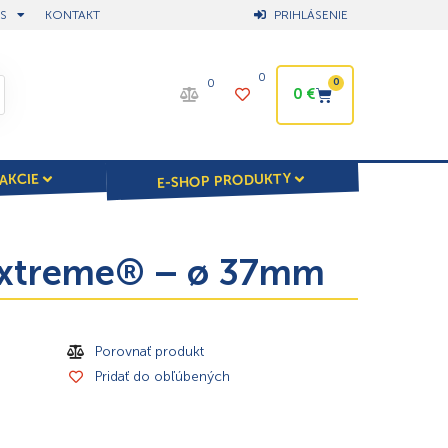
S
KONTAKT
PRIHLÁSENIE
0
0
0
0
€
E-SHOP PRODUKTY
AKCIE
 Extreme® – ø 37mm
Porovnať produkt
Pridať do obľúbených