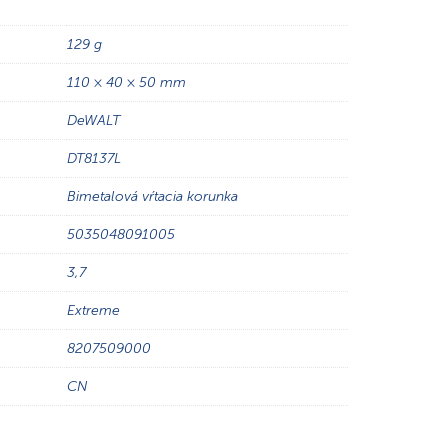
129 g
110 × 40 × 50 mm
DeWALT
DT8137L
Bimetalová vŕtacia korunka
5035048091005
3,7
Extreme
8207509000
CN