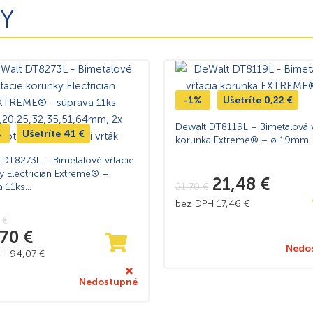
Y
-1%
Ušetríte
0,22
€
Dewalt DT8119L – Bimetalová v
%
Ušetríte
41
€
korunka Extreme® – ø 19mm
 DT8273L – Bimetalové vŕtacie
y Electrician Extreme® –
21,48
€
a 11ks
21,70
€
,25,32,35,51,64mm, 2x
bez DPH
17,46
€
, 2x navádzací vrták
0
€
,70
€
Nedo
PH
94,07
€
Nedostupné