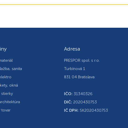
iny
Adresa
ateriál
PRESPOR spol. s r.o.
lažba, sanita
Turbínová 1
elektro
831 04 Bratislava
kety, okná
, stierky
IČO:
31340326
rchitektúra
DIČ:
2020430753
 tovar
IČ DPH:
SK2020430753