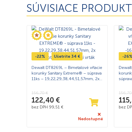
SÚVISIACE PRODUKT
-22%
Ušetríte
34
€
-26
Dewalt DT8269L – Bimetalové vŕtacie
Dewalt
korunky Sanitary Extreme® – súprava
korunk
11ks – 19,22,29,38,44,51,57mm, 2x
súprav
adaptér, 2x navádzací vrták
-16,20
adaptér
156,70
€
156,7
122,40
€
115
bez DPH
99,51
€
bez D
Nedostupné