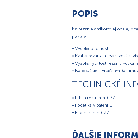
POPIS
Na rezanie antikorovej ocele, oce
plastov.
• Vysoká odolnosť
• Kvalita rezania a trvanlivosť zá
• Vysoká rýchlosť rezania vďaka t
• Na použitie s vŕtačkami (akumu
TECHNICKÉ IN
• Hĺbka rezu (mm): 37
• Počet ks v balení: 1
• Priemer (mm): 37
ĎALŠIE INFORM