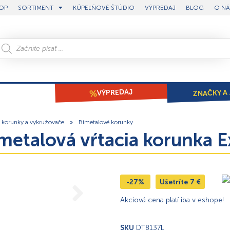
OP
SORTIMENT
KÚPEĽŇOVÉ ŠTÚDIO
VÝPREDAJ
BLOG
O NÁ
ZNAČKY A 
VÝPREDAJ
e korunky a vykružovače
»
Bimetalové korunky
metalová vŕtacia korunka
-27%
Ušetríte
7
€
Akciová cena platí iba v eshope!
SKU
DT8137L