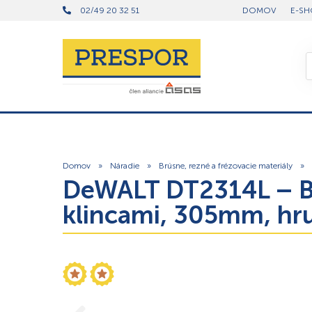
02/49 20 32 51
DOMOV
E-SH
Domov
»
Náradie
»
Brúsne, rezné a frézovacie materiály
»
DeWALT DT2314L – Bi
klincami, 305mm, hrub