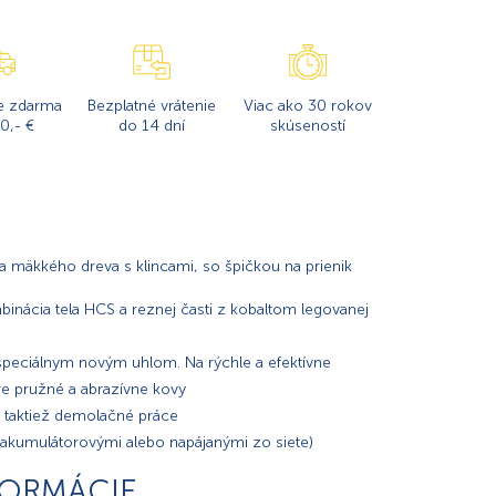
e zdarma
Bezplatné vrátenie
Viac ako 30 rokov
0,- €
do 14 dní
skúseností
 a mäkkého dreva s klincami, so špičkou na prienik
binácia tela HCS a reznej časti z kobaltom legovanej
špeciálnym novým uhlom. Na rýchle a efektívne
re pružné a abrazívne kovy
a taktiež demolačné práce
(akumulátorovými alebo napájanými zo siete)
FORMÁCIE