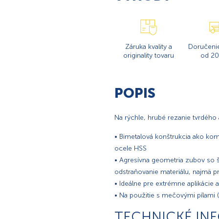
Záruka kvality a
Doručeni
originality tovaru
od 20
POPIS
Na rýchle, hrubé rezanie tvrdého
• Bimetalová konštrukcia ako kom
ocele HSS
• Agresívna geometria zubov so 
odstraňovanie materiálu, najmä p
• Ideálne pre extrémne aplikácie 
• Na použitie s mečovými pílami 
TECHNICKÉ IN