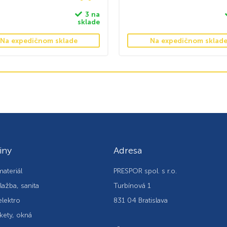
3 na
sklade
Na expedičnom sklade
Na expedičnom sklad
iny
Adresa
ateriál
PRESPOR spol. s r.o.
lažba, sanita
Turbínová 1
elektro
831 04 Bratislava
kety, okná