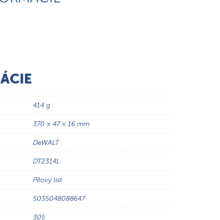
ÁCIE
414 g
370 × 47 × 16 mm
DeWALT
DT2314L
Pílový list
5035048088647
305