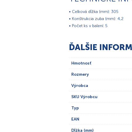
• Celková dĺžka (mm): 305
• Konštrukcia zuba (mm): 4,2
• Počet ks v balení: 5
ĎALŠIE INFORM
Hmotnosť
Rozmery
Výrobca
SKU Výrobcu
Typ
EAN
Dĺžka (mm)