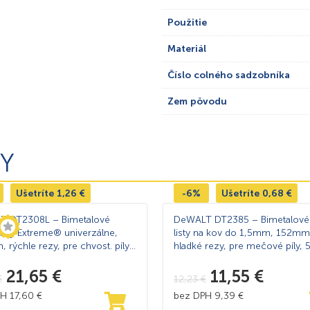
Použitie
Materiál
Číslo colného sadzobníka
Zem pôvodu
Y
Ušetríte
1,26
€
-6%
Ušetríte
0,68
€
T DT2308L – Bimetalové
DeWALT DT2385 – Bimetalové 
listy Extreme® univerzálne,
listy na kov do 1,5mm, 152mm
rýchle rezy, pre chvost. píly,
hladké rezy, pre mečové píly, 
21,65
€
11,55
€
€
12,23
€
PH
17,60
€
bez DPH
9,39
€