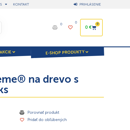
S
KONTAKT
PRIHLÁSENIE
0
0
0
0
€
E-SHOP PRODUKTY
AKCIE
reme® na drevo s
ks
Porovnať produkt
Pridať do obľúbených