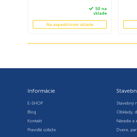
50 na
sklade
Na expedičnom sklade
Informácie
Stavebn
E-SHOP
Stavebný m
Blog
Obklady, d
Kontakt
Náradie a 
Pravidlá súťaže
Dvere, par