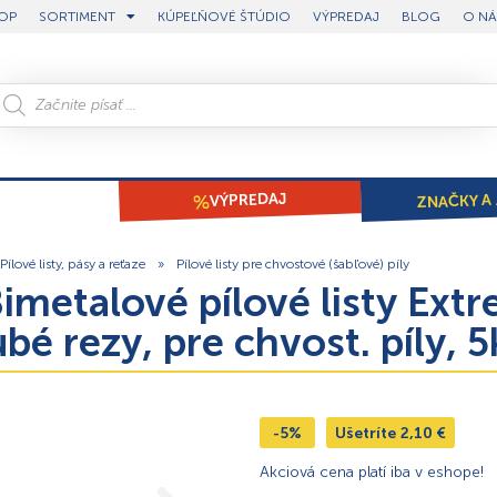
OP
SORTIMENT
KÚPEĽŇOVÉ ŠTÚDIO
VÝPREDAJ
BLOG
O NÁ
ZNAČKY A 
VÝPREDAJ
Pílové listy, pásy a reťaze
»
Pílové listy pre chvostové (šabľové) píly
metalové pílové listy Ext
é rezy, pre chvost. píly, 5
-5%
Ušetríte
2,10
€
Akciová cena platí iba v eshope!