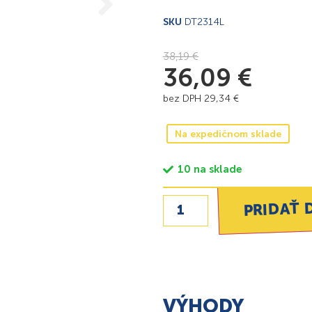
SKU
DT2314L
38,19
€
36,09
€
bez DPH
29,34
€
Na expedičnom sklade
10 na sklade
PRIDAŤ 
VÝHODY