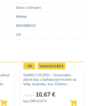
Drevo s klincami
BiMetal
8202998000
CN
-5%
Ušetríte
0,62
€
pílové
DeWALT DT2332 – Univerzálne
,
pílové listy s karbidovými hrotmi na
5ks
tehly, keramiku, kov, 152mm,
demoličné rezy, pre mečové píly, 2ks
10,67
€
11,29
€
bez DPH
8,67
€