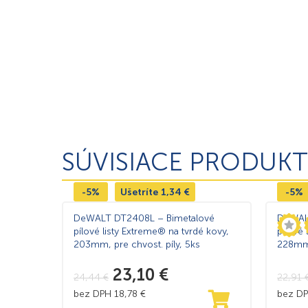
SÚVISIACE PRODUKT
-5%
Ušetríte
1,34
€
-5%
DeWALT DT2408L – Bimetalové
DeWAL
pílové listy Extreme® na tvrdé kovy,
pílové 
203mm, pre chvost. píly, 5ks
228mm, 
5ks
23,10
€
24,44
€
22,91
bez DPH
18,78
€
bez D