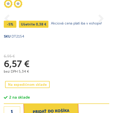
Akciová cena platí iba v eshope!
-5%
Ušetríte
0,38
€
SKU
DT2154
6,95
€
6,57
€
bez DPH
5,34
€
Na expedičnom sklade
2 na sklade
PRIDAŤ DO KOŠÍKA