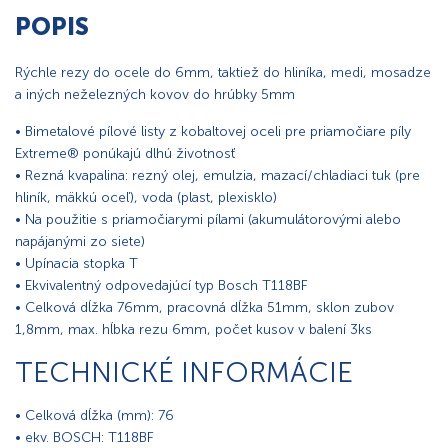
POPIS
Rýchle rezy do ocele do 6mm, taktiež do hliníka, medi, mosadze
a iných neželezných kovov do hrúbky 5mm
• Bimetalové pílové listy z kobaltovej oceli pre priamočiare píly
Extreme® ponúkajú dlhú životnosť
• Rezná kvapalina: rezný olej, emulzia, mazací/chladiaci tuk (pre
hliník, mäkkú oceľ), voda (plast, plexisklo)
• Na použitie s priamočiarymi pílami (akumulátorovými alebo
napájanými zo siete)
• Upínacia stopka T
• Ekvivalentný odpovedajúcí typ Bosch T118BF
• Celková dĺžka 76mm, pracovná dĺžka 51mm, sklon zubov
1,8mm, max. hĺbka rezu 6mm, počet kusov v balení 3ks
TECHNICKÉ INFORMÁCIE
• Celková dĺžka (mm): 76
• ekv. BOSCH: T118BF