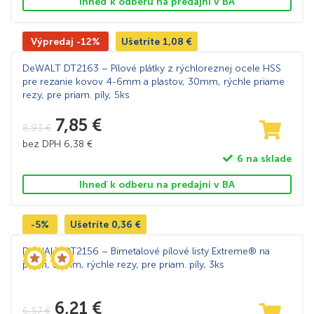
Ihneď k odberu na predajni v BA
Výpredaj -12%
Ušetríte
1,08
€
DeWALT DT2163 – Pílové plátky z rýchloreznej ocele HSS
pre rezanie kovov 4-6mm a plastov, 30mm, rýchle priame
rezy, pre priam. píly, 5ks
7,85
€
8,93
€
bez DPH
6,38
€
6 na sklade
Ihneď k odberu na predajni v BA
-5%
Ušetríte
0,36
€
DeWALT DT2156 – Bimetalové pílové listy Extreme® na
plech, 51mm, rýchle rezy, pre priam. píly, 3ks
6,21
€
6,57
€