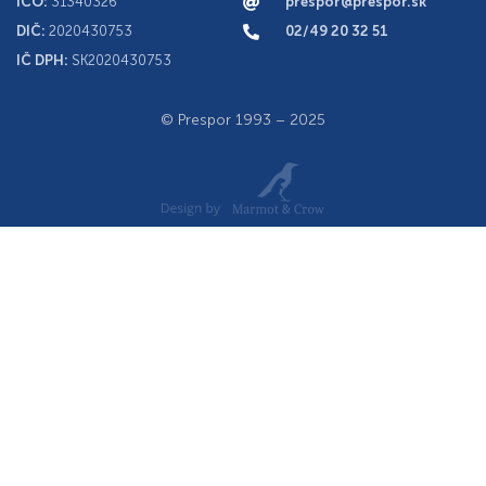
IČO:
31340326
prespor@prespor.sk
DIČ:
2020430753
02/49 20 32 51
IČ DPH:
SK2020430753
© Prespor 1993 – 2025