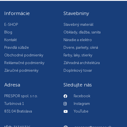
Informácie
Stavebniny
E-SHOP
Stavebný materiál
Blog
Obklady, dlažba, sanita
Kontakt
Náradie a elektro
Pravidlá súťaže
Dvere, parkety, okná
Obchodné podmienky
Farby, laky, stierky
Reklamačné podmienky
Záhradná architektúra
Záručné podmienky
Doplnkový tovar
Adresa
Sledujte nás
PRESPOR spol. s r.o.
Facebook
Turbínová 1
Instagram
831 04 Bratislava
YouTube