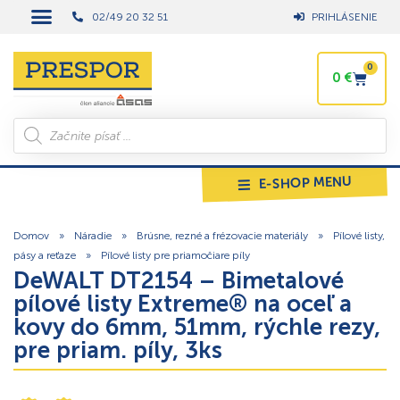
02/49 20 32 51
PRIHLÁSENIE
0
0
€
E-SHOP MENU
Domov
»
Náradie
»
Brúsne, rezné a frézovacie materiály
»
Pílové listy,
pásy a reťaze
»
Pílové listy pre priamočiare píly
DeWALT DT2154 – Bimetalové
pílové listy Extreme® na oceľ a
kovy do 6mm, 51mm, rýchle rezy,
pre priam. píly, 3ks