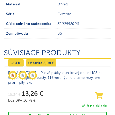
Materiál
BiMetal
Séria
Extreme
Číslo colného sadzobníka
8202992000
Zem pôvodu
US
SÚVISIACE PRODUKTY
-14%
Ušetríte
2,08
€
DeWALT DT2169 – Pílové plátky z uhlíkovej ocele HCS na
drevo, preglejku, plasty, 116mm, rýchle priame rezy, pre
priam. píly, 5ks
13,26
€
15,34
€
bez DPH
10,78
€
9 na sklade