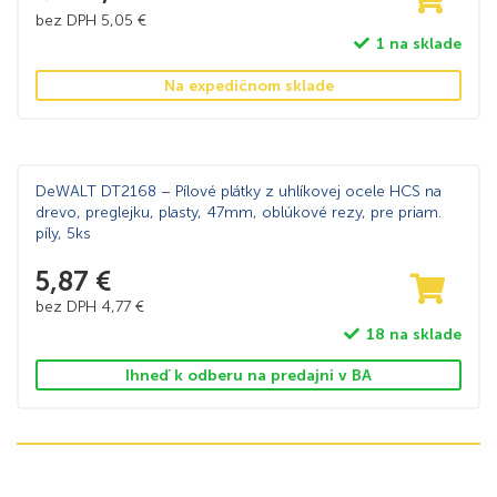
bez DPH
5,05
€
1 na sklade
Na expedičnom sklade
DeWALT DT2168 – Pílové plátky z uhlíkovej ocele HCS na
drevo, preglejku, plasty, 47mm, oblúkové rezy, pre priam.
píly, 5ks
5,87
€
bez DPH
4,77
€
18 na sklade
Ihneď k odberu na predajni v BA